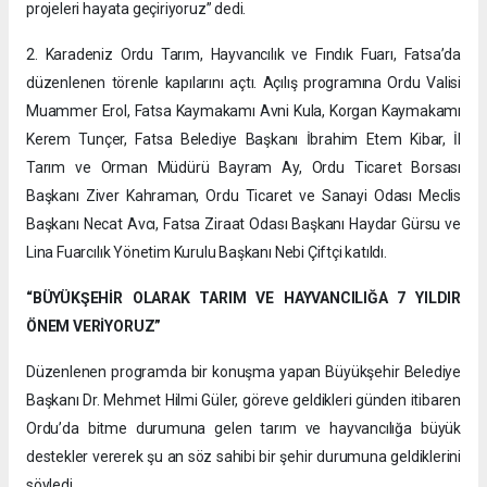
projeleri hayata geçiriyoruz” dedi.
2. Karadeniz Ordu Tarım, Hayvancılık ve Fındık Fuarı, Fatsa’da
düzenlenen törenle kapılarını açtı. Açılış programına Ordu Valisi
Muammer Erol, Fatsa Kaymakamı Avni Kula, Korgan Kaymakamı
Kerem Tunçer, Fatsa Belediye Başkanı İbrahim Etem Kibar, İl
Tarım ve Orman Müdürü Bayram Ay, Ordu Ticaret Borsası
Başkanı Ziver Kahraman, Ordu Ticaret ve Sanayi Odası Meclis
Başkanı Necat Avcı, Fatsa Ziraat Odası Başkanı Haydar Gürsu ve
Lina Fuarcılık Yönetim Kurulu Başkanı Nebi Çiftçi katıldı.
“BÜYÜKŞEHİR OLARAK TARIM VE HAYVANCILIĞA 7 YILDIR
ÖNEM VERİYORUZ”
Düzenlenen programda bir konuşma yapan Büyükşehir Belediye
Başkanı Dr. Mehmet Hilmi Güler, göreve geldikleri günden itibaren
Ordu’da bitme durumuna gelen tarım ve hayvancılığa büyük
destekler vererek şu an söz sahibi bir şehir durumuna geldiklerini
söyledi.