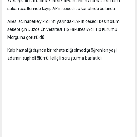
Yaklaşık bir haftadır kesintisiz devam eden aramalar sonucu
sabah saatlerinde kayıp Ak'ın cesedi su kanalında bulundu.
Ailesi acı haberle yıkıldı. 84 yaşındaki Ak'ın cesedi, kesin ölüm
sebebi için Düzce Üniversitesi Tıp Fakültesi Adli Tıp Kurumu
Morgu'na götürüldü.
Kalp hastalığı dışında bir rahatsızlığı olmadığı öğrenilen yaşlı
adamın şüpheli ölümü ile ilgili soruşturma başlatıldı.