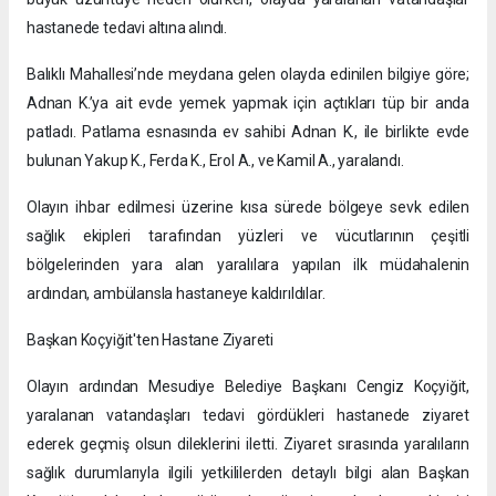
hastanede tedavi altına alındı.
Balıklı Mahallesi’nde meydana gelen olayda edinilen bilgiye göre;
Adnan K.’ya ait evde yemek yapmak için açtıkları tüp bir anda
patladı. Patlama esnasında ev sahibi Adnan K., ile birlikte evde
bulunan Yakup K., Ferda K., Erol A., ve Kamil A., yaralandı.
Olayın ihbar edilmesi üzerine kısa sürede bölgeye sevk edilen
sağlık ekipleri tarafından yüzleri ve vücutlarının çeşitli
bölgelerinden yara alan yaralılara yapılan ilk müdahalenin
ardından, ambülansla hastaneye kaldırıldılar.
Başkan Koçyiğit'ten Hastane Ziyareti
​Olayın ardından Mesudiye Belediye Başkanı Cengiz Koçyiğit,
yaralanan vatandaşları tedavi gördükleri hastanede ziyaret
ederek geçmiş olsun dileklerini iletti. Ziyaret sırasında yaralıların
sağlık durumlarıyla ilgili yetkililerden detaylı bilgi alan Başkan