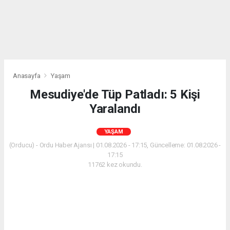
Anasayfa
Yaşam
Mesudiye'de Tüp Patladı: 5 Kişi
Yaralandı
YAŞAM
(Orducu) - Ordu Haber Ajansı | 01.08.2026 - 17:15, Güncelleme: 01.08.2026 -
17:15
11762 kez okundu.