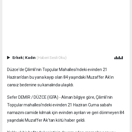
Erkek
|
Kadın
(Haberi Sesli Oku)
Düzce'de Çilimli’nin Topçular Mahallesi’ndeki evinden 21
Haziran'dan bu yana kayıp olan 84 yaşındaki Muzaffer Ak'ın
cansız bedenine su kanalında ulaşıldı.
Sefer DEMİR / DÜZCE (İGFA) - Alınan bilgiye göre, Çilimli’nin
Topçular mahallesi’ndeki evinden 21 Haziran Cuma sabahı
namazını camide kılmak için evinden ayrılan ve geri dönmeyen 84
yaşındaki Muzaffer Ak'tan kötü haber geldi.