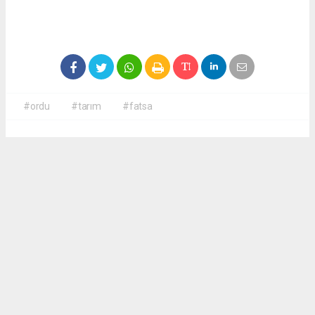
#ordu
#tarım
#fatsa