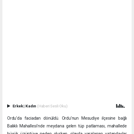
Erkek
|
Kadın
(Haberi Sesli Oku)
Ordu’da faciadan dönüldü. Ordu’nun Mesudiye ilçesine bağlı
Balıklı Mahallesi’nde meydana gelen tüp patlaması, mahallede
büyük üzüntüye neden olurken, olayda yaralanan vatandaşlar