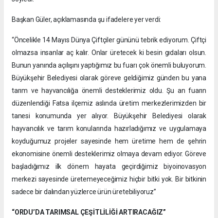
Başkan Güler, açıklamasında şu ifadelere yer verdi:
“Öncelikle 14 Mayıs Dünya Çiftçiler gününü tebrik ediyorum. Çiftçi
olmazsa insanlar aç kalır. Onlar üretecek ki besin gıdaları olsun.
Bunun yanında açılışını yaptığımız bu fuarı çok önemli buluyorum.
Büyükşehir Belediyesi olarak göreve geldiğimiz günden bu yana
tarım ve hayvancılığa önemli desteklerimiz oldu. Şu an fuarın
düzenlendiği Fatsa ilçemiz aslında üretim merkezlerimizden bir
tanesi konumunda yer alıyor. Büyükşehir Belediyesi olarak
hayvancılık ve tarım konularında hazırladığımız ve uygulamaya
koyduğumuz projeler sayesinde hem üretime hem de şehrin
ekonomisine önemli desteklerimiz olmaya devam ediyor. Göreve
başladığımız ilk dönem hayata geçirdiğimiz biyoinovasyon
merkezi sayesinde üretemeyeceğimiz hiçbir bitki yok. Bir bitkinin
sadece bir dalından yüzlerce ürün üretebiliyoruz”
“ORDU’DA TARIMSAL ÇEŞİTLİLİĞİ ARTIRACAĞIZ”