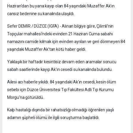
Haziran'dan bu yana kayıp olan 84 yaşındaki Muzaffer Ak'ın
cansız bedenine su kanalında ulaşıldı.
Sefer DEMİR / DÜZCE (İGFA) - Alınan bilgiye göre, Çilimli’nin
Topçular mahallesi’ndeki evinden 21 Haziran Cuma sabahı
namazını camide kılmak için evinden ayrılan ve geri dönmeyen 84
yaşındaki Muzaffer Ak'tan kötü haber geldi.
Yaklaşık bir haftadır kesintisiz devam eden aramalar sonucu
sabah saatlerinde kayıp Ak'ın cesedi su kanalında bulundu.
Ailesi acı haberle yıkıldı. 84 yaşındaki Ak'ın cesedi, kesin ölüm
sebebi için Düzce Üniversitesi Tıp Fakültesi Adli Tıp Kurumu
Morgu'na götürüldü.
Kalp hastalığı dışında bir rahatsızlığı olmadığı öğrenilen yaşlı
adamın şüpheli ölümü ile ilgili soruşturma başlatıldı.