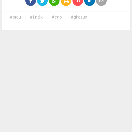
#ordu
#fındık
#tmo
#giresun