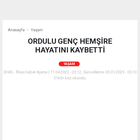
Anasayfa
Yaşam
ORDULU GENÇ HEMŞİRE
HAYATINI KAYBETTİ
YAŞAM
(İHA) - İhlas Haber Ajansı | 11.04.2022 - 23:12, Güncelleme: 05.01.2023 - 05:10
5165+ kez okundu.