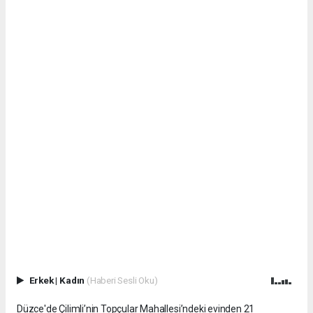
Erkek
|
Kadın
(Haberi Sesli Oku)
Düzce'de Çilimli’nin Topçular Mahallesi’ndeki evinden 21