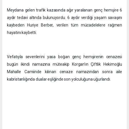
Meydana gelen trafik kazasında ağır yaralanan genç hemşire 6
aydır tedavi altında bulunuyordu. 6 aydır verdiği yaşam savaşını
kaybeden Huriye Berber, verilen tüm mücadelelere rağmen
hayatını kaybetti.
Vefatıyla sevenlerini yasa boğan genç hemşirenin cenazesi
bugün ikindi namazına müteakip Korgan’ın Çiftlik Hekimoğlu
Mahalle Camiinde kılınan cenaze namazından sonra aile
kabristanlığında dualar eşliğinde son yolculuğuna uğurlandı.