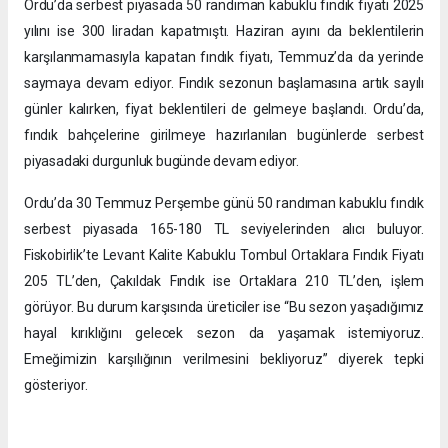
Ordu’da serbest piyasada 50 randıman kabuklu fındık fiyatı 2025
yılını ise 300 liradan kapatmıştı. Haziran ayını da beklentilerin
karşılanmamasıyla kapatan fındık fiyatı, Temmuz’da da yerinde
saymaya devam ediyor. Fındık sezonun başlamasına artık sayılı
günler kalırken, fiyat beklentileri de gelmeye başlandı. Ordu’da,
fındık bahçelerine girilmeye hazırlanılan bugünlerde serbest
piyasadaki durgunluk bugünde devam ediyor.
Ordu’da 30 Temmuz Perşembe günü 50 randıman kabuklu fındık
serbest piyasada 165-180 TL seviyelerinden alıcı buluyor.
Fiskobirlik’te Levant Kalite Kabuklu Tombul Ortaklara Fındık Fiyatı
205 TL’den, Çakıldak Fındık ise Ortaklara 210 TL’den, işlem
görüyor. Bu durum karşısında üreticiler ise “Bu sezon yaşadığımız
hayal kırıklığını gelecek sezon da yaşamak istemiyoruz.
Emeğimizin karşılığının verilmesini bekliyoruz” diyerek tepki
gösteriyor.