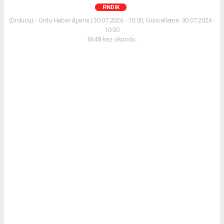
FINDIK
(Orducu) - Ordu Haber Ajansı | 30.07.2026 - 10:50, Güncelleme: 30.07.2026 -
10:50
6348 kez okundu.