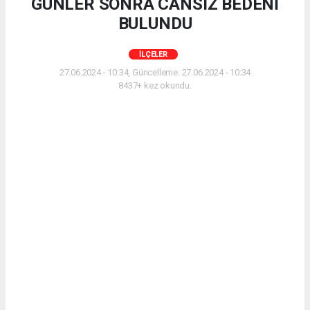
GÜNLER SONRA CANSIZ BEDENİ
BULUNDU
İLÇELER
27.06.2024 - 10:34, Güncelleme: 27.06.2024 - 10:34
8437+ kez okundu.