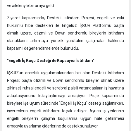
ve aileleriyle bir araya geldi.
Ziyaret kapsamında; Destekli İstihdam Projesi, engelli ve eski
hükümlü hibe destekleri ile Engelsiz İŞKUR Platformu başta
olmak üzere, otizmli ve Down sendromlu bireylerin istihdam
olanaklarını artırmaya yönelik yürütülen çalışmalar hakkında
kapsamlı değerlendirmelerde bulunuldu.
"Engelli İş Koçu Desteği ile Kapsayıcı İstihdam"
İŞKUR’un öncelikli uygulamalarından biri olan Destekli İstihdam
Projesi; başta otizmli ve Down sendromlu bireyler olmak üzere
zihinsel, ruhsal engelli ve serebral palsili vatandaşların iş hayatına
adaptasyonunu kolaylaştırmayı amaçlıyor. Proje kapsamında
bireylere işe uyum sürecinde "Engelli İş Koçu" desteği sağlanırken,
işverenlerin engelli istihdamı teşvik ediliyor. Ayrıca iş yerlerinin
engelli bireylerin çalışma koşullarına uygun hâle getirilmesi
amacıyla uyarlama giderlerine de destek sunuluyor.