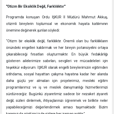
"Otizm Bir Eksiklik Değil, Farklılıktır"
Programda konuşan Ordu İŞKUR İl Müdürü Mahmut Akkuş,
otizmli bireylerin toplumsal ve ekonomik hayata katılımının
önemine değinerek şunları söyledi:
"Otizm bir eksiklik değil, farklılıktır. Önemli olan bu farklılıkların
önündeki engelleri kaldırmak ve her bireyin potansiyelini ortaya
çıkarabileceği fırsatları oluşturmaktır. En büyük fedakârlığı
gösteren ailelerimize sabırları, sevgileri ve mücadeleleri için
teşekkür ediyorum. İŞKUR olarak engelli bireylerimizin eğitimden
istihdama, sosyal hayattan çalışma hayatına kadar her alanda
daha güçlü yer almaları için projelerimiz, mesleki eğitim
programlarımız ve iş ve meslek danışmanlığı hizmetlerimizi
sürdüreceğiz. Bugünkü ziyaretimiz sadece bir nezaket ziyareti
değil; sizleri dinlemek, ihtiyaçlarınızı öğrenmek ve birlikte neler
yapabileceğimizi değerlendirmek amacı taşımaktadır. Bizim
kapımız da gönlümüz de sizlere her zaman açıktır."