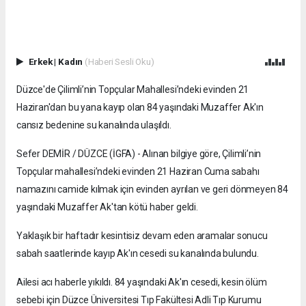
Erkek
|
Kadın
(Haberi Sesli Oku)
Düzce'de Çilimli’nin Topçular Mahallesi’ndeki evinden 21
Haziran'dan bu yana kayıp olan 84 yaşındaki Muzaffer Ak'ın
cansız bedenine su kanalında ulaşıldı.
Sefer DEMİR / DÜZCE (İGFA) - Alınan bilgiye göre, Çilimli’nin
Topçular mahallesi’ndeki evinden 21 Haziran Cuma sabahı
namazını camide kılmak için evinden ayrılan ve geri dönmeyen 84
yaşındaki Muzaffer Ak'tan kötü haber geldi.
Yaklaşık bir haftadır kesintisiz devam eden aramalar sonucu
sabah saatlerinde kayıp Ak'ın cesedi su kanalında bulundu.
Ailesi acı haberle yıkıldı. 84 yaşındaki Ak'ın cesedi, kesin ölüm
sebebi için Düzce Üniversitesi Tıp Fakültesi Adli Tıp Kurumu