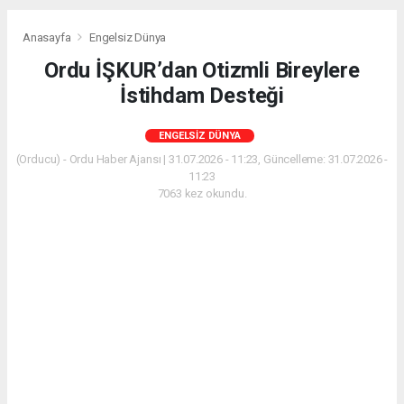
Anasayfa
Engelsiz Dünya
Ordu İŞKUR’dan Otizmli Bireylere
İstihdam Desteği
ENGELSIZ DÜNYA
(Orducu) - Ordu Haber Ajansı | 31.07.2026 - 11:23, Güncelleme: 31.07.2026 -
11:23
7063 kez okundu.