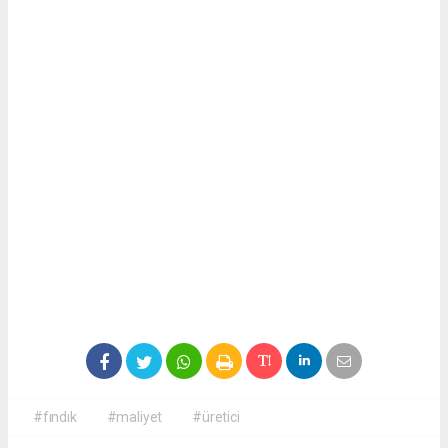
#fındık
#maliyet
#üretici