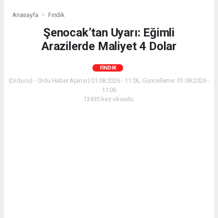
Anasayfa
Fındık
Şenocak’tan Uyarı: Eğimli
Arazilerde Maliyet 4 Dolar
FINDIK
(Orducu) - Ordu Haber Ajansı | 01.08.2026 - 11:06, Güncelleme: 01.08.2026 -
11:06
13435 kez okundu.