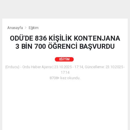
Anasayfa
Eğitim
ODÜ'DE 836 KİŞİLİK KONTENJANA
3 BİN 700 ÖĞRENCİ BAŞVURDU
EĞITIM
(Orducu) - Ordu Haber Ajansı | 23.10.2025 - 17:14, Güncelleme: 23.10.2025 -
17:14
8708+ kez okundu.