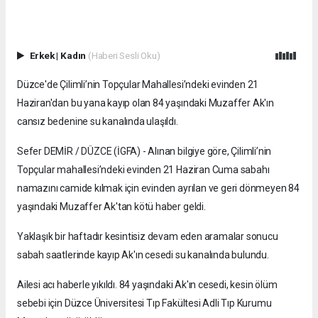
Erkek
|
Kadın
(Haberi Sesli Oku)
Düzce'de Çilimli’nin Topçular Mahallesi’ndeki evinden 21
Haziran'dan bu yana kayıp olan 84 yaşındaki Muzaffer Ak'ın
cansız bedenine su kanalında ulaşıldı.
Sefer DEMİR / DÜZCE (İGFA) - Alınan bilgiye göre, Çilimli’nin
Topçular mahallesi’ndeki evinden 21 Haziran Cuma sabahı
namazını camide kılmak için evinden ayrılan ve geri dönmeyen 84
yaşındaki Muzaffer Ak'tan kötü haber geldi.
Yaklaşık bir haftadır kesintisiz devam eden aramalar sonucu
sabah saatlerinde kayıp Ak'ın cesedi su kanalında bulundu.
Ailesi acı haberle yıkıldı. 84 yaşındaki Ak'ın cesedi, kesin ölüm
sebebi için Düzce Üniversitesi Tıp Fakültesi Adli Tıp Kurumu