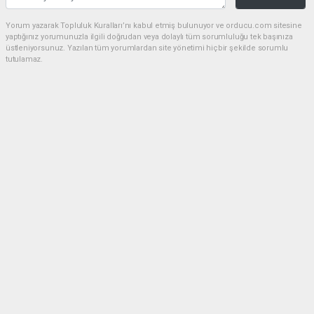
Yorum yazarak Topluluk Kuralları’nı kabul etmiş bulunuyor ve orducu.com sitesine
yaptığınız yorumunuzla ilgili doğrudan veya dolaylı tüm sorumluluğu tek başınıza
üstleniyorsunuz. Yazılan tüm yorumlardan site yönetimi hiçbir şekilde sorumlu
tutulamaz.