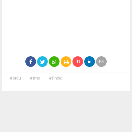
#ordu
#tmo
#fındık