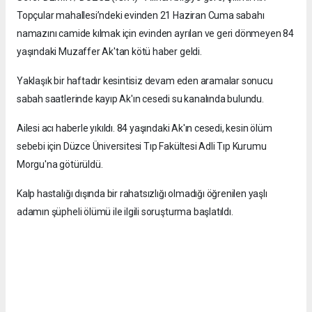
Topçular mahallesi’ndeki evinden 21 Haziran Cuma sabahı
namazını camide kılmak için evinden ayrılan ve geri dönmeyen 84
yaşındaki Muzaffer Ak'tan kötü haber geldi.
Yaklaşık bir haftadır kesintisiz devam eden aramalar sonucu
sabah saatlerinde kayıp Ak'ın cesedi su kanalında bulundu.
Ailesi acı haberle yıkıldı. 84 yaşındaki Ak'ın cesedi, kesin ölüm
sebebi için Düzce Üniversitesi Tıp Fakültesi Adli Tıp Kurumu
Morgu'na götürüldü.
Kalp hastalığı dışında bir rahatsızlığı olmadığı öğrenilen yaşlı
adamın şüpheli ölümü ile ilgili soruşturma başlatıldı.