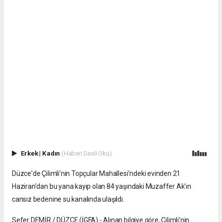
Erkek
|
Kadın
(Haberi Sesli Oku)
Düzce'de Çilimli’nin Topçular Mahallesi’ndeki evinden 21
Haziran'dan bu yana kayıp olan 84 yaşındaki Muzaffer Ak'ın
cansız bedenine su kanalında ulaşıldı.
Sefer DEMİR / DÜZCE (İGFA) - Alınan bilgiye göre, Çilimli’nin