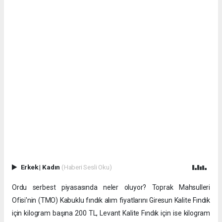
Erkek
|
Kadın
(Haberi Sesli Oku)
Ordu serbest piyasasında neler oluyor? Toprak Mahsulleri
Ofisi’nin (TMO) Kabuklu fındık alım fiyatlarını Giresun Kalite Fındık
için kilogram başına 200 TL, Levant Kalite Fındık için ise kilogram