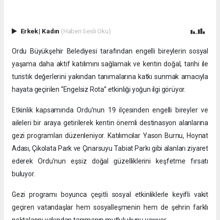
Erkek
|
Kadın
(Haberi Sesli Oku)
Ordu Büyükşehir Belediyesi tarafından engelli bireylerin sosyal
yaşama daha aktif katılımını sağlamak ve kentin doğal, tarihi ile
turistik değerlerini yakından tanımalarına katkı sunmak amacıyla
hayata geçirilen “Engelsiz Rota” etkinliği yoğun ilgi görüyor.
Etkinlik kapsamında Ordu’nun 19 ilçesinden engelli bireyler ve
aileleri bir araya getirilerek kentin önemli destinasyon alanlarına
gezi programları düzenleniyor. Katılımcılar Yason Burnu, Hoynat
Adası, Çikolata Park ve Çınarsuyu Tabiat Parkı gibi alanları ziyaret
ederek Ordu’nun eşsiz doğal güzelliklerini keşfetme fırsatı
buluyor.
Gezi programı boyunca çeşitli sosyal etkinliklerle keyifli vakit
geçiren vatandaşlar hem sosyalleşmenin hem de şehrin farklı
noktalarını yakından tanımanın mutluluğunu yaşıyor.