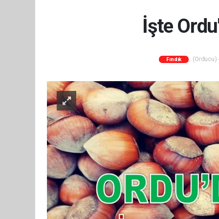
İşte Ordu
(Orducu) -
Fındık