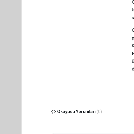
O
k
s
O
p
ü
d
Okuyucu Yorumları
(0)