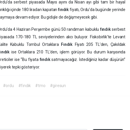
rdu’da serbest piyasada Mayıs ayını da Nisan ayı gibi tam bir hayal
ırıklığı içinde 180 liradan kapatan
fındık
fiyatı, Ordu’da bugünde yerinde
aymaya devam ediyor. Bu gidişle de değişmeyecek gibi.
rdu’da 4 Haziran Perşembe günü 50 randıman kabuklu
fındık
serbest
iyasada 170-180 TL seviyelerinden alıcı buluyor. Fiskobirlik’te Levant
Kalite Kabuklu Tombul Ortaklara
Fındık
Fiyatı 205 TL’den, Çakıldak
Fındık
ise Ortaklara 210 TL’den, işlem görüyor. Bu durum karşısında
reticiler ise “Bu fiyata
fındık
satmayacağız. İstediğiniz kadar düşürün”
iyerek tepki gösteriyor.
#ordu
#fındık
#tmo
#giresun