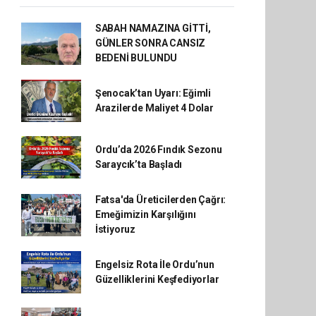
SABAH NAMAZINA GİTTİ,
GÜNLER SONRA CANSIZ
BEDENİ BULUNDU
Şenocak’tan Uyarı: Eğimli
Arazilerde Maliyet 4 Dolar
Ordu’da 2026 Fındık Sezonu
Saraycık’ta Başladı
Fatsa'da Üreticilerden Çağrı:
Emeğimizin Karşılığını
İstiyoruz
Engelsiz Rota İle Ordu’nun
Güzelliklerini Keşfediyorlar