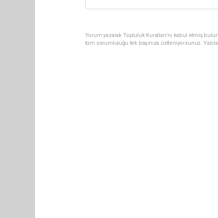
Yorum yazarak Topluluk Kuralları’nı kabul etmiş bulun
tüm sorumluluğu tek başınıza üstleniyorsunuz. Yazıla