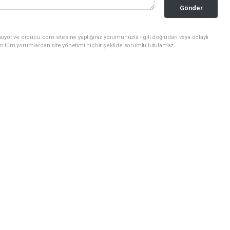
Gönder
uyor ve orducu.com sitesine yaptığınız yorumunuzla ilgili doğrudan veya dolaylı
n tüm yorumlardan site yönetimi hiçbir şekilde sorumlu tutulamaz.