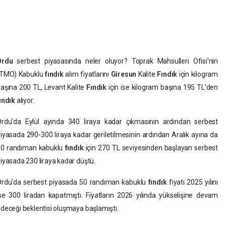
Ordu
serbest piyasasında neler oluyor? Toprak Mahsulleri Ofisi’nin
(TMO) Kabuklu
fındık
alım fiyatlarını
Giresun
Kalite
Fındık
için kilogram
aşına 200 TL, Levant Kalite
Fındık
için ise kilogram başına 195 TL’den
ındık
alıyor.
rdu’da Eylül ayında 340 liraya kadar çıkmasının ardından serbest
iyasada 290-300 liraya kadar geriletilmesinin ardından Aralık ayına da
50 randıman kabuklu
fındık
için 270 TL seviyesinden başlayan serbest
iyasada 230 liraya kadar düştü.
rdu’da serbest piyasada 50 randıman kabuklu
fındık
fiyatı 2025 yılını
se 300 liradan kapatmıştı. Fiyatların 2026 yılında yükselişine devam
deceği beklentisi oluşmaya başlamıştı.