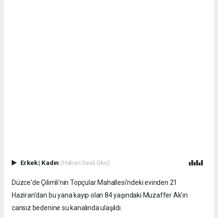
Erkek
|
Kadın
(Haberi Sesli Oku)
Düzce'de Çilimli’nin Topçular Mahallesi’ndeki evinden 21
Haziran'dan bu yana kayıp olan 84 yaşındaki Muzaffer Ak'ın
cansız bedenine su kanalında ulaşıldı.