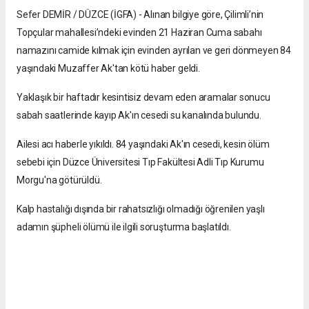
Sefer DEMİR / DÜZCE (İGFA) - Alınan bilgiye göre, Çilimli’nin
Topçular mahallesi’ndeki evinden 21 Haziran Cuma sabahı
namazını camide kılmak için evinden ayrılan ve geri dönmeyen 84
yaşındaki Muzaffer Ak'tan kötü haber geldi.
Yaklaşık bir haftadır kesintisiz devam eden aramalar sonucu
sabah saatlerinde kayıp Ak'ın cesedi su kanalında bulundu.
Ailesi acı haberle yıkıldı. 84 yaşındaki Ak'ın cesedi, kesin ölüm
sebebi için Düzce Üniversitesi Tıp Fakültesi Adli Tıp Kurumu
Morgu'na götürüldü.
Kalp hastalığı dışında bir rahatsızlığı olmadığı öğrenilen yaşlı
adamın şüpheli ölümü ile ilgili soruşturma başlatıldı.