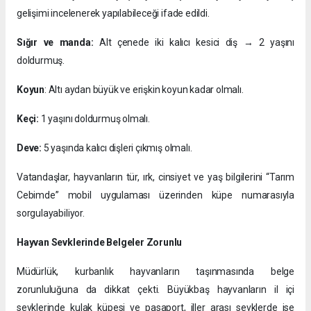
gelişimi incelenerek yapılabileceği ifade edildi.
Sığır ve manda:
Alt çenede iki kalıcı kesici diş → 2 yaşını
doldurmuş.
Koyun
: Altı aydan büyük ve erişkin koyun kadar olmalı.
Keçi:
1 yaşını doldurmuş olmalı.
Deve:
5 yaşında kalıcı dişleri çıkmış olmalı.
Vatandaşlar, hayvanların tür, ırk, cinsiyet ve yaş bilgilerini “Tarım
Cebimde” mobil uygulaması üzerinden küpe numarasıyla
sorgulayabiliyor.
Hayvan Sevklerinde Belgeler Zorunlu
Müdürlük, kurbanlık hayvanların taşınmasında belge
zorunluluğuna da dikkat çekti. Büyükbaş hayvanların il içi
sevklerinde kulak küpesi ve pasaport, iller arası sevklerde ise