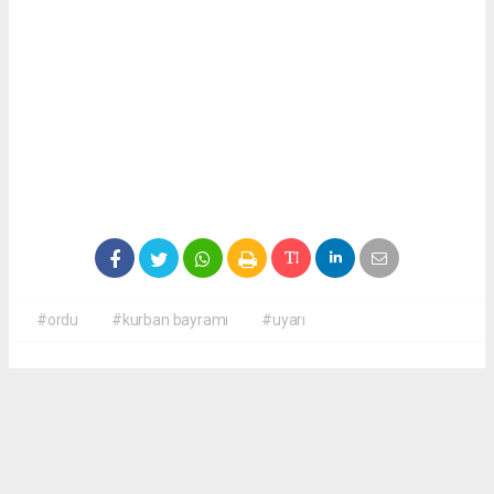
#ordu
#kurban bayramı
#uyarı