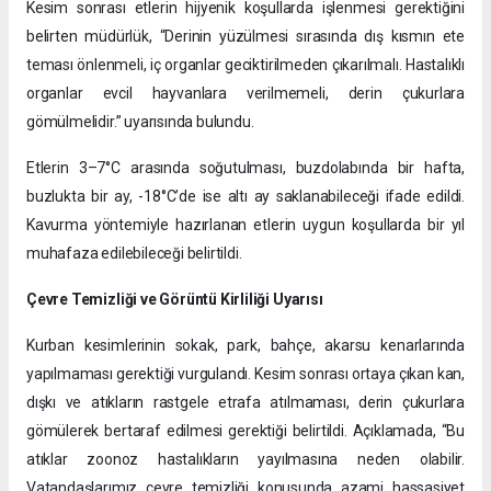
Kesim sonrası etlerin hijyenik koşullarda işlenmesi gerektiğini
belirten müdürlük, “Derinin yüzülmesi sırasında dış kısmın ete
teması önlenmeli, iç organlar geciktirilmeden çıkarılmalı. Hastalıklı
organlar evcil hayvanlara verilmemeli, derin çukurlara
gömülmelidir.” uyarısında bulundu.
Etlerin 3–7°C arasında soğutulması, buzdolabında bir hafta,
buzlukta bir ay, -18°C’de ise altı ay saklanabileceği ifade edildi.
Kavurma yöntemiyle hazırlanan etlerin uygun koşullarda bir yıl
muhafaza edilebileceği belirtildi.
Çevre Temizliği ve Görüntü Kirliliği Uyarısı
Kurban kesimlerinin sokak, park, bahçe, akarsu kenarlarında
yapılmaması gerektiği vurgulandı. Kesim sonrası ortaya çıkan kan,
dışkı ve atıkların rastgele etrafa atılmaması, derin çukurlara
gömülerek bertaraf edilmesi gerektiği belirtildi. Açıklamada, “Bu
atıklar zoonoz hastalıkların yayılmasına neden olabilir.
Vatandaşlarımız çevre temizliği konusunda azami hassasiyet