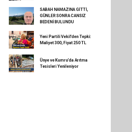
SABAH NAMAZINA GİTTİ,
GÜNLER SONRA CANSIZ
BEDENİ BULUNDU
Yeni Partili Vekil'den Tepki:
Maliyet 300, Fiyat 250 TL
Ünye ve Kumru’da Arıtma
Tesisleri Yenileniyor