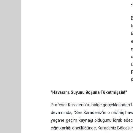
"
B
k
b
e
m
Ü
K
"Havasını, Suyunu Boşuna Tüketmişsin!"
​Profesör Karadeniz’in bölge gerçeklerinde
devamında, ​"Sen Karadeniz’in o müthiş havas
yegane geçim kaynağı olduğunu idrak edecek
çığırtkanlığı öncülüğünde, Karadeniz Bölgesi