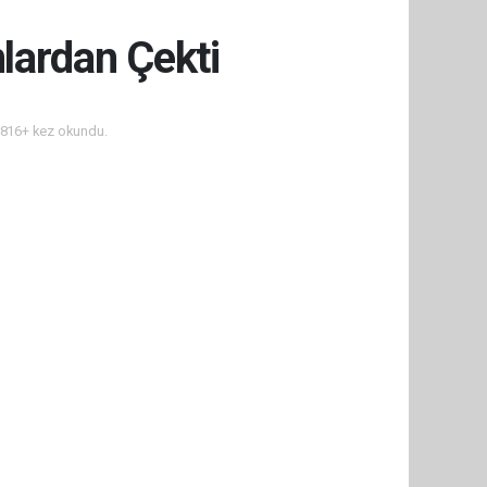
lardan Çekti
816+ kez okundu.