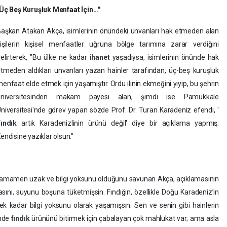
Üç Beş Kuruşluk Menfaat İçin..."
aşkan Atakan Akça, isimlerinin önündeki unvanları hak etmeden alan
işilerin kişisel menfaatler uğruna bölge tarımına zarar verdiğini
elirterek, ​"Bu ülke ne kadar
ihanet
yaşadıysa, isimlerinin önünde hak
tmeden aldıkları unvanları yazan hainler tarafından, üç-beş kuruşluk
enfaat elde etmek için yaşamıştır. Ordu ilinin ekmeğini yiyip, bu şehrin
üniversitesinden makam payesi alan, şimdi ise Pamukkale
niversitesi'nde görev yapan sözde Prof. Dr. Turan Karadeniz efendi, '
Fındık
artık Karadenizlinin ürünü değil' diye bir açıklama yapmış.
endisine yazıklar olsun."
n tamamen uzak ve bilgi yoksunu olduğunu savunan Akça, açıklamasının
ını, suyunu boşuna tüketmişsin. Fındığın, özellikle Doğu Karadeniz’in
 kadar bilgi yoksunu olarak yaşamışsın. Sen ve senin gibi hainlerin
'nde
fındık
ürününü bitirmek için çabalayan çok mahlukat var; ama asla