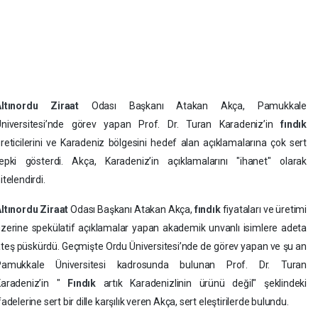
Altınordu Ziraat
Odası Başkanı Atakan Akça, Pamukkale
Üniversitesi’nde görev yapan Prof. Dr. Turan Karadeniz’in
fındık
reticilerini ve Karadeniz bölgesini hedef alan açıklamalarına çok sert
epki gösterdi. Akça, Karadeniz’in açıklamalarını "ihanet" olarak
itelendirdi.
ltınordu Ziraat
Odası Başkanı Atakan Akça,
fındık
fiyataları ve üretimi
zerine spekülatif açıklamalar yapan akademik unvanlı isimlere adeta
teş püskürdü. Geçmişte Ordu Üniversitesi’nde de görev yapan ve şu an
Pamukkale Üniversitesi kadrosunda bulunan Prof. Dr. Turan
Karadeniz’in "
Fındık
artık Karadenizlinin ürünü değil" şeklindeki
fadelerine sert bir dille karşılık veren Akça, sert eleştirilerde bulundu.