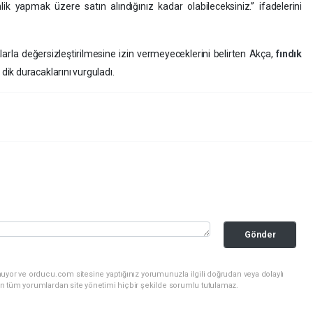
k yapmak üzere satın alındığınız kadar olabileceksiniz.” ifadelerini
larla değersizleştirilmesine izin vermeyeceklerini belirten Akça,
fındık
ik duracaklarını vurguladı.
Gönder
uyor ve orducu.com sitesine yaptığınız yorumunuzla ilgili doğrudan veya dolaylı
n tüm yorumlardan site yönetimi hiçbir şekilde sorumlu tutulamaz.