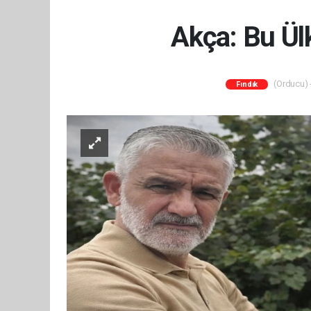
Akça: Bu Ül
(Orducu) -
Fındık