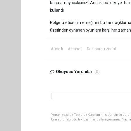
başaramayacaksınız! Ancak bu ülkeye hainli
kullandı
​Bölge üreticisinin emeğinin bu tarz açıklama
üzerinden oynanan oyunlara karşı her zaman d
#fındık
#ihanet
#altınordu ziraat
Okuyucu Yorumları
(0)
Yorum yazarak Topluluk Kuralları’nı kabul etmiş bulun
tüm sorumluluğu tek başınıza üstleniyorsunuz. Yazıla