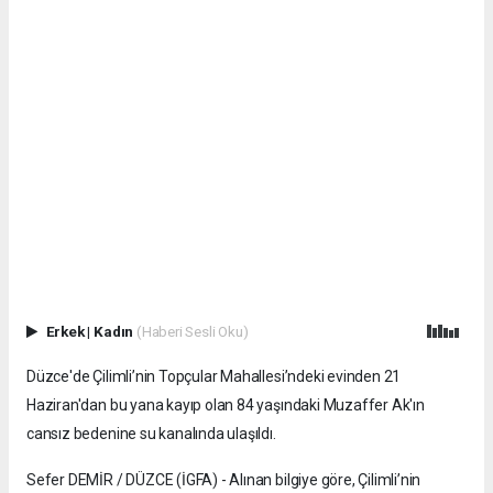
Erkek
|
Kadın
(Haberi Sesli Oku)
Düzce'de Çilimli’nin Topçular Mahallesi’ndeki evinden 21
Haziran'dan bu yana kayıp olan 84 yaşındaki Muzaffer Ak'ın
cansız bedenine su kanalında ulaşıldı.
Sefer DEMİR / DÜZCE (İGFA) - Alınan bilgiye göre, Çilimli’nin