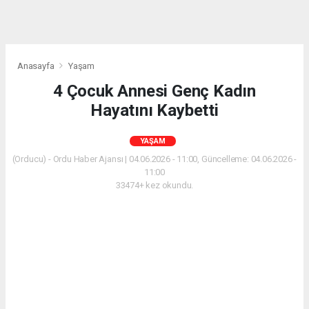
Anasayfa
Yaşam
4 Çocuk Annesi Genç Kadın
Hayatını Kaybetti
YAŞAM
(Orducu) - Ordu Haber Ajansı | 04.06.2026 - 11:00, Güncelleme: 04.06.2026 -
11:00
33474+ kez okundu.