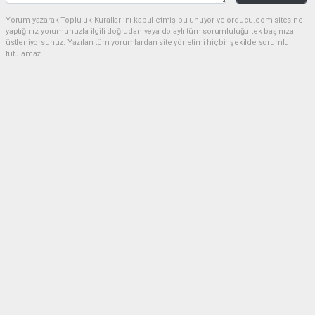
Yorum yazarak Topluluk Kuralları’nı kabul etmiş bulunuyor ve orducu.com sitesine
yaptığınız yorumunuzla ilgili doğrudan veya dolaylı tüm sorumluluğu tek başınıza
üstleniyorsunuz. Yazılan tüm yorumlardan site yönetimi hiçbir şekilde sorumlu
tutulamaz.