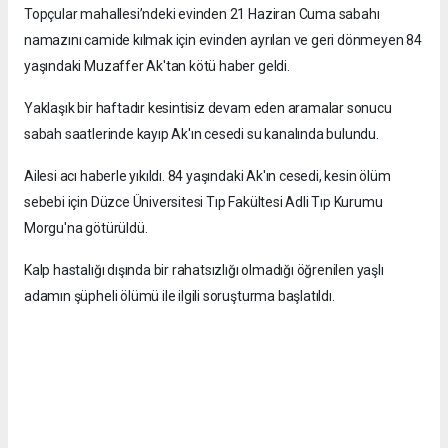
Topçular mahallesi’ndeki evinden 21 Haziran Cuma sabahı
namazını camide kılmak için evinden ayrılan ve geri dönmeyen 84
yaşındaki Muzaffer Ak'tan kötü haber geldi.
Yaklaşık bir haftadır kesintisiz devam eden aramalar sonucu
sabah saatlerinde kayıp Ak'ın cesedi su kanalında bulundu.
Ailesi acı haberle yıkıldı. 84 yaşındaki Ak'ın cesedi, kesin ölüm
sebebi için Düzce Üniversitesi Tıp Fakültesi Adli Tıp Kurumu
Morgu'na götürüldü.
Kalp hastalığı dışında bir rahatsızlığı olmadığı öğrenilen yaşlı
adamın şüpheli ölümü ile ilgili soruşturma başlatıldı.