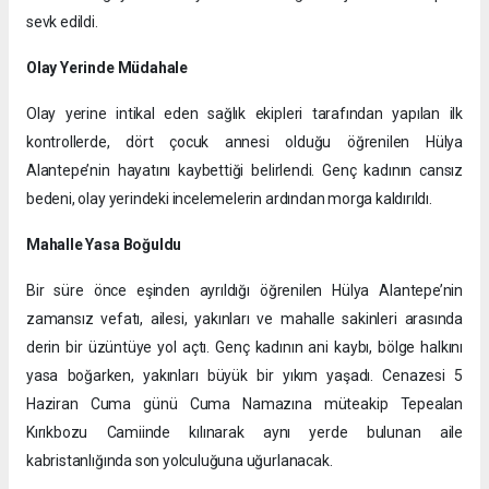
sevk edildi.
Olay Yerinde Müdahale
Olay yerine intikal eden sağlık ekipleri tarafından yapılan ilk
kontrollerde, dört çocuk annesi olduğu öğrenilen Hülya
Alantepe’nin hayatını kaybettiği belirlendi. Genç kadının cansız
bedeni, olay yerindeki incelemelerin ardından morga kaldırıldı.
Mahalle Yasa Boğuldu
Bir süre önce eşinden ayrıldığı öğrenilen Hülya Alantepe’nin
zamansız vefatı, ailesi, yakınları ve mahalle sakinleri arasında
derin bir üzüntüye yol açtı. Genç kadının ani kaybı, bölge halkını
yasa boğarken, yakınları büyük bir yıkım yaşadı. Cenazesi 5
Haziran Cuma günü Cuma Namazına müteakip Tepealan
Kırıkbozu Camiinde kılınarak aynı yerde bulunan aile
kabristanlığında son yolculuğuna uğurlanacak.