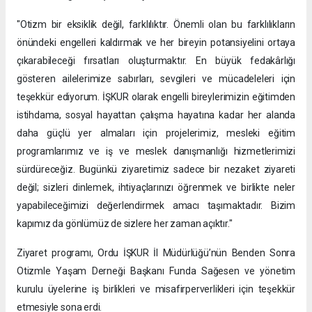
"Otizm bir eksiklik değil, farklılıktır. Önemli olan bu farklılıkların
önündeki engelleri kaldırmak ve her bireyin potansiyelini ortaya
çıkarabileceği fırsatları oluşturmaktır. En büyük fedakârlığı
gösteren ailelerimize sabırları, sevgileri ve mücadeleleri için
teşekkür ediyorum. İŞKUR olarak engelli bireylerimizin eğitimden
istihdama, sosyal hayattan çalışma hayatına kadar her alanda
daha güçlü yer almaları için projelerimiz, mesleki eğitim
programlarımız ve iş ve meslek danışmanlığı hizmetlerimizi
sürdüreceğiz. Bugünkü ziyaretimiz sadece bir nezaket ziyareti
değil; sizleri dinlemek, ihtiyaçlarınızı öğrenmek ve birlikte neler
yapabileceğimizi değerlendirmek amacı taşımaktadır. Bizim
kapımız da gönlümüz de sizlere her zaman açıktır."
Ziyaret programı, Ordu İŞKUR İl Müdürlüğü’nün Benden Sonra
Otizmle Yaşam Derneği Başkanı Funda Sağesen ve yönetim
kurulu üyelerine iş birlikleri ve misafirperverlikleri için teşekkür
etmesiyle sona erdi.