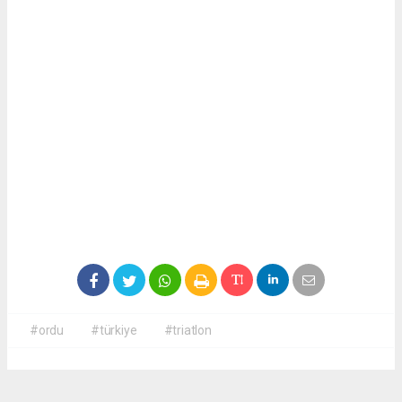
#ordu
#türkiye
#triatlon