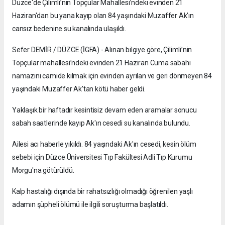
Düzce'de Çilimli’nin Topçular Mahallesi’ndeki evinden 21
Haziran'dan bu yana kayıp olan 84 yaşındaki Muzaffer Ak'ın
cansız bedenine su kanalında ulaşıldı.
Sefer DEMİR / DÜZCE (İGFA) - Alınan bilgiye göre, Çilimli’nin
Topçular mahallesi’ndeki evinden 21 Haziran Cuma sabahı
namazını camide kılmak için evinden ayrılan ve geri dönmeyen 84
yaşındaki Muzaffer Ak'tan kötü haber geldi.
Yaklaşık bir haftadır kesintisiz devam eden aramalar sonucu
sabah saatlerinde kayıp Ak'ın cesedi su kanalında bulundu.
Ailesi acı haberle yıkıldı. 84 yaşındaki Ak'ın cesedi, kesin ölüm
sebebi için Düzce Üniversitesi Tıp Fakültesi Adli Tıp Kurumu
Morgu'na götürüldü.
Kalp hastalığı dışında bir rahatsızlığı olmadığı öğrenilen yaşlı
adamın şüpheli ölümü ile ilgili soruşturma başlatıldı.