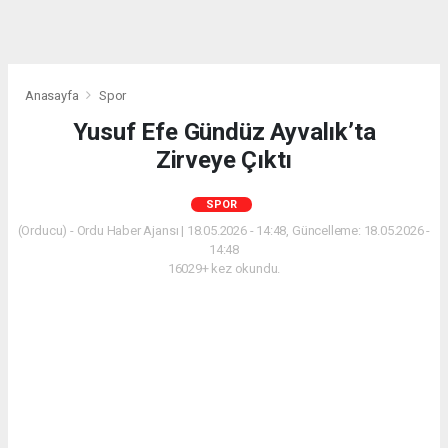
Anasayfa
Spor
Yusuf Efe Gündüz Ayvalık’ta
Zirveye Çıktı
SPOR
(Orducu) - Ordu Haber Ajansı | 18.05.2026 - 14:48, Güncelleme: 18.05.2026 -
14:48
16029+ kez okundu.