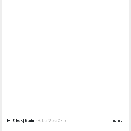
Erkek
|
Kadın
(Haberi Sesli Oku)