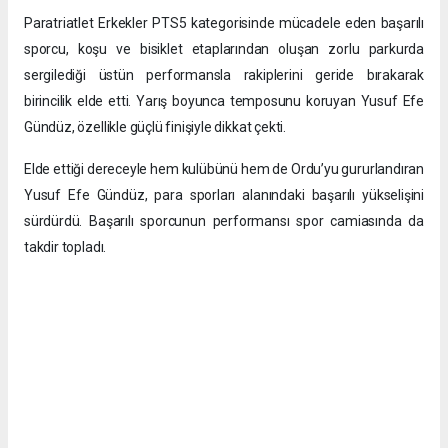
Paratriatlet Erkekler PTS5 kategorisinde mücadele eden başarılı
sporcu, koşu ve bisiklet etaplarından oluşan zorlu parkurda
sergilediği üstün performansla rakiplerini geride bırakarak
birincilik elde etti. Yarış boyunca temposunu koruyan Yusuf Efe
Gündüz, özellikle güçlü finişiyle dikkat çekti.
Elde ettiği dereceyle hem kulübünü hem de Ordu’yu gururlandıran
Yusuf Efe Gündüz, para sporları alanındaki başarılı yükselişini
sürdürdü. Başarılı sporcunun performansı spor camiasında da
takdir topladı.