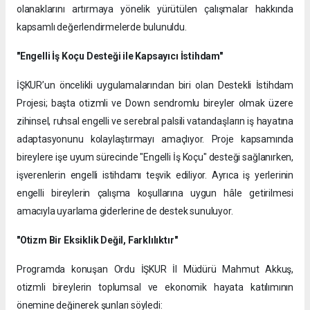
olanaklarını artırmaya yönelik yürütülen çalışmalar hakkında
kapsamlı değerlendirmelerde bulunuldu.
"Engelli İş Koçu Desteği ile Kapsayıcı İstihdam"
İŞKUR’un öncelikli uygulamalarından biri olan Destekli İstihdam
Projesi; başta otizmli ve Down sendromlu bireyler olmak üzere
zihinsel, ruhsal engelli ve serebral palsili vatandaşların iş hayatına
adaptasyonunu kolaylaştırmayı amaçlıyor. Proje kapsamında
bireylere işe uyum sürecinde "Engelli İş Koçu" desteği sağlanırken,
işverenlerin engelli istihdamı teşvik ediliyor. Ayrıca iş yerlerinin
engelli bireylerin çalışma koşullarına uygun hâle getirilmesi
amacıyla uyarlama giderlerine de destek sunuluyor.
"Otizm Bir Eksiklik Değil, Farklılıktır"
Programda konuşan Ordu İŞKUR İl Müdürü Mahmut Akkuş,
otizmli bireylerin toplumsal ve ekonomik hayata katılımının
önemine değinerek şunları söyledi: