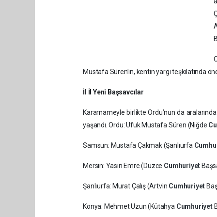
a
Ç
B
Mustafa Süren’in, kentin yargı teşkilatında öne
İl İl Yeni Başsavcılar
Kararnameyle birlikte Ordu’nun da aralarında
yaşandı. Ordu: Ufuk Mustafa Süren (Niğde
Cu
Samsun: Mustafa Çakmak (Şanlıurfa
Cumhur
Mersin: Yasin Emre (Düzce
Cumhuriyet
Başsa
Şanlıurfa: Murat Çalış (Artvin
Cumhuriyet
Baş
Konya: Mehmet Uzun (Kütahya
Cumhuriyet
B