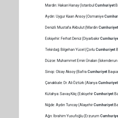
Mardin: Hakan Hanay (İstanbul
Cumhuriyet
B
Aydın: Uygur Kaan Arısoy (Osmaniye
Cumhur
Denizli: Mustafa Akbulut (Mardin
Cumhuriye
Eskişehir: Ferhat Deniz (Diyarbakır
Cumhuriy
Tekirdağ: Bilgehan Yücel (Çorlu
Cumhuriyet
B
Düzce: Muhammet Emin Ünalan (İskenderu
Sinop: Olcay Aksoy (Bafra
Cumhuriyet
Başsav
Çanakkale: Dr. Ali Öztürk (Alanya
Cumhuriye
Kütahya: Savaş Kılıç (Eskişehir
Cumhuriyet
Ba
Niğde: Aydın Tuncay (Alaşehir
Cumhuriyet
Ba
Ağrı: İbrahim Yusufoğlu (Erzurum
Cumhuriy