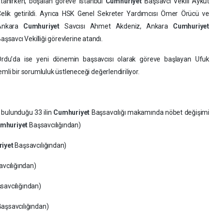
tanırken, boşalan göreve İstanbul
Cumhuriyet
Başsavcı Vekili Aykut
elik getirildi. Ayrıca HSK Genel Sekreter Yardımcısı Ömer Örücü ve
Ankara
Cumhuriyet
Savcısı Ahmet Akdeniz, Ankara
Cumhuriyet
aşsavcı Vekilliği görevlerine atandı.
Ordu’da ise yeni dönemin başsavcısı olarak göreve başlayan Ufuk
mli bir sorumluluk üstleneceği değerlendiriliyor.
 bulunduğu 33 ilin
Cumhuriyet
Başsavcılığı makamında nöbet değişimi
mhuriyet
Başsavcılığından)
iyet
Başsavcılığından)
vcılığından)
savcılığından)
aşsavcılığından)