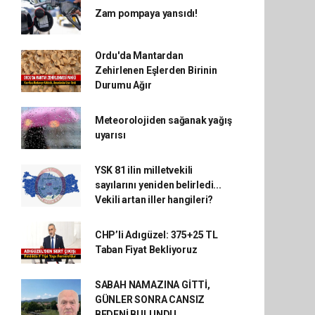
Zam pompaya yansıdı!
Ordu'da Mantardan
Zehirlenen Eşlerden Birinin
Durumu Ağır
Meteorolojiden sağanak yağış
uyarısı
YSK 81 ilin milletvekili
sayılarını yeniden belirledi...
Vekili artan iller hangileri?
CHP’li Adıgüzel: 375+25 TL
Taban Fiyat Bekliyoruz
SABAH NAMAZINA GİTTİ,
GÜNLER SONRA CANSIZ
BEDENİ BULUNDU