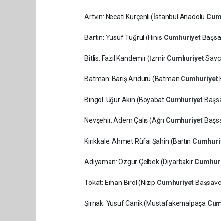
Artvin: Necati Kurçenli (İstanbul Anadolu
Cum
Bartın: Yusuf Tuğrul (Hınıs
Cumhuriyet
Başsav
Bitlis: Fazıl Kandemir (İzmir
Cumhuriyet
Savcı
Batman: Barış Arıduru (Batman
Cumhuriyet
Bingöl: Uğur Akın (Boyabat
Cumhuriyet
Başsa
Nevşehir: Adem Çalış (Ağrı
Cumhuriyet
Başsa
Kırıkkale: Ahmet Rüfai Şahin (Bartın
Cumhuri
Adıyaman: Özgür Çelbek (Diyarbakır
Cumhur
Tokat: Erhan Birol (Nizip
Cumhuriyet
Başsavcı
Şırnak: Yusuf Canik (Mustafakemalpaşa
Cum