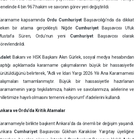
enelinde 4 bin 967 hakim ve savcının görev yeri değiştirildi.
Kararname kapsamında
Ordu
Cumhuriyet
Başsavcılığı’nda da dikkat
çeken bir atama gerçekleşti. Niğde
Cumhuriyet
Başsavcısı Ufuk
Mustafa Süren, Ordu’nun yeni
Cumhuriyet
Başsavcısı olarak
örevlendirildi.
Adalet
Bakanı ve HSK Başkanı Akın Gürlek, sosyal medya hesabından
aptığı açıklamada kararname çalışmalarının büyük bir hassasiyetle
ürütüldüğünü belirterek, “Adli ve İdari Yargı 2026 Yılı Ana Kararnamesi
çalışmaları tamamlanmıştır. Büyük bir hassasiyetle hazırlanan
ararnamenin yargı teşkilatımıza, hakim ve savcılarımıza, ailelerine ve
illetimize hayırlı olmasını temenni ediyorum” ifadelerini kullandı.
nkara ve Ordu’da Kritik Atamalar
ararnameyle birlikte başkent Ankara’da da önemli bir değişim yaşandı.
Ankara
Cumhuriyet
Başsavcısı Gökhan Karaköse Yargıtay üyeliğine