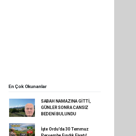
En Çok Okunanlar
SABAH NAMAZINA GİTTİ,
GÜNLER SONRA CANSIZ
BEDENİ BULUNDU
İşte Ordu'da 30 Temmuz
Perşembe Fındık Fiyatı!