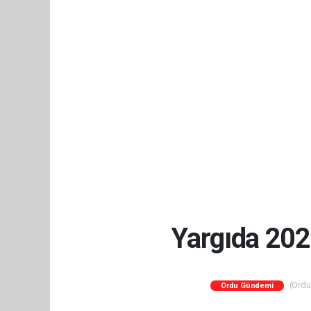
Yargıda 202
(Orduc
Ordu Gündemi