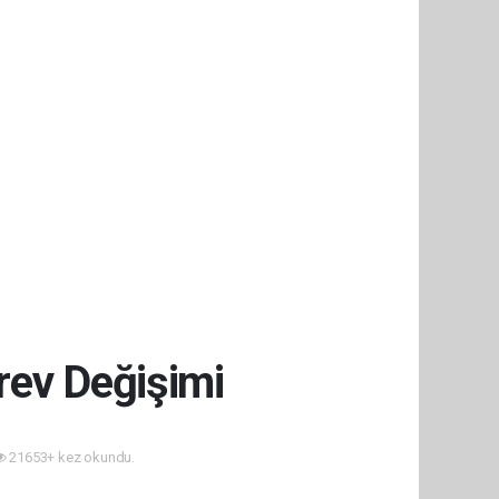
rev Değişimi
21653+ kez okundu.