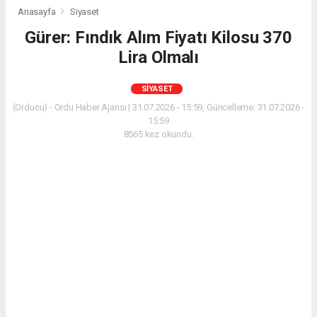
Anasayfa
Siyaset
Gürer: Fındık Alım Fiyatı Kilosu 370
Lira Olmalı
SIYASET
(Orducu) - Ordu Haber Ajansı | 31.07.2026 - 15:59, Güncelleme: 31.07.2026 -
15:59
8565 kez okundu.