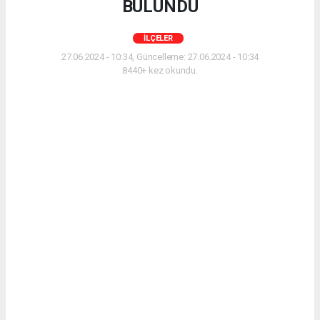
BULUNDU
İLÇELER
27.06.2024 - 10:34, Güncelleme: 27.06.2024 - 10:34
8440+ kez okundu.