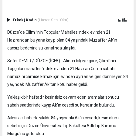
Erkek
|
Kadın
(Haberi Sesli Oku)
Düzce'de Çilimli’nin Topçular Mahallesi’ndeki evinden 21
Haziran'dan bu yana kayıp olan 84 yaşındaki Muzaffer Ak'ın
cansız bedenine su kanalında ulaşıldı.
Sefer DEMİR / DÜZCE (İGFA) - Alınan bilgiye göre, Çilimli’nin
Topçular mahallesi’ndeki evinden 21 Haziran Cuma sabahı
namazını camide kılmak için evinden ayrılan ve geri dönmeyen 84
yaşındaki Muzaffer Ak'tan kötü haber geldi.
Yaklaşık bir haftadır kesintisiz devam eden aramalar sonucu
sabah saatlerinde kayıp Ak'ın cesedi su kanalında bulundu.
Ailesi acı haberle yıkıldı. 84 yaşındaki Ak'ın cesedi, kesin ölüm
sebebi için Düzce Üniversitesi Tıp Fakültesi Adli Tıp Kurumu
Morgu'na götürüldü.