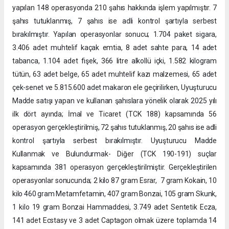
yapılan 148 operasyonda 210 şahıs hakkında işlem yapılmıştır. 7
şahıs tutuklanmış, 7 şahıs ise adli kontrol şartıyla serbest
bırakılmıştır. Yapılan operasyonlar sonucu; 1.704 paket sigara,
3.406 adet muhtelif kaçak emtia, 8 adet sahte para, 14 adet
tabanca, 1.104 adet fişek, 366 litre alkollü içki, 1.582 kilogram
tütün, 63 adet belge, 65 adet muhtelif kazı malzemesi, 65 adet
çek-senet ve 5.815.600 adet makaron ele geçirilirken, Uyuşturucu
Madde satışı yapan ve kullanan şahıslara yönelik olarak 2025 yılı
ilk dört ayında; İmal ve Ticaret (TCK 188) kapsamında 56
operasyon gerçekleştirilmiş, 72 şahıs tutuklanmış, 20 şahıs ise adli
kontrol şartıyla serbest bırakılmıştır. Uyuşturucu Madde
Kullanmak ve Bulundurmak- Diğer (TCK 190-191) suçlar
kapsamında 381 operasyon gerçekleştirilmiştir. Gerçekleştirilen
operasyonlar sonucunda; 2 kilo 87 gram Esrar, 7 gram Kokain, 10
kilo 460 gram Metamfetamin, 407 gram Bonzai, 105 gram Skunk,
1 kilo 19 gram Bonzai Hammaddesi, 3.749 adet Sentetik Ecza,
141 adet Ecstasy ve 3 adet Captagon olmak üzere toplamda 14