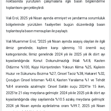
noktasında yürütülen çalışmalarla ilgili basın bilgilendirme
toplantısını gerçekleştirdi.
Vali Erol, 2025 yılı Nisan ayında emniyet ve jandarma sorumluluk
bölgelerinde yürütülen faaliyetleri bugün düzenlediği basın
toplantısıyla basın mensupları ile paylaştı.
Vali Muammer Erol, “2025 yılı Nisan ayında asayiş olayları ile ilgili
ilimiz genelinde; kişilere karşı işlenmiş 10 önemli suç
kategorisinde; İlimiz genelinde 2024 yılı ile 2025 yılı ilk dört ayı
kıyaslandığında: Konut Dokunulmazlığı İhlali %4.8, Kasten
Öldürme %100, Kişiyi Hürriyetinden Yoksun Kılma %25, Kişilerin
Huzur ve Sükununu Bozma %27, Cinsel Taciz %38, Hakaret %32,
Çocuğun Cinsel İstismarı %43.4, Kasten Yaralama %1 ve Tehdit
%8.4 oranında azalmıştır. Cinsel Saldırı suçu 2024’te 15 iken,
2025’te 21 olay meydana gelmiştir. 2024 yılı ile 2025 yılı ilk dört ayı
kıyaslandığında olay sayılarında %10.5 azalış meydana gelmiştir.
2024 yılı Nisan ayında aydınlatma oranı %99.7, 2025 yılı Nisan