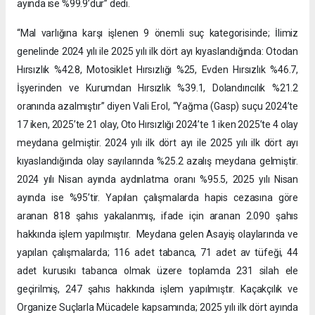
ayında ise %99.9’dur” dedi.
“Mal varlığına karşı işlenen 9 önemli suç kategorisinde; İlimiz
genelinde 2024 yılı ile 2025 yılı ilk dört ayı kıyaslandığında: Otodan
Hırsızlık %42.8, Motosiklet Hırsızlığı %25, Evden Hırsızlık %46.7,
İşyerinden ve Kurumdan Hırsızlık %39.1, Dolandırıcılık %21.2
oranında azalmıştır” diyen Vali Erol, “Yağma (Gasp) suçu 2024’te
17 iken, 2025’te 21 olay, Oto Hırsızlığı 2024’te 1 iken 2025’te 4 olay
meydana gelmiştir. 2024 yılı ilk dört ayı ile 2025 yılı ilk dört ayı
kıyaslandığında olay sayılarında %25.2 azalış meydana gelmiştir.
2024 yılı Nisan ayında aydınlatma oranı %95.5, 2025 yılı Nisan
ayında ise %95’tir. Yapılan çalışmalarda hapis cezasına göre
aranan 818 şahıs yakalanmış, ifade için aranan 2.090 şahıs
hakkında işlem yapılmıştır. Meydana gelen Asayiş olaylarında ve
yapılan çalışmalarda; 116 adet tabanca, 71 adet av tüfeği, 44
adet kurusıkı tabanca olmak üzere toplamda 231 silah ele
geçirilmiş, 247 şahıs hakkında işlem yapılmıştır. Kaçakçılık ve
Organize Suçlarla Mücadele kapsamında; 2025 yılı ilk dört ayında