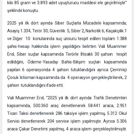
kilo 85 gram ve 3.893 adet uyuşturucu maddesi ele geçirilmiştir”
şeklinde konuştu.
2025 yılı ilk dört ayında Siber Suçlarla Mücadele kapsamında;
Asayiş 1.334, Terör 30, Güvenlik 5, Siber 2, Narkotik 6, Kaçakçılık 1
ve Diğer 10 konularında suç unsuru tespit edilen toplam 1.388
şahıs-hesap hakkında işlem yapıldığını belirten Vali Muammer
Erol, Siber suçlar kapsamında Terörle İltisaklı 30 şahsın tespit
edildiğini, Ödeme-Yasadışı Bahis-Bilişim suçları kapsamında
yapılan 6 operasyonda 4 şahsın tutuklandığını ayrıca Çevrimiçi
Çocuk İstismarı kapsamında da 4 operasyon gerçekleştirilerek, 2
şahsın tutuklandığını ifade etti.
Vali Muammer Erol, “2025 yılı ilk dört ayında Trafik Denetimleri
kapsamında, 500.360 araç denetlenerek 58.441 araca, 2.951
Ticari Taksi denetlenerek 286 taksiye işlem yapılmış, 5.312 Okul
Servisi denetlenerek 204 servise işlem yapılmıştır. Ayrıca 5.306
araca Çakar Denetimi yapılmış, 4 araca işlem gerçekleştirilmiştir.