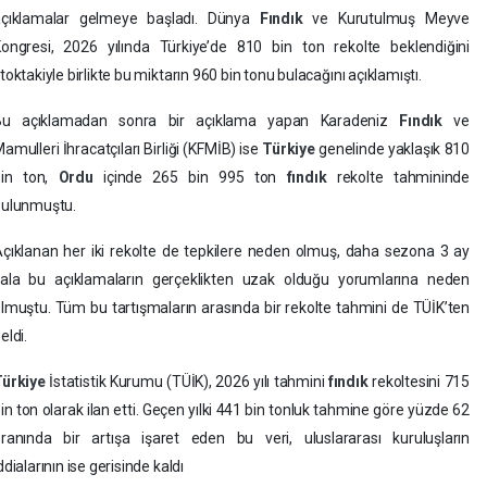
açıklamalar gelmeye başladı. Dünya
Fındık
ve Kurutulmuş Meyve
ongresi, 2026 yılında Türkiye’de 810 bin ton rekolte beklendiğini
toktakiyle birlikte bu miktarın 960 bin tonu bulacağını açıklamıştı.
Bu açıklamadan sonra bir açıklama yapan Karadeniz
Fındık
ve
amulleri İhracatçıları Birliği (KFMİB) ise
Türkiye
genelinde yaklaşık 810
bin ton,
Ordu
içinde 265 bin 995 ton
fındık
rekolte tahmininde
bulunmuştu.
çıklanan her iki rekolte de tepkilere neden olmuş, daha sezona 3 ay
ala bu açıklamaların gerçeklikten uzak olduğu yorumlarına neden
lmuştu. Tüm bu tartışmaların arasında bir rekolte tahmini de TÜİK’ten
eldi.
Türkiye
İstatistik Kurumu (TÜİK), 2026 yılı tahmini
fındık
rekoltesini 715
in ton olarak ilan etti. Geçen yılki 441 bin tonluk tahmine göre yüzde 62
ranında bir artışa işaret eden bu veri, uluslararası kuruluşların
ddialarının ise gerisinde kaldı