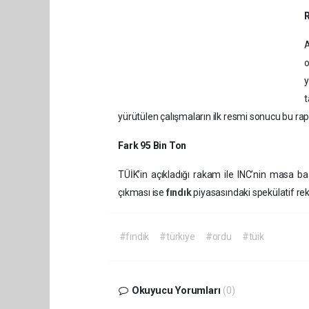
R
A
o
y
t
yürütülen çalışmaların ilk resmi sonucu bu rap
Fark 95 Bin Ton
TÜİK’in açıkladığı rakam ile INC’nin masa ba
çıkması ise
fındık
piyasasındaki spekülatif rek
#fındık
#türkiye
#ordu
#tüik
Okuyucu Yorumları
(0)