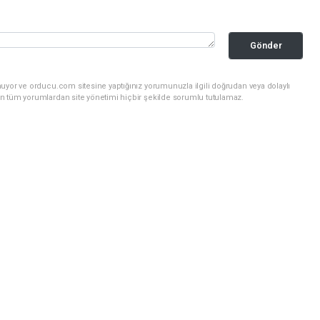
Gönder
uyor ve orducu.com sitesine yaptığınız yorumunuzla ilgili doğrudan veya dolaylı
n tüm yorumlardan site yönetimi hiçbir şekilde sorumlu tutulamaz.