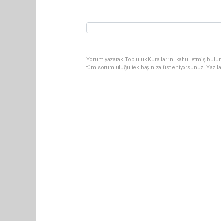
Yorum yazarak Topluluk Kuralları’nı kabul etmiş bulun
tüm sorumluluğu tek başınıza üstleniyorsunuz. Yazıla