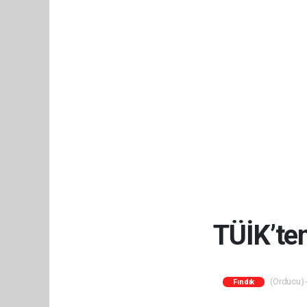
TÜİK’te
(Orducu) -
Fındık