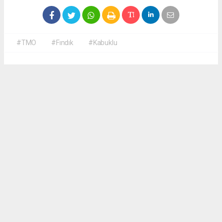
#TMO
#Fındık
#Kabuklu