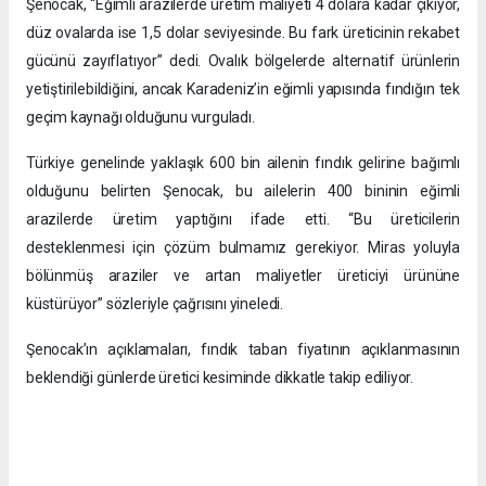
Şenocak, “Eğimli arazilerde üretim maliyeti 4 dolara kadar çıkıyor,
düz ovalarda ise 1,5 dolar seviyesinde. Bu fark üreticinin rekabet
gücünü zayıflatıyor” dedi. Ovalık bölgelerde alternatif ürünlerin
yetiştirilebildiğini, ancak Karadeniz’in eğimli yapısında fındığın tek
geçim kaynağı olduğunu vurguladı.
Türkiye genelinde yaklaşık 600 bin ailenin fındık gelirine bağımlı
olduğunu belirten Şenocak, bu ailelerin 400 bininin eğimli
arazilerde üretim yaptığını ifade etti. “Bu üreticilerin
desteklenmesi için çözüm bulmamız gerekiyor. Miras yoluyla
bölünmüş araziler ve artan maliyetler üreticiyi ürününe
küstürüyor” sözleriyle çağrısını yineledi.
Şenocak’ın açıklamaları, fındık taban fiyatının açıklanmasının
beklendiği günlerde üretici kesiminde dikkatle takip ediliyor.