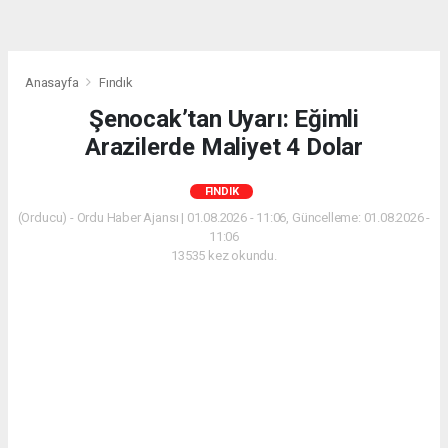
Anasayfa
Fındık
Şenocak’tan Uyarı: Eğimli
Arazilerde Maliyet 4 Dolar
FINDIK
(Orducu) - Ordu Haber Ajansı | 01.08.2026 - 11:06, Güncelleme: 01.08.2026 -
11:06
13535 kez okundu.