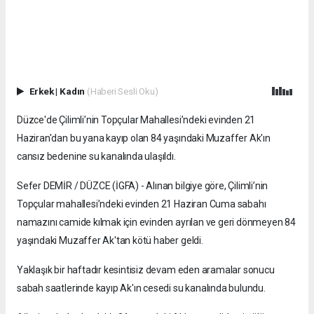
Erkek
|
Kadın
(Haberi Sesli Oku)
Düzce'de Çilimli’nin Topçular Mahallesi’ndeki evinden 21
Haziran'dan bu yana kayıp olan 84 yaşındaki Muzaffer Ak'ın
cansız bedenine su kanalında ulaşıldı.
Sefer DEMİR / DÜZCE (İGFA) - Alınan bilgiye göre, Çilimli’nin
Topçular mahallesi’ndeki evinden 21 Haziran Cuma sabahı
namazını camide kılmak için evinden ayrılan ve geri dönmeyen 84
yaşındaki Muzaffer Ak'tan kötü haber geldi.
Yaklaşık bir haftadır kesintisiz devam eden aramalar sonucu
sabah saatlerinde kayıp Ak'ın cesedi su kanalında bulundu.