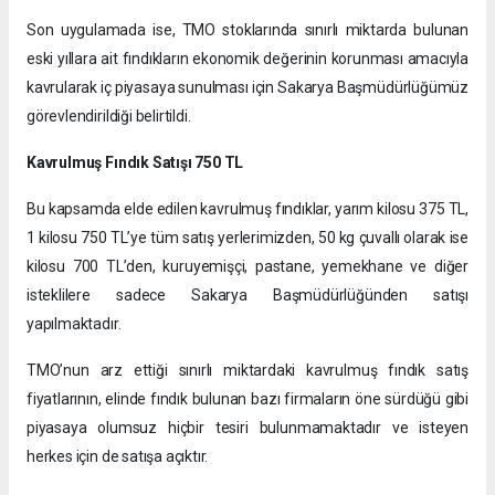
Son uygulamada ise, TMO stoklarında sınırlı miktarda bulunan
eski yıllara ait fındıkların ekonomik değerinin korunması amacıyla
kavrularak iç piyasaya sunulması için Sakarya Başmüdürlüğümüz
görevlendirildiği belirtildi.
Kavrulmuş Fındık Satışı 750 TL
Bu kapsamda elde edilen kavrulmuş fındıklar, yarım kilosu 375 TL,
1 kilosu 750 TL’ye tüm satış yerlerimizden, 50 kg çuvallı olarak ise
kilosu 700 TL’den, kuruyemişçi, pastane, yemekhane ve diğer
isteklilere sadece Sakarya Başmüdürlüğünden satışı
yapılmaktadır.
TMO’nun arz ettiği sınırlı miktardaki kavrulmuş fındık satış
fiyatlarının, elinde fındık bulunan bazı firmaların öne sürdüğü gibi
piyasaya olumsuz hiçbir tesiri bulunmamaktadır ve isteyen
herkes için de satışa açıktır.