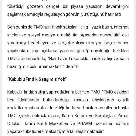
tüketiciyi gözeten dengeli bir piyasa yapısının devamlılığını
sağlamak amacıyla regülasyon görevini yürüttüğünü hatırlattı.
Son günlerde TMO’nun fındık satışları ile ilgili yazılı basın, internet
siteleri ve sosyal medya aracılığı ile piyasada manipülatif etki
yaratmayı hedefleyen ve gerçekle ilgisi olmayan birçok haber
yapılmakta olup açıklama yapılma gereği duyulduğu belirtilen
TMO açıklamasında, “Hali hazırda kabuklu fındık satışı ve satış
hazırlığımız bulunmamaktadır.” denildi.
“Kabuklu Fındık Satışımız Yok”
Kabuklu fındık satışı yapmadıklarını belirten TMO, “TMO eskiden
beri stoklarında bulundurduğu kabuklu fındıklardan çeşitli
imalatlar yaptırarak elde ettiği fındık ve fındık mamullerini başta
TMO işyerleri olmak üzere, Kamu Kurum ve Kuruluşları, Ziraat
Odaları, Tarım Kredi Marketleri ve PttAVM üzerinden satışını
yaparak tüketicilere makul fiyatlarla ulaştırmaktadır.”