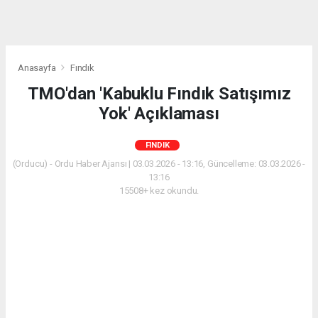
Anasayfa
Fındık
TMO'dan 'Kabuklu Fındık Satışımız
Yok' Açıklaması
FINDIK
(Orducu) - Ordu Haber Ajansı | 03.03.2026 - 13:16, Güncelleme: 03.03.2026 -
13:16
15508+ kez okundu.