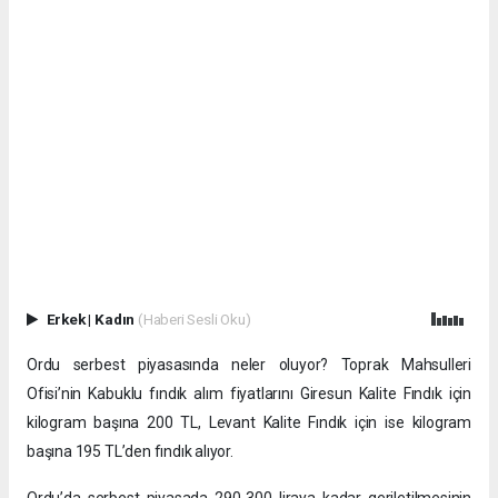
Erkek
|
Kadın
(Haberi Sesli Oku)
Ordu serbest piyasasında neler oluyor? Toprak Mahsulleri
Ofisi’nin Kabuklu fındık alım fiyatlarını Giresun Kalite Fındık için
kilogram başına 200 TL, Levant Kalite Fındık için ise kilogram
başına 195 TL’den fındık alıyor.
Ordu’da serbest piyasada 290-300 liraya kadar geriletilmesinin