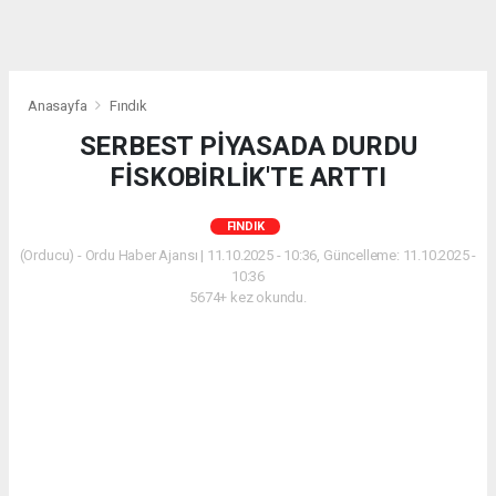
Anasayfa
Fındık
SERBEST PİYASADA DURDU
FİSKOBİRLİK'TE ARTTI
FINDIK
(Orducu) - Ordu Haber Ajansı | 11.10.2025 - 10:36, Güncelleme: 11.10.2025 -
10:36
5674+ kez okundu.