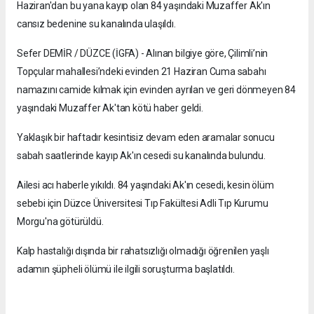
Haziran'dan bu yana kayıp olan 84 yaşındaki Muzaffer Ak'ın
cansız bedenine su kanalında ulaşıldı.
Sefer DEMİR / DÜZCE (İGFA) - Alınan bilgiye göre, Çilimli’nin
Topçular mahallesi’ndeki evinden 21 Haziran Cuma sabahı
namazını camide kılmak için evinden ayrılan ve geri dönmeyen 84
yaşındaki Muzaffer Ak'tan kötü haber geldi.
Yaklaşık bir haftadır kesintisiz devam eden aramalar sonucu
sabah saatlerinde kayıp Ak'ın cesedi su kanalında bulundu.
Ailesi acı haberle yıkıldı. 84 yaşındaki Ak'ın cesedi, kesin ölüm
sebebi için Düzce Üniversitesi Tıp Fakültesi Adli Tıp Kurumu
Morgu'na götürüldü.
Kalp hastalığı dışında bir rahatsızlığı olmadığı öğrenilen yaşlı
adamın şüpheli ölümü ile ilgili soruşturma başlatıldı.