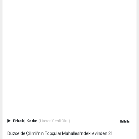
Erkek
|
Kadın
(Haberi Sesli Oku)
Düzce'de Çilimli’nin Topçular Mahallesi’ndeki evinden 21