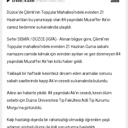
Erkek
|
Kadın
(Haberi Sesli Oku)
Düzce'de Çilimli’nin Topçular Mahallesi’ndeki evinden 21
Haziran'dan bu yana kayıp olan 84 yaşındaki Muzaffer Ak'ın
cansız bedenine su kanalında ulaşıldı.
Sefer DEMİR / DÜZCE (İGFA) - Alınan bilgiye göre, Çilimli’nin
Topçular mahallesi’ndeki evinden 21 Haziran Cuma sabahı
namazını camide kılmak için evinden ayrılan ve geri dönmeyen 84
yaşındaki Muzaffer Ak'tan kötü haber geldi.
Yaklaşık bir haftadır kesintisiz devam eden aramalar sonucu
sabah saatlerinde kayıp Ak'ın cesedi su kanalında bulundu.
Ailesi acı haberle yıkıldı. 84 yaşındaki Ak'ın cesedi, kesin ölüm
sebebi için Düzce Üniversitesi Tıp Fakültesi Adli Tıp Kurumu
Morgu'na götürüldü.
Kalp hastalığı dışında bir rahatsızlığı olmadığı öğrenilen yaşlı
adamın şüpheli ölümü ile ilgili soruşturma başlatıldı.