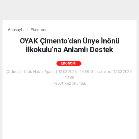
Anasayfa
Ekonomi
OYAK Çimento’dan Ünye İnönü
İlkokulu’na Anlamlı Destek
EKONOMI
(Orducu) - Ordu Haber Ajansı | 12.02.2026 - 14:38, Güncelleme: 12.02.2026 -
14:38
7357+ kez okundu.