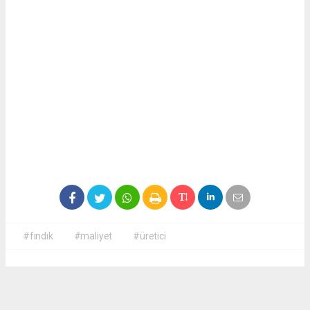
#fındık
#maliyet
#üretici