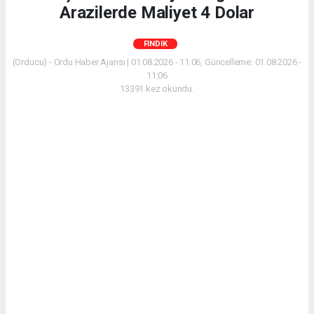
Arazilerde Maliyet 4 Dolar
FINDIK
(Orducu) - Ordu Haber Ajansı | 01.08.2026 - 11:06, Güncelleme: 01.08.2026 -
11:06
13391 kez okundu.