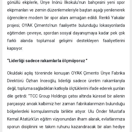
gönüllü ekiplerle, Ünye İnönü İlkokulu’nun bahçesini yeni spor
ekipmanları ve zemin düzenlemeleriyle baştan aşağı yenilenerek
öğrencilere modern bir spor alanı armağan edildi. Renkli Yakalar
projesi; OYAK Çimento’nun faaliyette bulunduğu lokasyonlarda
eğitimden çevreye, spordan sosyal dayanışmaya kadar pek çok
farklı alanda toplumsal gelişimi destekleyen faaliyetlerini
kapsıyor.
“Liderliği sadece rakamlarla ölçmüyoruz ”
Okuldaki açılış töreninde konuşan OYAK Çimento Ünye Fabrika
Direktörü Özhan İnceoğlu, liderliği sadece üretim rakamlarıyla
değil, topluma sağladıkları katkıyla ölçtüklerini ifade ederek şunları
dile getirdi: “TCC Group Holdings çatısı altında küresel bir ailenin
parçasıyız ancak kalbimiz her zaman fabrikalarımızın bulunduğu
bölgelerdeki komşularımızla birlikte atıyor. Ulu Önder Mustafa
Kemal Atatürk’ün eğitim vizyonundan ilham alarak, evlatlarımıza
sporun disiplinini ve takım ruhunu kazandıracak bir alan hediye