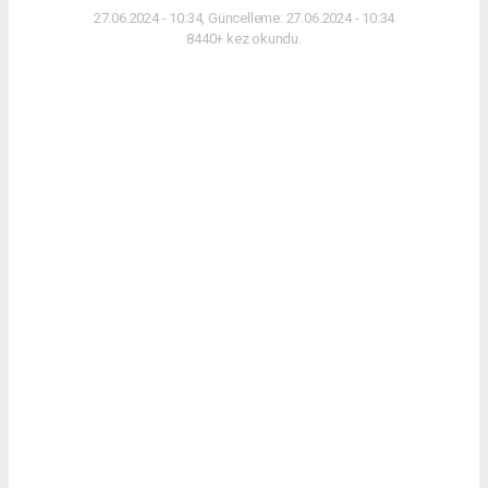
27.06.2024 - 10:34, Güncelleme: 27.06.2024 - 10:34
8440+ kez okundu.