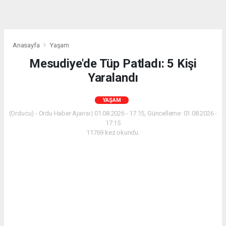
Anasayfa
Yaşam
Mesudiye'de Tüp Patladı: 5 Kişi
Yaralandı
YAŞAM
(Orducu) - Ordu Haber Ajansı | 01.08.2026 - 17:15, Güncelleme: 01.08.2026 -
17:15
11769 kez okundu.