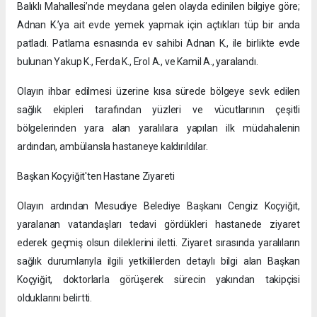
Balıklı Mahallesi’nde meydana gelen olayda edinilen bilgiye göre;
Adnan K.’ya ait evde yemek yapmak için açtıkları tüp bir anda
patladı. Patlama esnasında ev sahibi Adnan K., ile birlikte evde
bulunan Yakup K., Ferda K., Erol A., ve Kamil A., yaralandı.
Olayın ihbar edilmesi üzerine kısa sürede bölgeye sevk edilen
sağlık ekipleri tarafından yüzleri ve vücutlarının çeşitli
bölgelerinden yara alan yaralılara yapılan ilk müdahalenin
ardından, ambülansla hastaneye kaldırıldılar.
Başkan Koçyiğit'ten Hastane Ziyareti
​Olayın ardından Mesudiye Belediye Başkanı Cengiz Koçyiğit,
yaralanan vatandaşları tedavi gördükleri hastanede ziyaret
ederek geçmiş olsun dileklerini iletti. Ziyaret sırasında yaralıların
sağlık durumlarıyla ilgili yetkililerden detaylı bilgi alan Başkan
Koçyiğit, doktorlarla görüşerek sürecin yakından takipçisi
olduklarını belirtti.