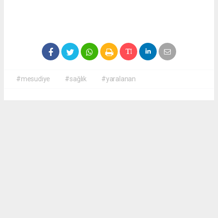
#mesudiye
#sağlık
#yaralanan