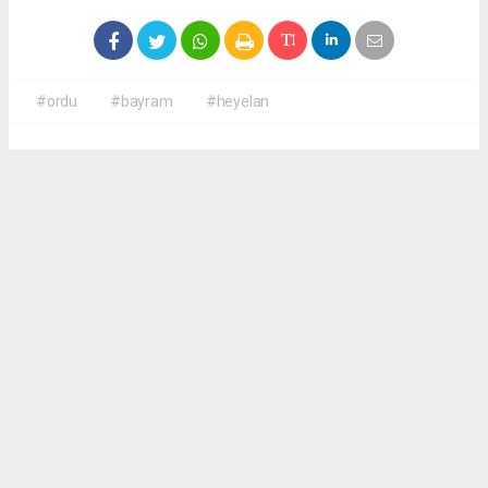
#ordu
#bayram
#heyelan