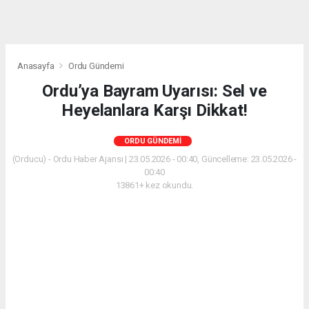
Anasayfa
Ordu Gündemi
Ordu’ya Bayram Uyarısı: Sel ve
Heyelanlara Karşı Dikkat!
ORDU GÜNDEMI
(Orducu) - Ordu Haber Ajansı | 23.05.2026 - 00:40, Güncelleme: 23.05.2026 -
00:40
13861+ kez okundu.