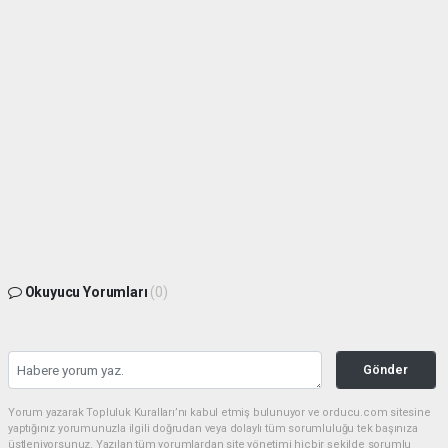
Okuyucu Yorumları
(0)
Gönder
Yorum yazarak Topluluk Kuralları’nı kabul etmiş bulunuyor ve orducu.com sitesine
yaptığınız yorumunuzla ilgili doğrudan veya dolaylı tüm sorumluluğu tek başınıza
üstleniyorsunuz. Yazılan tüm yorumlardan site yönetimi hiçbir şekilde sorumlu