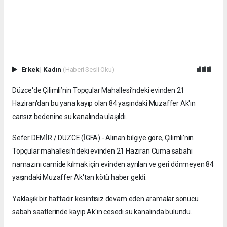
Erkek
|
Kadın
(Haberi Sesli Oku)
Düzce'de Çilimli’nin Topçular Mahallesi’ndeki evinden 21
Haziran'dan bu yana kayıp olan 84 yaşındaki Muzaffer Ak'ın
cansız bedenine su kanalında ulaşıldı.
Sefer DEMİR / DÜZCE (İGFA) - Alınan bilgiye göre, Çilimli’nin
Topçular mahallesi’ndeki evinden 21 Haziran Cuma sabahı
namazını camide kılmak için evinden ayrılan ve geri dönmeyen 84
yaşındaki Muzaffer Ak'tan kötü haber geldi.
Yaklaşık bir haftadır kesintisiz devam eden aramalar sonucu
sabah saatlerinde kayıp Ak'ın cesedi su kanalında bulundu.