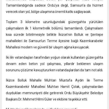
Tamamlandığında sadece Ordu’ya değil, Samsun’a da hizmet
verecek olan yol, bölge ulaşımına önemli katkı sağlayacak.
Toplam 3 kilometre uzunluğundaki güzergahta yürütülen
çalışmaların ilk 1 kilometrelik bölümü tamamlandı. Çalışmaların
kısa sürede bitirilmesiyle birlikte İkizce’nin Bolluk ve Şentepe
mahalleleri ile Samsun’un Terme ilçesine bağlı Kazımkarabekir
Mahallesi modern ve güvenli bir ulaşım ağına kavuşacak.
İki ilin vatandaşları tarafından yoğun olarak kullanılan güzergahta
devam eden beton yol çalışması, yıllardır beklenen ulaşım
sorununu çözüme kavuştururken vatandaşlardan da tam not aldı.
İkizce Bolluk Mahalle Muhtarı Mustafa Aydın ile Terme
Kazımkarabekir Mahallesi Muhtarı Hamit Çolak, çalışmalardan
duydukları memnuniyeti dile getirerek Ordu Büyükşehir Belediye
Başkanı Dr. Mehmet Hilmi Güler ve ekibine teşekkür etti.