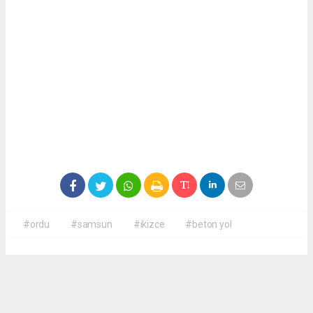
#ordu
#samsun
#ikizce
#beton yol