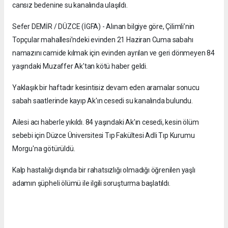
cansız bedenine su kanalında ulaşıldı.
Sefer DEMİR / DÜZCE (İGFA) - Alınan bilgiye göre, Çilimli’nin
Topçular mahallesi’ndeki evinden 21 Haziran Cuma sabahı
namazını camide kılmak için evinden ayrılan ve geri dönmeyen 84
yaşındaki Muzaffer Ak'tan kötü haber geldi.
Yaklaşık bir haftadır kesintisiz devam eden aramalar sonucu
sabah saatlerinde kayıp Ak'ın cesedi su kanalında bulundu.
Ailesi acı haberle yıkıldı. 84 yaşındaki Ak'ın cesedi, kesin ölüm
sebebi için Düzce Üniversitesi Tıp Fakültesi Adli Tıp Kurumu
Morgu'na götürüldü.
Kalp hastalığı dışında bir rahatsızlığı olmadığı öğrenilen yaşlı
adamın şüpheli ölümü ile ilgili soruşturma başlatıldı.