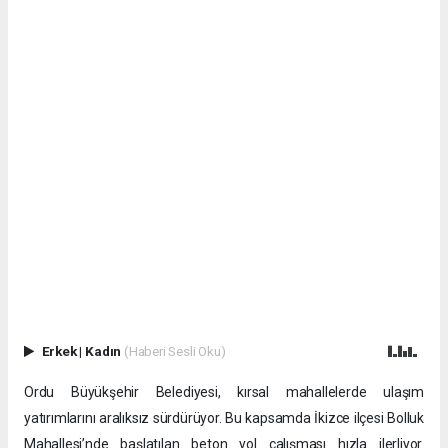
Erkek
|
Kadın
(Haberi Sesli Oku)
Ordu Büyükşehir Belediyesi, kırsal mahallelerde ulaşım
yatırımlarını aralıksız sürdürüyor. Bu kapsamda İkizce ilçesi Bolluk
Mahallesi’nde başlatılan beton yol çalışması hızla ilerliyor.