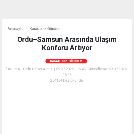
Anasayfa
Karadeniz Gündem
Ordu–Samsun Arasında Ulaşım
Konforu Artıyor
KARADENIZ GÜNDEM
(Orducu) - Ordu Haber Ajansı | 09.07.2026 - 16:46, Güncelleme: 09.07.2026 -
16:46
26416+ kez okundu.