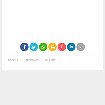
#fındık
#maliyet
#üretici