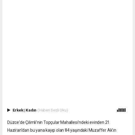
Erkek
|
Kadın
(Haberi Sesli Oku)
Düzce'de Çilimli’nin Topçular Mahallesi’ndeki evinden 21
Haziran'dan bu yana kayıp olan 84 yaşındaki Muzaffer Ak'ın