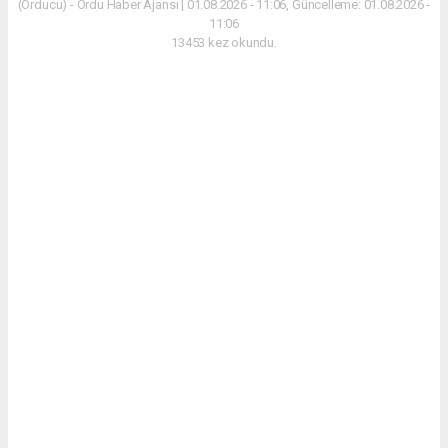
(Orducu) - Ordu Haber Ajansı | 01.08.2026 - 11:06, Güncelleme: 01.08.2026 -
11:06
13453 kez okundu.