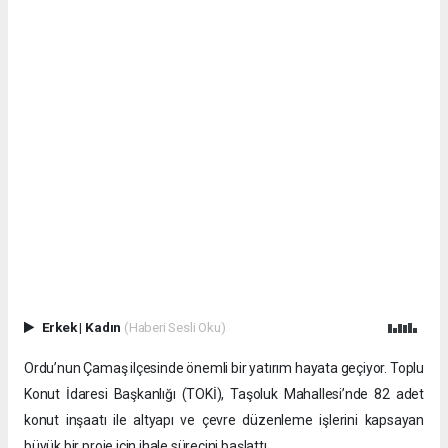
Erkek
|
Kadın
(Haberi Sesli Oku)
Ordu’nun Çamaş ilçesinde önemli bir yatırım hayata geçiyor. Toplu
Konut İdaresi Başkanlığı (TOKİ), Taşoluk Mahallesi’nde 82 adet
konut inşaatı ile altyapı ve çevre düzenleme işlerini kapsayan
büyük bir proje için ihale sürecini başlattı.