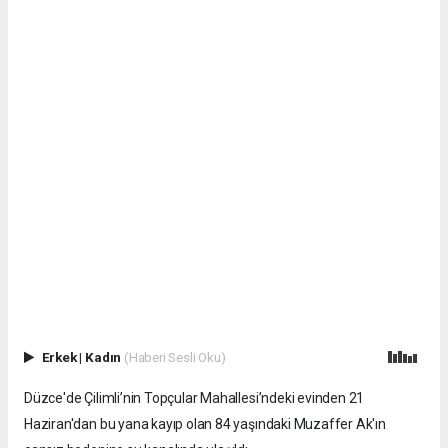
Erkek
|
Kadın
(Haberi Sesli Oku)
Düzce'de Çilimli’nin Topçular Mahallesi’ndeki evinden 21
Haziran'dan bu yana kayıp olan 84 yaşındaki Muzaffer Ak'ın