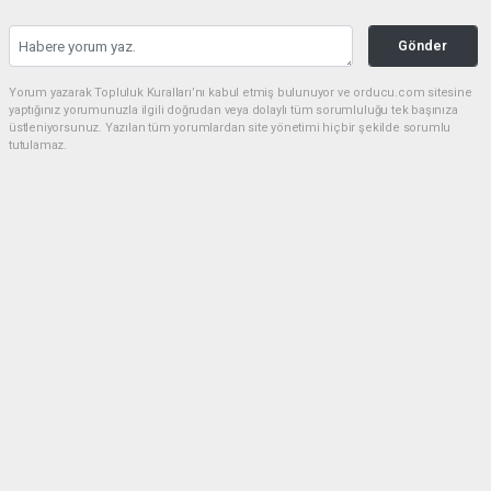
Gönder
Yorum yazarak Topluluk Kuralları’nı kabul etmiş bulunuyor ve orducu.com sitesine
yaptığınız yorumunuzla ilgili doğrudan veya dolaylı tüm sorumluluğu tek başınıza
üstleniyorsunuz. Yazılan tüm yorumlardan site yönetimi hiçbir şekilde sorumlu
tutulamaz.