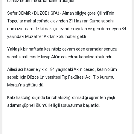
cansız bedenine su kanalında ulaşıldı.
Sefer DEMİR / DÜZCE (İGFA) - Alınan bilgiye göre, Çilimli’nin
Topçular mahallesi’ndeki evinden 21 Haziran Cuma sabahı
namazını camide kılmak için evinden ayrılan ve geri dönmeyen 84
yaşındaki Muzaffer Ak'tan kötü haber geldi.
Yaklaşık bir haftadır kesintisiz devam eden aramalar sonucu
sabah saatlerinde kayıp Ak'ın cesedi su kanalında bulundu.
Ailesi acı haberle yıkıldı. 84 yaşındaki Ak'ın cesedi, kesin ölüm
sebebi için Düzce Üniversitesi Tıp Fakültesi Adli Tıp Kurumu
Morgu'na götürüldü.
Kalp hastalığı dışında bir rahatsızlığı olmadığı öğrenilen yaşlı
adamın şüpheli ölümü ile ilgili soruşturma başlatıldı.