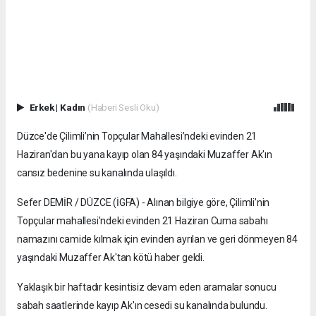
Erkek
|
Kadın
(Haberi Sesli Oku)
Düzce'de Çilimli’nin Topçular Mahallesi’ndeki evinden 21
Haziran'dan bu yana kayıp olan 84 yaşındaki Muzaffer Ak'ın
cansız bedenine su kanalında ulaşıldı.
Sefer DEMİR / DÜZCE (İGFA) - Alınan bilgiye göre, Çilimli’nin
Topçular mahallesi’ndeki evinden 21 Haziran Cuma sabahı
namazını camide kılmak için evinden ayrılan ve geri dönmeyen 84
yaşındaki Muzaffer Ak'tan kötü haber geldi.
Yaklaşık bir haftadır kesintisiz devam eden aramalar sonucu
sabah saatlerinde kayıp Ak'ın cesedi su kanalında bulundu.