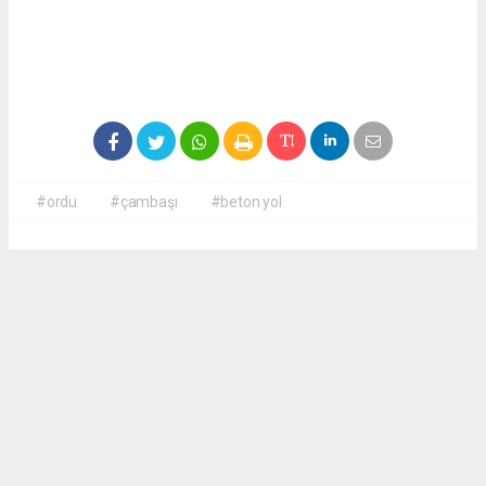
#ordu
#çambaşı
#beton yol