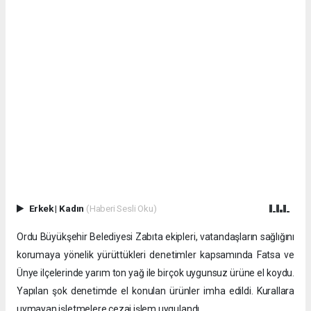
Erkek
|
Kadın
(Haberi Sesli Oku)
Ordu Büyükşehir Belediyesi Zabıta ekipleri, vatandaşların sağlığını
korumaya yönelik yürüttükleri denetimler kapsamında Fatsa ve
Ünye ilçelerinde yarım ton yağ ile birçok uygunsuz ürüne el koydu.
Yapılan şok denetimde el konulan ürünler imha edildi. Kurallara
uymayan işletmelere cezai işlem uygulandı.