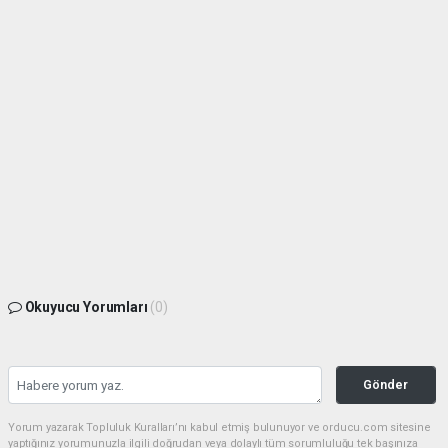
Okuyucu Yorumları
(0)
Gönder
Yorum yazarak Topluluk Kuralları’nı kabul etmiş bulunuyor ve orducu.com sitesine
yaptığınız yorumunuzla ilgili doğrudan veya dolaylı tüm sorumluluğu tek başınıza