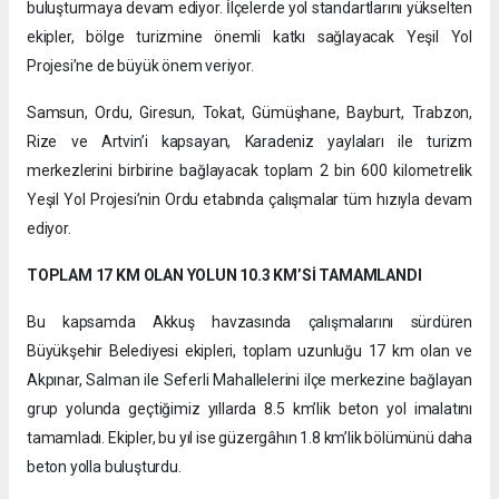
buluşturmaya devam ediyor. İlçelerde yol standartlarını yükselten
ekipler, bölge turizmine önemli katkı sağlayacak Yeşil Yol
Projesi’ne de büyük önem veriyor.
Samsun, Ordu, Giresun, Tokat, Gümüşhane, Bayburt, Trabzon,
Rize ve Artvin’i kapsayan, Karadeniz yaylaları ile turizm
merkezlerini birbirine bağlayacak toplam 2 bin 600 kilometrelik
Yeşil Yol Projesi’nin Ordu etabında çalışmalar tüm hızıyla devam
ediyor.
TOPLAM 17 KM OLAN YOLUN 10.3 KM’Sİ TAMAMLANDI
Bu kapsamda Akkuş havzasında çalışmalarını sürdüren
Büyükşehir Belediyesi ekipleri, toplam uzunluğu 17 km olan ve
Akpınar, Salman ile Seferli Mahallelerini ilçe merkezine bağlayan
grup yolunda geçtiğimiz yıllarda 8.5 km’lik beton yol imalatını
tamamladı. Ekipler, bu yıl ise güzergâhın 1.8 km’lik bölümünü daha
beton yolla buluşturdu.