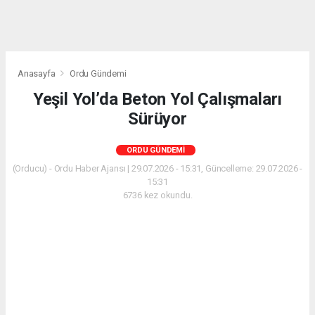
Anasayfa
Ordu Gündemi
Yeşil Yol’da Beton Yol Çalışmaları
Sürüyor
ORDU GÜNDEMI
(Orducu) - Ordu Haber Ajansı | 29.07.2026 - 15:31, Güncelleme: 29.07.2026 -
15:31
6736 kez okundu.