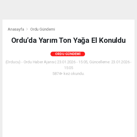
Anasayfa
Ordu Gündemi
Ordu’da Yarım Ton Yağa El Konuldu
ORDU GÜNDEMI
(Orducu) - Ordu Haber Ajansı | 23.01.2026 - 15:05, Güncelleme: 23.01.2026 -
15:05
5874+ kez okundu.