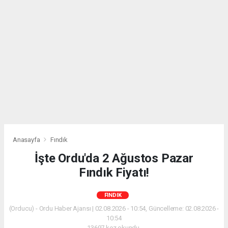
Anasayfa
Fındık
İşte Ordu'da 2 Ağustos Pazar
Fındık Fiyatı!
FINDIK
(Orducu) - Ordu Haber Ajansı | 02.08.2026 - 10:54, Güncelleme: 02.08.2026 -
10:54
13697 kez okundu.