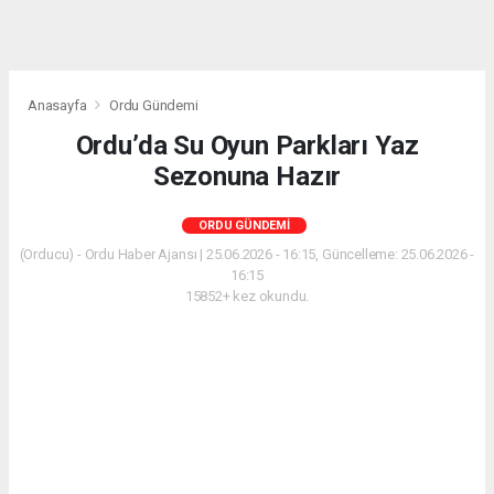
Anasayfa
Ordu Gündemi
Ordu’da Su Oyun Parkları Yaz
Sezonuna Hazır
ORDU GÜNDEMI
(Orducu) - Ordu Haber Ajansı | 25.06.2026 - 16:15, Güncelleme: 25.06.2026 -
16:15
15852+ kez okundu.