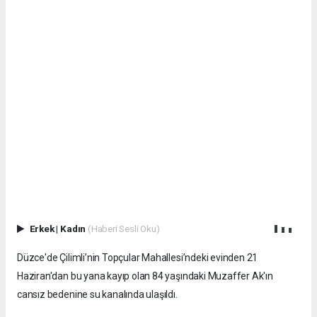
Erkek
|
Kadın
(Haberi Sesli Oku)
Düzce'de Çilimli’nin Topçular Mahallesi’ndeki evinden 21
Haziran'dan bu yana kayıp olan 84 yaşındaki Muzaffer Ak'ın
cansız bedenine su kanalında ulaşıldı.