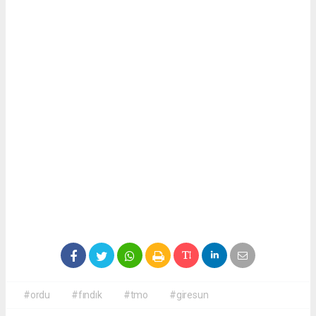
#ordu
#fındık
#tmo
#giresun