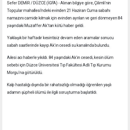
Sefer DEMİR / DÜZCE (İGFA) - Alınan bilgiye göre, Çilimli’nin
Topçular mahallesi’ndeki evinden 21 Haziran Cuma sabahı
namazını camide kılmak için evinden ayrılan ve geri dönmeyen 84
yaşındaki Muzaffer Ak'tan kötü haber geldi.
Yaklaşık bir haftadır kesintisiz devam eden aramalar sonucu
sabah saatlerinde kayıp Ak'ın cesedi su kanalında bulundu.
Ailesi acı haberle yıkıldı. 84 yaşındaki Ak'ın cesedi, kesin ölüm
sebebi için Düzce Üniversitesi Tıp Fakültesi Adli Tıp Kurumu
Morgu'na götürüldü.
Kalp hastalığı dışında bir rahatsızlığı olmadığı öğrenilen yaşlı
adamın şüpheli ölümü ile ilgili soruşturma başlatıldı.