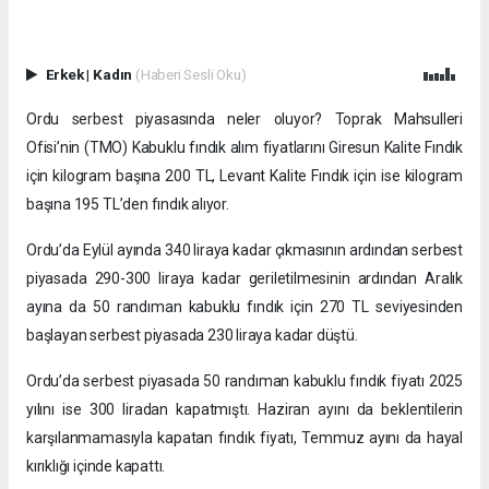
Erkek
|
Kadın
(Haberi Sesli Oku)
Ordu serbest piyasasında neler oluyor? Toprak Mahsulleri
Ofisi’nin (TMO) Kabuklu fındık alım fiyatlarını Giresun Kalite Fındık
için kilogram başına 200 TL, Levant Kalite Fındık için ise kilogram
başına 195 TL’den fındık alıyor.
Ordu’da Eylül ayında 340 liraya kadar çıkmasının ardından serbest
piyasada 290-300 liraya kadar geriletilmesinin ardından Aralık
ayına da 50 randıman kabuklu fındık için 270 TL seviyesinden
başlayan serbest piyasada 230 liraya kadar düştü.
Ordu’da serbest piyasada 50 randıman kabuklu fındık fiyatı 2025
yılını ise 300 liradan kapatmıştı. Haziran ayını da beklentilerin
karşılanmamasıyla kapatan fındık fiyatı, Temmuz ayını da hayal
kırıklığı içinde kapattı.