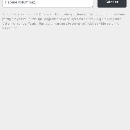
Gönder
Yorum yazarak Topluluk Kuralları’nı kabul etmiş bulunuyor ve orducu.com sitesine
yaptığınız yorumunuzla ilgili doğrudan veya dolaylı tüm sorumluluğu tek başınıza
üstleniyorsunuz. Yazılan tüm yorumlardan site yönetimi hiçbir şekilde sorumlu
tutulamaz.