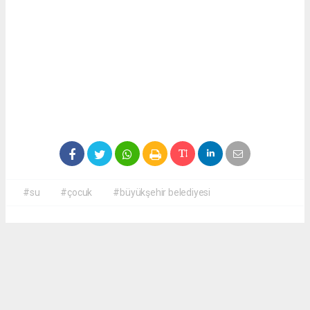
#su
#çocuk
#büyükşehir belediyesi