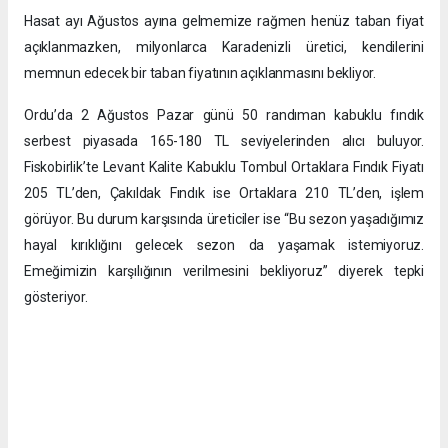
Hasat ayı Ağustos ayına gelmemize rağmen henüz taban fiyat
açıklanmazken, milyonlarca Karadenizli üretici, kendilerini
memnun edecek bir taban fiyatının açıklanmasını bekliyor.
Ordu’da 2 Ağustos Pazar günü 50 randıman kabuklu fındık
serbest piyasada 165-180 TL seviyelerinden alıcı buluyor.
Fiskobirlik’te Levant Kalite Kabuklu Tombul Ortaklara Fındık Fiyatı
205 TL’den, Çakıldak Fındık ise Ortaklara 210 TL’den, işlem
görüyor. Bu durum karşısında üreticiler ise “Bu sezon yaşadığımız
hayal kırıklığını gelecek sezon da yaşamak istemiyoruz.
Emeğimizin karşılığının verilmesini bekliyoruz” diyerek tepki
gösteriyor.