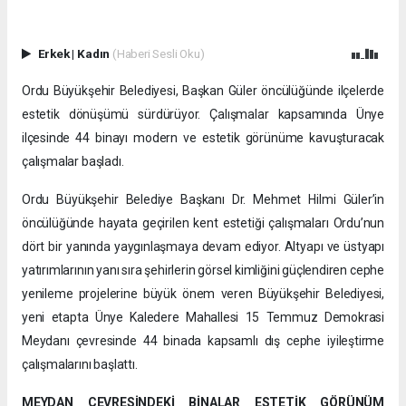
Erkek
|
Kadın
(Haberi Sesli Oku)
Ordu Büyükşehir Belediyesi, Başkan Güler öncülüğünde ilçelerde
estetik dönüşümü sürdürüyor. Çalışmalar kapsamında Ünye
ilçesinde 44 binayı modern ve estetik görünüme kavuşturacak
çalışmalar başladı.
Ordu Büyükşehir Belediye Başkanı Dr. Mehmet Hilmi Güler’in
öncülüğünde hayata geçirilen kent estetiği çalışmaları Ordu’nun
dört bir yanında yaygınlaşmaya devam ediyor. Altyapı ve üstyapı
yatırımlarının yanı sıra şehirlerin görsel kimliğini güçlendiren cephe
yenileme projelerine büyük önem veren Büyükşehir Belediyesi,
yeni etapta Ünye Kaledere Mahallesi 15 Temmuz Demokrasi
Meydanı çevresinde 44 binada kapsamlı dış cephe iyileştirme
çalışmalarını başlattı.
MEYDAN ÇEVRESİNDEKİ BİNALAR ESTETİK GÖRÜNÜM