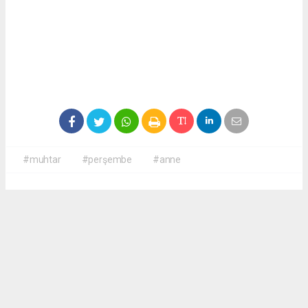
#muhtar
#perşembe
#anne