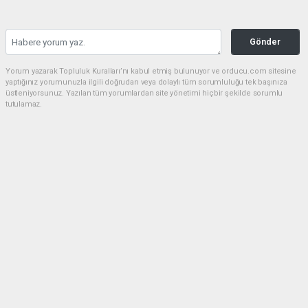
Gönder
Yorum yazarak Topluluk Kuralları’nı kabul etmiş bulunuyor ve orducu.com sitesine
yaptığınız yorumunuzla ilgili doğrudan veya dolaylı tüm sorumluluğu tek başınıza
üstleniyorsunuz. Yazılan tüm yorumlardan site yönetimi hiçbir şekilde sorumlu
tutulamaz.