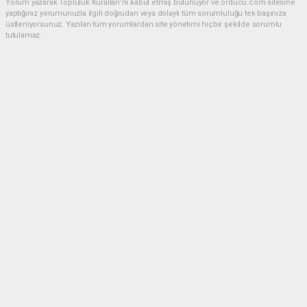
Yorum yazarak Topluluk Kuralları’nı kabul etmiş bulunuyor ve orducu.com sitesine
yaptığınız yorumunuzla ilgili doğrudan veya dolaylı tüm sorumluluğu tek başınıza
üstleniyorsunuz. Yazılan tüm yorumlardan site yönetimi hiçbir şekilde sorumlu
tutulamaz.