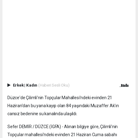
Erkek
|
Kadın
(Haberi Sesli Oku)
Düzce'de Çilimli’nin Topçular Mahallesi’ndeki evinden 21
Haziran'dan bu yana kayıp olan 84 yaşındaki Muzaffer Ak'ın
cansız bedenine su kanalında ulaşıldı.
Sefer DEMİR / DÜZCE (İGFA) - Alınan bilgiye göre, Çilimli’nin
Topçular mahallesi’ndeki evinden 21 Haziran Cuma sabahı