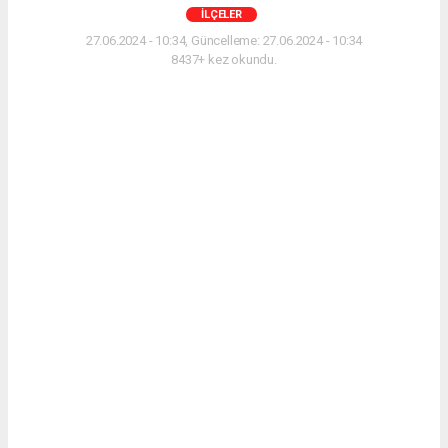
İLÇELER
27.06.2024 - 10:34, Güncelleme: 27.06.2024 - 10:34
8437+ kez okundu.