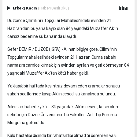
Erkek
|
Kadın
(Haberi Sesli Oku)
Düzce'de Çilimli’nin Topçular Mahallesi’ndeki evinden 21
Haziran'dan bu yana kayıp olan 84 yaşındaki Muzaffer Ak'ın
cansız bedenine su kanalında ulaşıldı.
Sefer DEMİR / DÜZCE (İGFA) - Alınan bilgiye göre, Çilimli’nin
Topçular mahallesi’ndeki evinden 21 Haziran Cuma sabahı
namazını camide kılmak için evinden ayrılan ve geri dönmeyen 84
yaşındaki Muzaffer Ak'tan kötü haber geldi.
Yaklaşık bir haftadır kesintisiz devam eden aramalar sonucu
sabah saatlerinde kayıp Ak'ın cesedi su kanalında bulundu.
Ailesi acı haberle yıkıldı. 84 yaşındaki Ak'ın cesedi, kesin ölüm
sebebi için Düzce Üniversitesi Tıp Fakültesi Adli Tıp Kurumu
Morgu'na götürüldü.
Kalp hastalığı dışında bir rahatsızlığı olmadığı öğrenilen yaşlı