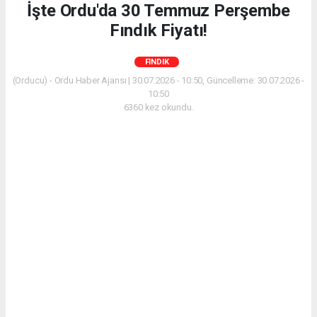
İşte Ordu'da 30 Temmuz Perşembe
Fındık Fiyatı!
FINDIK
(Orducu) - Ordu Haber Ajansı | 30.07.2026 - 10:50, Güncelleme: 30.07.2026 -
10:50
6360 kez okundu.