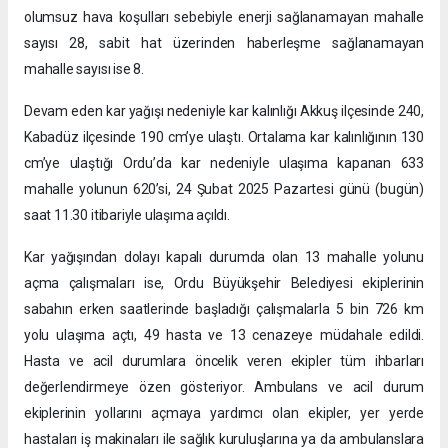
olumsuz hava koşulları sebebiyle enerji sağlanamayan mahalle
sayısı 28, sabit hat üzerinden haberleşme sağlanamayan
mahalle sayısı ise 8.
Devam eden kar yağışı nedeniyle kar kalınlığı Akkuş ilçesinde 240,
Kabadüz ilçesinde 190 cm’ye ulaştı. Ortalama kar kalınlığının 130
cm’ye ulaştığı Ordu’da kar nedeniyle ulaşıma kapanan 633
mahalle yolunun 620’si, 24 Şubat 2025 Pazartesi günü (bugün)
saat 11.30 itibariyle ulaşıma açıldı.
Kar yağışından dolayı kapalı durumda olan 13 mahalle yolunu
açma çalışmaları ise, Ordu Büyükşehir Belediyesi ekiplerinin
sabahın erken saatlerinde başladığı çalışmalarla 5 bin 726 km
yolu ulaşıma açtı, 49 hasta ve 13 cenazeye müdahale edildi.
Hasta ve acil durumlara öncelik veren ekipler tüm ihbarları
değerlendirmeye özen gösteriyor. Ambulans ve acil durum
ekiplerinin yollarını açmaya yardımcı olan ekipler, yer yerde
hastaları iş makinaları ile sağlık kuruluşlarına ya da ambulanslara