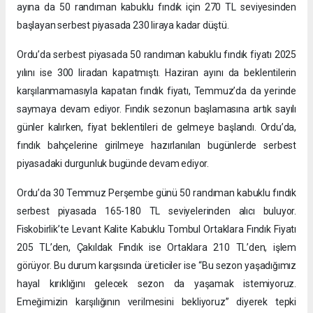
ayına da 50 randıman kabuklu fındık için 270 TL seviyesinden
başlayan serbest piyasada 230 liraya kadar düştü.
Ordu’da serbest piyasada 50 randıman kabuklu fındık fiyatı 2025
yılını ise 300 liradan kapatmıştı. Haziran ayını da beklentilerin
karşılanmamasıyla kapatan fındık fiyatı, Temmuz’da da yerinde
saymaya devam ediyor. Fındık sezonun başlamasına artık sayılı
günler kalırken, fiyat beklentileri de gelmeye başlandı. Ordu’da,
fındık bahçelerine girilmeye hazırlanılan bugünlerde serbest
piyasadaki durgunluk bugünde devam ediyor.
Ordu’da 30 Temmuz Perşembe günü 50 randıman kabuklu fındık
serbest piyasada 165-180 TL seviyelerinden alıcı buluyor.
Fiskobirlik’te Levant Kalite Kabuklu Tombul Ortaklara Fındık Fiyatı
205 TL’den, Çakıldak Fındık ise Ortaklara 210 TL’den, işlem
görüyor. Bu durum karşısında üreticiler ise “Bu sezon yaşadığımız
hayal kırıklığını gelecek sezon da yaşamak istemiyoruz.
Emeğimizin karşılığının verilmesini bekliyoruz” diyerek tepki