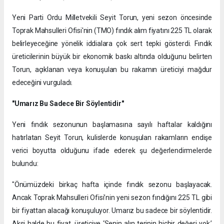
Yeni Parti Ordu Milletvekili Seyit Torun, yeni sezon öncesinde
Toprak Mahsulleri Ofisi'nin (TMO) fındık alım fiyatını 225 TL olarak
belirleyeceğine yönelik iddialara çok sert tepki gösterdi. Fındık
üreticilerinin büyük bir ekonomik baskı altında olduğunu belirten
Torun, açıklanan veya konuşulan bu rakamın üreticiyi mağdur
edeceğini vurguladı.
"Umarız Bu Sadece Bir Söylentidir"
​Yeni fındık sezonunun başlamasına sayılı haftalar kaldığını
hatırlatan Seyit Torun, kulislerde konuşulan rakamların endişe
verici boyutta olduğunu ifade ederek şu değerlendirmelerde
bulundu:
​"Önümüzdeki birkaç hafta içinde fındık sezonu başlayacak.
Ancak Toprak Mahsulleri Ofisi’nin yeni sezon fındığını 225 TL gibi
bir fiyattan alacağı konuşuluyor. Umarız bu sadece bir söylentidir.
Aksi halde bu fiyat, üreticiye ‘Senin alın terinin hiçbir değeri yok.’