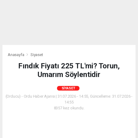
Anasayfa
Siyaset
Fındık Fiyatı 225 TL'mi? Torun,
Umarım Söylentidir
SIYASET
(Orducu) - Ordu Haber Ajansı | 31.07.2026 - 14:55, Güncelleme: 31.07.2026 -
14:55
8357 kez okundu.