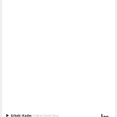
Erkek
|
Kadın
(Haberi Sesli Oku)