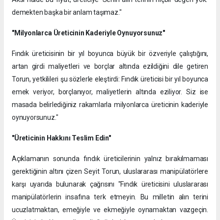
demekten başka bir anlam taşımaz."
"Milyonlarca Üreticinin Kaderiyle Oynuyorsunuz"
Fındık üreticisinin bir yıl boyunca büyük bir özveriyle çalıştığını,
artan girdi maliyetleri ve borçlar altında ezildiğini dile getiren
Torun, yetkilileri şu sözlerle eleştirdi: Fındık üreticisi bir yıl boyunca
emek veriyor, borçlanıyor, maliyetlerin altında eziliyor. Siz ise
masada belirlediğiniz rakamlarla milyonlarca üreticinin kaderiyle
oynuyorsunuz."
"Üreticinin Hakkını Teslim Edin"
Açıklamanın sonunda fındık üreticilerinin yalnız bırakılmaması
gerektiğinin altını çizen Seyit Torun, uluslararası manipülatörlere
karşı uyarıda bulunarak çağrısını ​"Fındık üreticisini uluslararası
manipülatörlerin insafına terk etmeyin. Bu milletin alın terini
ucuzlatmaktan, emeğiyle ve ekmeğiyle oynamaktan vazgeçin.