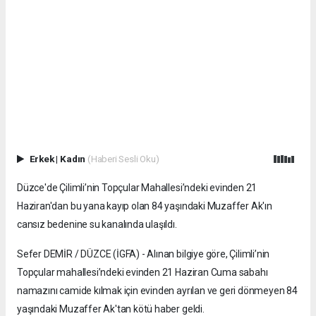
Erkek
|
Kadın
(Haberi Sesli Oku)
Düzce'de Çilimli’nin Topçular Mahallesi’ndeki evinden 21
Haziran'dan bu yana kayıp olan 84 yaşındaki Muzaffer Ak'ın
cansız bedenine su kanalında ulaşıldı.
Sefer DEMİR / DÜZCE (İGFA) - Alınan bilgiye göre, Çilimli’nin
Topçular mahallesi’ndeki evinden 21 Haziran Cuma sabahı
namazını camide kılmak için evinden ayrılan ve geri dönmeyen 84
yaşındaki Muzaffer Ak'tan kötü haber geldi.