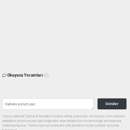
Okuyucu Yorumları
(0)
Gönder
Yorum yazarak Topluluk Kuralları’nı kabul etmiş bulunuyor ve orducu.com sitesine
yaptığınız yorumunuzla ilgili doğrudan veya dolaylı tüm sorumluluğu tek başınıza
üstleniyorsunuz. Yazılan tüm yorumlardan site yönetimi hiçbir şekilde sorumlu