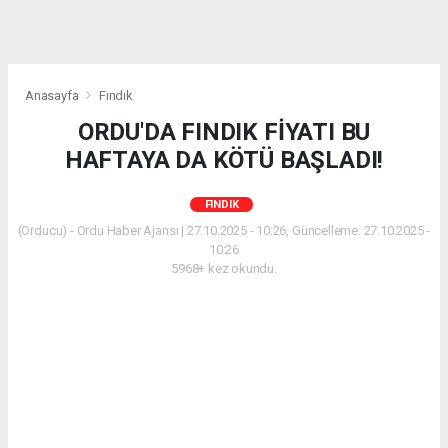
Anasayfa
Fındık
ORDU'DA FINDIK FİYATI BU
HAFTAYA DA KÖTÜ BAŞLADI!
FINDIK
(Orducu) - Ordu Haber Ajansı | 27.10.2025 - 10:26, Güncelleme: 27.10.2025 -
10:26
5968+ kez okundu.