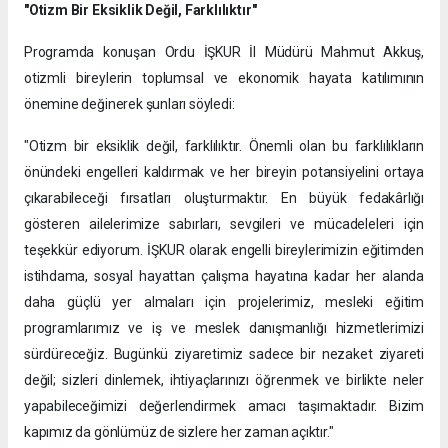
"Otizm Bir Eksiklik Değil, Farklılıktır"
Programda konuşan Ordu İŞKUR İl Müdürü Mahmut Akkuş,
otizmli bireylerin toplumsal ve ekonomik hayata katılımının
önemine değinerek şunları söyledi:
"Otizm bir eksiklik değil, farklılıktır. Önemli olan bu farklılıkların
önündeki engelleri kaldırmak ve her bireyin potansiyelini ortaya
çıkarabileceği fırsatları oluşturmaktır. En büyük fedakârlığı
gösteren ailelerimize sabırları, sevgileri ve mücadeleleri için
teşekkür ediyorum. İŞKUR olarak engelli bireylerimizin eğitimden
istihdama, sosyal hayattan çalışma hayatına kadar her alanda
daha güçlü yer almaları için projelerimiz, mesleki eğitim
programlarımız ve iş ve meslek danışmanlığı hizmetlerimizi
sürdüreceğiz. Bugünkü ziyaretimiz sadece bir nezaket ziyareti
değil; sizleri dinlemek, ihtiyaçlarınızı öğrenmek ve birlikte neler
yapabileceğimizi değerlendirmek amacı taşımaktadır. Bizim
kapımız da gönlümüz de sizlere her zaman açıktır."