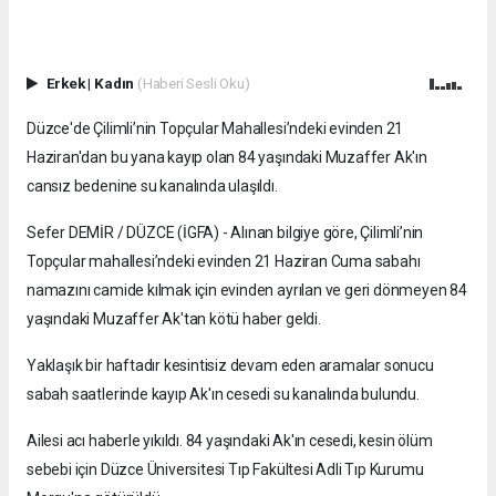
Erkek
|
Kadın
(Haberi Sesli Oku)
Düzce'de Çilimli’nin Topçular Mahallesi’ndeki evinden 21
Haziran'dan bu yana kayıp olan 84 yaşındaki Muzaffer Ak'ın
cansız bedenine su kanalında ulaşıldı.
Sefer DEMİR / DÜZCE (İGFA) - Alınan bilgiye göre, Çilimli’nin
Topçular mahallesi’ndeki evinden 21 Haziran Cuma sabahı
namazını camide kılmak için evinden ayrılan ve geri dönmeyen 84
yaşındaki Muzaffer Ak'tan kötü haber geldi.
Yaklaşık bir haftadır kesintisiz devam eden aramalar sonucu
sabah saatlerinde kayıp Ak'ın cesedi su kanalında bulundu.
Ailesi acı haberle yıkıldı. 84 yaşındaki Ak'ın cesedi, kesin ölüm
sebebi için Düzce Üniversitesi Tıp Fakültesi Adli Tıp Kurumu