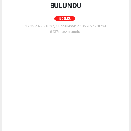
BULUNDU
İLÇELER
27.06.2024 - 10:34, Güncelleme: 27.06.2024 - 10:34
8437+ kez okundu.