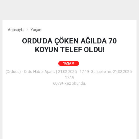
Anasayfa
Yaşam
ORDU'DA ÇÖKEN AĞILDA 70
KOYUN TELEF OLDU!
YAŞAM
(Orducu) - Ordu Haber Ajansı | 21.02.2025 - 17:19, Güncelleme: 21.02.2025 -
17:19
6073+ kez okundu.