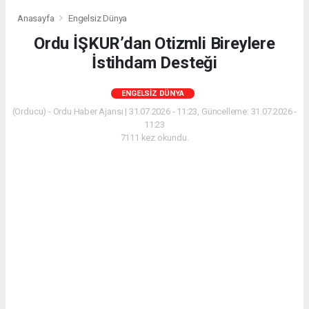
Anasayfa
Engelsiz Dünya
Ordu İŞKUR’dan Otizmli Bireylere
İstihdam Desteği
ENGELSIZ DÜNYA
(Orducu) - Ordu Haber Ajansı | 31.07.2026 - 11:23, Güncelleme: 31.07.2026 -
11:23
7111 kez okundu.