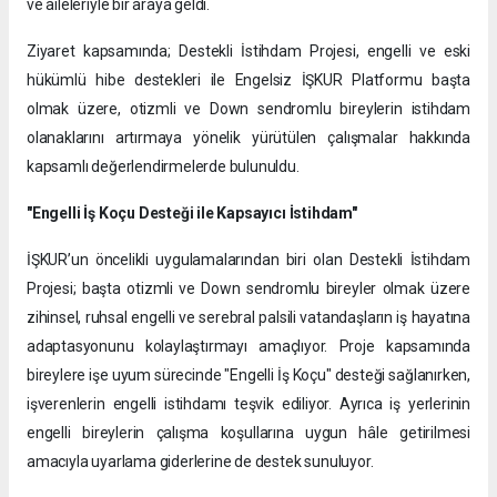
ve aileleriyle bir araya geldi.
Ziyaret kapsamında; Destekli İstihdam Projesi, engelli ve eski
hükümlü hibe destekleri ile Engelsiz İŞKUR Platformu başta
olmak üzere, otizmli ve Down sendromlu bireylerin istihdam
olanaklarını artırmaya yönelik yürütülen çalışmalar hakkında
kapsamlı değerlendirmelerde bulunuldu.
"Engelli İş Koçu Desteği ile Kapsayıcı İstihdam"
İŞKUR’un öncelikli uygulamalarından biri olan Destekli İstihdam
Projesi; başta otizmli ve Down sendromlu bireyler olmak üzere
zihinsel, ruhsal engelli ve serebral palsili vatandaşların iş hayatına
adaptasyonunu kolaylaştırmayı amaçlıyor. Proje kapsamında
bireylere işe uyum sürecinde "Engelli İş Koçu" desteği sağlanırken,
işverenlerin engelli istihdamı teşvik ediliyor. Ayrıca iş yerlerinin
engelli bireylerin çalışma koşullarına uygun hâle getirilmesi
amacıyla uyarlama giderlerine de destek sunuluyor.