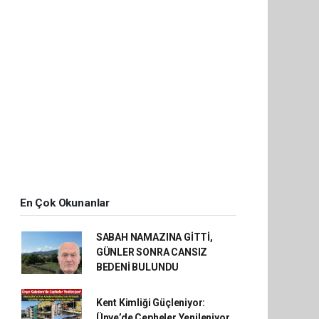
En Çok Okunanlar
SABAH NAMAZINA GİTTİ,
GÜNLER SONRA CANSIZ
BEDENİ BULUNDU
Kent Kimliği Güçleniyor:
Ünye’de Cepheler Yenileniyor