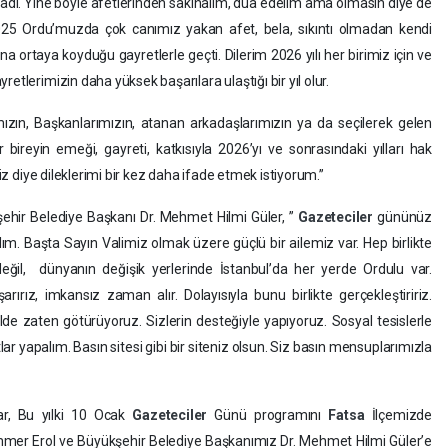
adı. Yine böyle afetlerinden sakınalım, dua edelim ama olmasın diye de
2025 Ordu’muzda çok canımız yakan afet, bela, sıkıntı olmadan kendi
na ortaya koyduğu gayretlerle geçti. Dilerim 2026 yılı her birimiz için ve
etlerimizin daha yüksek başarılara ulaştığı bir yıl olur.
ın, Başkanlarımızın, atanan arkadaşlarımızın ya da seçilerek gelen
 bireyin emeği, gayreti, katkısıyla 2026’yı ve sonrasındaki yılları hak
riz diye dileklerimi bir kez daha ifade etmek istiyorum.”
ehir Belediye Başkanı Dr. Mehmet Hilmi Güler, ”
Gazeteciler
gününüz
lım. Başta Sayın Valimiz olmak üzere güçlü bir ailemiz var. Hep birlikte
ğil, dünyanın değişik yerlerinde İstanbul’da her yerde Ordulu var.
arırız, imkansız zaman alır. Dolayısıyla bunu birlikte gerçekleştiririz.
lde zaten götürüyoruz. Sizlerin desteğiyle yapıyoruz. Sosyal tesislerle
tlar yapalım. Basın sitesi gibi bir siteniz olsun. Siz basın mensuplarımızla
ar, Bu yılki 10 Ocak
Gazeteciler
Günü programını
Fatsa
İlçemizde
mer Erol ve Büyükşehir Belediye Başkanımız Dr. Mehmet Hilmi Güler’e