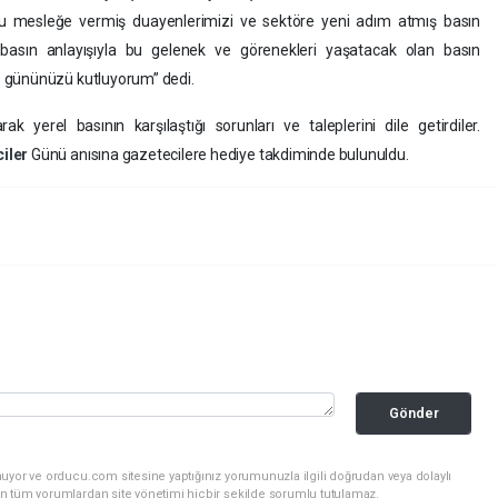
 mesleğe vermiş duayenlerimizi ve sektöre yeni adım atmış basın
z basın anlayışıyla bu gelenek ve görenekleri yaşatacak olan basın
r
gününüzü kutluyorum” dedi.
rak yerel basının karşılaştığı sorunları ve taleplerini dile getirdiler.
iler
Günü anısına gazetecilere hediye takdiminde bulunuldu.
Gönder
uyor ve orducu.com sitesine yaptığınız yorumunuzla ilgili doğrudan veya dolaylı
n tüm yorumlardan site yönetimi hiçbir şekilde sorumlu tutulamaz.