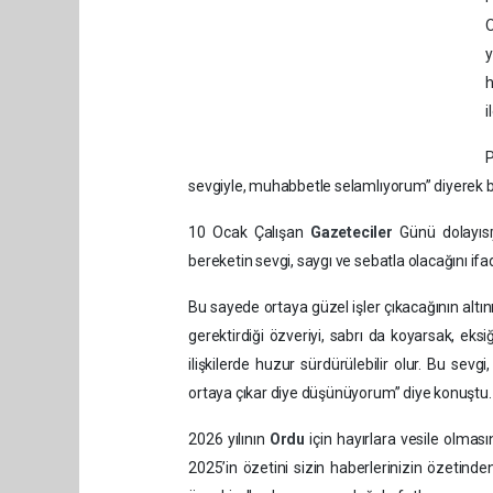
O
h
i
P
sevgiyle, muhabbetle selamlıyorum” diyerek b
10 Ocak Çalışan
Gazeteciler
Günü dolayıs
bereketin sevgi, saygı ve sebatla olacağını ifad
Bu sayede ortaya güzel işler çıkacağının altın
gerektirdiği özveriyi, sabrı da koyarsak, ek
ilişkilerde huzur sürdürülebilir olur. Bu sevgi
ortaya çıkar diye düşünüyorum” diye konuştu.
2026 yılının
Ordu
için hayırlara vesile olma
2025’in özetini sizin haberlerinizin özetinde