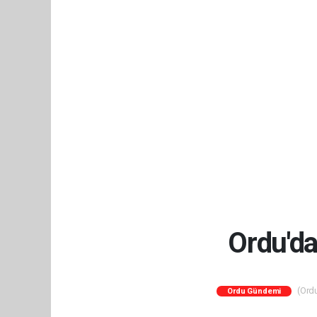
Ordu'da
(Ordu
Ordu Gündemi