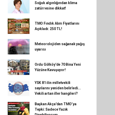
Soğuk algınlığından klima
zatürresine dikkat!
TMO Fındık Alım Fiyatlarını
Açıkladı: 250 TL!
Meteorolojiden sağanak yağış
uyarısı
Ordu Gölköy’de 70 Bina Yeni
Yüzüne Kavuşuyor!
YSK 81 ilin milletvekili
sayılarını yeniden belirledi...
Vekili artan iller hangileri?
Başkan Akça'dan TMO’ya
Tepki: Sadece Yazık
Diyebiliyorum