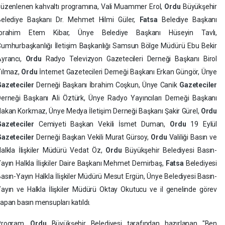
üzenlenen kahvaltı programına, Vali Muammer Erol,
Ordu
Büyükşehir
Belediye Başkanı Dr. Mehmet Hilmi Güler,
Fatsa
Belediye Başkanı
İbrahim Etem Kibar, Ünye Belediye Başkanı Hüseyin Tavlı,
umhurbaşkanlığı İletişim Başkanlığı Samsun Bölge Müdürü Ebu Bekir
Ayrancı,
Ordu
Radyo Televizyon Gazetecileri Derneği Başkanı Birol
Yılmaz,
Ordu
İnternet Gazetecileri Derneği Başkanı Erkan Güngör, Ünye
Gazeteciler
Derneği Başkanı İbrahim Coşkun, Ünye Canik
Gazeteciler
erneği Başkanı Ali Öztürk, Ünye Radyo Yayıncıları Derneği Başkanı
akan Korkmaz, Ünye Medya İletişim Derneği Başkanı Şakir Gürel,
Ordu
Gazeteciler
Cemiyeti Başkan Vekili İsmet Duman,
Ordu
19 Eylül
Gazeteciler
Derneği Başkan Vekili Murat Gürsoy,
Ordu
Valiliği Basın ve
alkla İlişkiler Müdürü Vedat Öz,
Ordu
Büyükşehir Belediyesi Basın-
ayın Halkla İlişkiler Daire Başkanı Mehmet Demirbaş,
Fatsa
Belediyesi
asın-Yayın Halkla İlişkiler Müdürü Mesut Ergün, Ünye Belediyesi Basın-
ayın ve Halkla İlişkiler Müdürü Oktay Okutucu ve il genelinde görev
apan basın mensupları katıldı.
Program,
Ordu
Büyükşehir Belediyesi tarafından hazırlanan "Ben