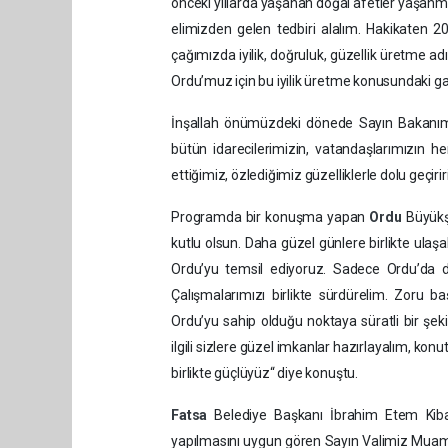
önceki yıllarda yaşanan doğal afetler yaşanm
elimizden gelen tedbiri alalım. Hakikaten 
çağımızda iyilik, doğruluk, güzellik üretme adı
Ordu’muz için bu iyilik üretme konusundaki gayr
İnşallah önümüzdeki dönede Sayın Bakanımız
bütün idarecilerimizin, vatandaşlarımızın her
ettiğimiz, özlediğimiz güzelliklerle dolu geçiri
Programda bir konuşma yapan
Ordu
Büyükş
kutlu olsun. Daha güzel günlere birlikte ulaşa
Ordu’yu temsil ediyoruz. Sadece Ordu’da de
Çalışmalarımızı birlikte sürdürelim. Zoru baş
Ordu’yu sahip olduğu noktaya süratli bir şeki
ilgili sizlere güzel imkanlar hazırlayalım, konu
birlikte güçlüyüz“ diye konuştu.
Fatsa
Belediye Başkanı İbrahim Etem Kib
yapılmasını uygun gören Sayın Valimiz Muam