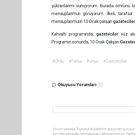
şükranlarımı sunuyorum. Burada ömrünü bu
mensuplarımızı görüyorum. İlkeli, tarafsı
mensuplarımızın 10 Ocak çalışan
gazetecile
Kahvaltı programında,
gazeteciler
söz ala
Programın sonunda, 10 Ocak Çalışan
Gazetec
#Ordu
#Fatsa
#ünye
#Gazeteciler
Okuyucu Yorumları
(0)
Yorum yazarak Topluluk Kuralları’nı kabul etmiş bulun
tüm sorumluluğu tek başınıza üstleniyorsunuz. Yazıla