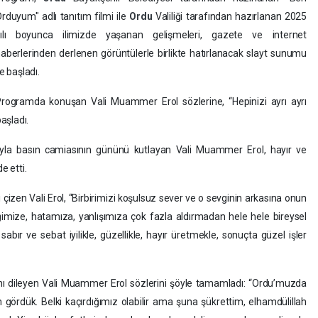
rduyum" adlı tanıtım filmi ile
Ordu
Valiliği tarafından hazırlanan 2025
yılı boyunca ilimizde yaşanan gelişmeleri, gazete ve internet
aberlerinden derlenen görüntülerle birlikte hatırlanacak slayt sunumu
le başladı.
rogramda konuşan Vali Muammer Erol sözlerine, “Hepinizi ayrı ayrı
aşladı.
ıyla basın camiasının gününü kutlayan Vali Muammer Erol, hayır ve
e etti.
ı çizen Vali Erol, “Birbirimizi koşulsuz sever ve o sevginin arkasına onun
siğimize, hatamıza, yanlışımıza çok fazla aldırmadan hele hele bireysel
, sabır ve sebat iyilikle, güzellikle, hayır üretmekle, sonuçta güzel işler
sını dileyen Vali Muammer Erol sözlerini şöyle tamamladı: “Ordu’muzda
n gördük. Belki kaçırdığımız olabilir ama şuna şükrettim, elhamdülillah