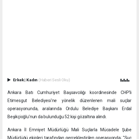
Erkek
|
Kadın
(Haberi Sesli Oku)
Ankara Batı Cumhuriyet Başsavcılığı koordinesinde CHP’li
Etimesgut Belediyesi'ne yönelik düzenlenen mali suçlar
operasyonunda, aralarında Ordulu Belediye Başkanı Erdal
Beşikçioğlu'nun da bulunduğu 52 kişi gözaltına alındı.
​Ankara İl Emniyet Müdürlüğü Mali Suçlarla Mücadele Şube
Müdürlüğü ekipleri tarafından gerçekleştirilen operasyonda; "Suç