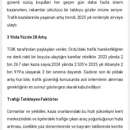
güvenli sürüş koşulları her geçen gün daha fazla önem
kazanırken, rakamlar ürkütücü bir tabloyu gözler önüne seriyor.
Trafik kazalarında yaşanan artış trendi, 2025 yılı verileriyle zirveye
ulaştı.
3 Yılda Yüzde 28 Artış
​TÜİK tarafından paylaşılan veriler, Ordu’daki trafik hareketliliğinin
ne denli riskli bir boyuta ulaştığını kanıtlar nitelikte. 2023 yılında 2
bin 267 olan kaza sayısı,2024 yılında 2.535'e 2025 yılı itibarıyla 2
bin 919’a ulaşarak 3 bin sınırına dayandı. Sadece son iki yıldaki
artış hızı bile, trafik güvenliği konusunda acil önlemlerin alınması
gerektiğinin en somut göstergesi olarak kabul ediliyor.
Trafiği Tetikleyen Faktörler
Uzmanlar ve yetkililer, kaza oranlarındaki bu hızlı yükselişini kent
merkezindeki ve ilçelerdeki trafiğe çıkan araç yoğunluğunun hızla
artması, özellikle yaz dönemlerinde ve bayram tatillerinde kentte