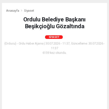
Anasayfa
Siyaset
Ordulu Belediye Başkanı
Beşikçioğlu Gözaltında
SIYASET
(Orducu) - Ordu Haber Ajansı | 30.07.2026 - 11:37, Güncelleme: 30.07.2026 -
11:37
6159 kez okundu.