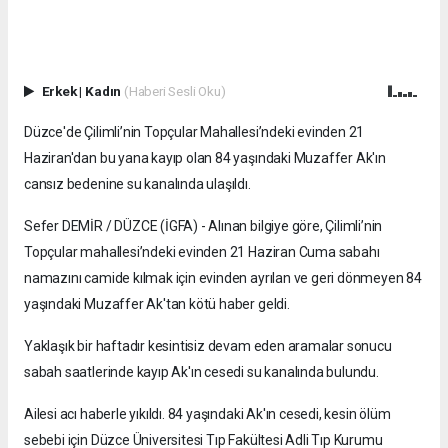
Erkek
|
Kadın
(Haberi Sesli Oku)
Düzce'de Çilimli’nin Topçular Mahallesi’ndeki evinden 21
Haziran'dan bu yana kayıp olan 84 yaşındaki Muzaffer Ak'ın
cansız bedenine su kanalında ulaşıldı.
Sefer DEMİR / DÜZCE (İGFA) - Alınan bilgiye göre, Çilimli’nin
Topçular mahallesi’ndeki evinden 21 Haziran Cuma sabahı
namazını camide kılmak için evinden ayrılan ve geri dönmeyen 84
yaşındaki Muzaffer Ak'tan kötü haber geldi.
Yaklaşık bir haftadır kesintisiz devam eden aramalar sonucu
sabah saatlerinde kayıp Ak'ın cesedi su kanalında bulundu.
Ailesi acı haberle yıkıldı. 84 yaşındaki Ak'ın cesedi, kesin ölüm
sebebi için Düzce Üniversitesi Tıp Fakültesi Adli Tıp Kurumu