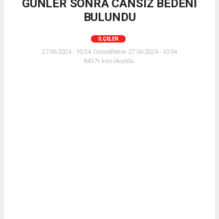
GÜNLER SONRA CANSIZ BEDENİ
BULUNDU
İLÇELER
27.06.2024 - 10:34, Güncelleme: 27.06.2024 - 10:34
8437+ kez okundu.