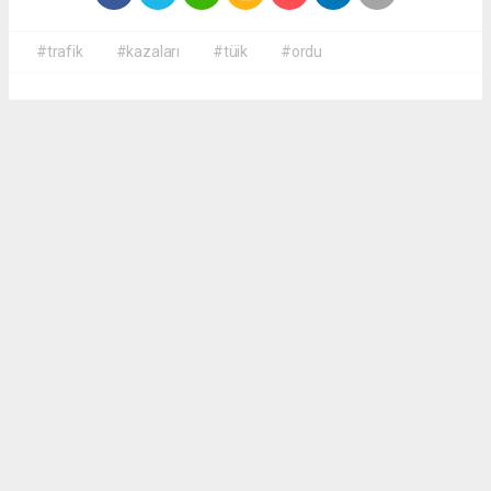
#trafik
#kazaları
#tüik
#ordu