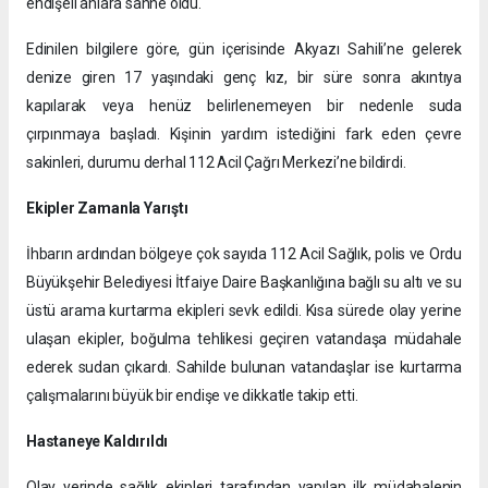
endişeli anlara sahne oldu.
Edinilen bilgilere göre, gün içerisinde Akyazı Sahili’ne gelerek
denize giren 17 yaşındaki genç kız, bir süre sonra akıntıya
kapılarak veya henüz belirlenemeyen bir nedenle suda
çırpınmaya başladı. Kişinin yardım istediğini fark eden çevre
sakinleri, durumu derhal 112 Acil Çağrı Merkezi’ne bildirdi.
Ekipler Zamanla Yarıştı
İhbarın ardından bölgeye çok sayıda 112 Acil Sağlık, polis ve Ordu
Büyükşehir Belediyesi İtfaiye Daire Başkanlığına bağlı su altı ve su
üstü arama kurtarma ekipleri sevk edildi. Kısa sürede olay yerine
ulaşan ekipler, boğulma tehlikesi geçiren vatandaşa müdahale
ederek sudan çıkardı. Sahilde bulunan vatandaşlar ise kurtarma
çalışmalarını büyük bir endişe ve dikkatle takip etti.
Hastaneye Kaldırıldı
Olay yerinde sağlık ekipleri tarafından yapılan ilk müdahalenin