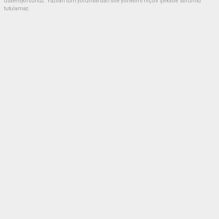
üstleniyorsunuz. Yazılan tüm yorumlardan site yönetimi hiçbir şekilde sorumlu
tutulamaz.