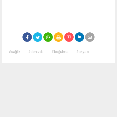
#sağlık
#denizde
#boğulma
#akyazı