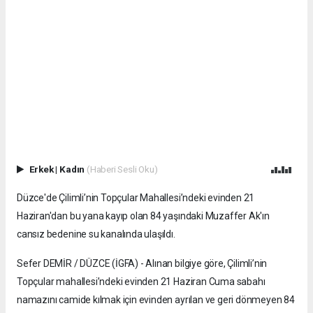
Erkek
|
Kadın
(Haberi Sesli Oku)
Düzce'de Çilimli’nin Topçular Mahallesi’ndeki evinden 21
Haziran'dan bu yana kayıp olan 84 yaşındaki Muzaffer Ak'ın
cansız bedenine su kanalında ulaşıldı.
Sefer DEMİR / DÜZCE (İGFA) - Alınan bilgiye göre, Çilimli’nin
Topçular mahallesi’ndeki evinden 21 Haziran Cuma sabahı
namazını camide kılmak için evinden ayrılan ve geri dönmeyen 84