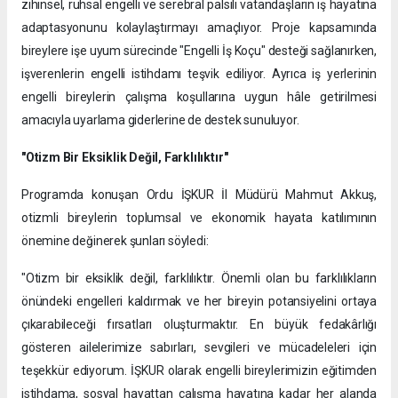
zihinsel, ruhsal engelli ve serebral palsili vatandaşların iş hayatına
adaptasyonunu kolaylaştırmayı amaçlıyor. Proje kapsamında
bireylere işe uyum sürecinde "Engelli İş Koçu" desteği sağlanırken,
işverenlerin engelli istihdamı teşvik ediliyor. Ayrıca iş yerlerinin
engelli bireylerin çalışma koşullarına uygun hâle getirilmesi
amacıyla uyarlama giderlerine de destek sunuluyor.
"Otizm Bir Eksiklik Değil, Farklılıktır"
Programda konuşan Ordu İŞKUR İl Müdürü Mahmut Akkuş,
otizmli bireylerin toplumsal ve ekonomik hayata katılımının
önemine değinerek şunları söyledi:
"Otizm bir eksiklik değil, farklılıktır. Önemli olan bu farklılıkların
önündeki engelleri kaldırmak ve her bireyin potansiyelini ortaya
çıkarabileceği fırsatları oluşturmaktır. En büyük fedakârlığı
gösteren ailelerimize sabırları, sevgileri ve mücadeleleri için
teşekkür ediyorum. İŞKUR olarak engelli bireylerimizin eğitimden
istihdama, sosyal hayattan çalışma hayatına kadar her alanda