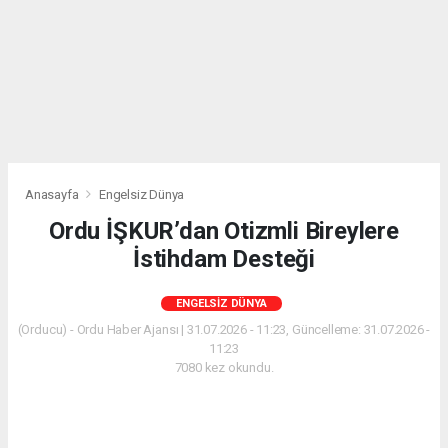
Anasayfa
Engelsiz Dünya
Ordu İŞKUR’dan Otizmli Bireylere
İstihdam Desteği
ENGELSIZ DÜNYA
(Orducu) - Ordu Haber Ajansı | 31.07.2026 - 11:23, Güncelleme: 31.07.2026 -
11:23
7080 kez okundu.