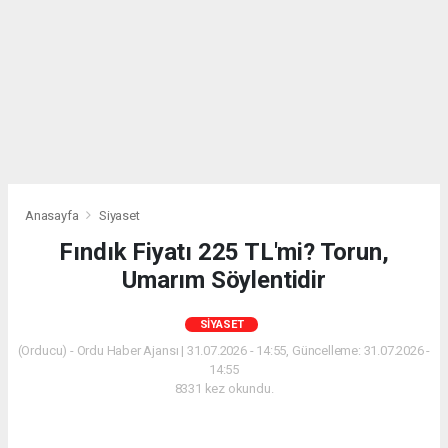
Anasayfa
Siyaset
Fındık Fiyatı 225 TL'mi? Torun,
Umarım Söylentidir
SIYASET
(Orducu) - Ordu Haber Ajansı | 31.07.2026 - 14:55, Güncelleme: 31.07.2026 -
14:55
8331 kez okundu.