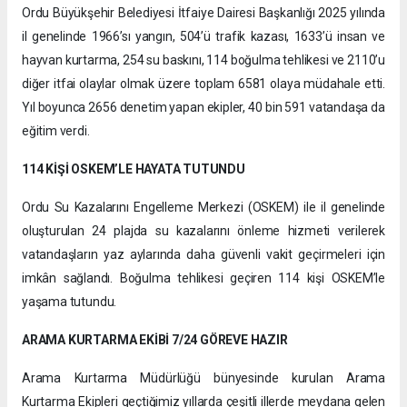
Ordu Büyükşehir Belediyesi İtfaiye Dairesi Başkanlığı 2025 yılında
il genelinde 1966’sı yangın, 504’ü trafik kazası, 1633’ü insan ve
hayvan kurtarma, 254 su baskını, 114 boğulma tehlikesi ve 2110’u
diğer itfai olaylar olmak üzere toplam 6581 olaya müdahale etti.
Yıl boyunca 2656 denetim yapan ekipler, 40 bin 591 vatandaşa da
eğitim verdi.
114 KİŞİ OSKEM’LE HAYATA TUTUNDU
Ordu Su Kazalarını Engelleme Merkezi (OSKEM) ile il genelinde
oluşturulan 24 plajda su kazalarını önleme hizmeti verilerek
vatandaşların yaz aylarında daha güvenli vakit geçirmeleri için
imkân sağlandı. Boğulma tehlikesi geçiren 114 kişi OSKEM’le
yaşama tutundu.
ARAMA KURTARMA EKİBİ 7/24 GÖREVE HAZIR
Arama Kurtarma Müdürlüğü bünyesinde kurulan Arama
Kurtarma Ekipleri geçtiğimiz yıllarda çeşitli illerde meydana gelen