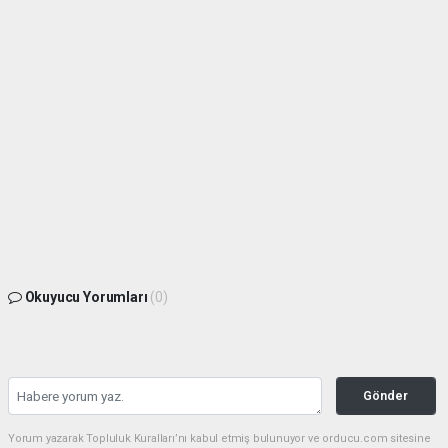
Okuyucu Yorumları
(0)
Gönder
Yorum yazarak Topluluk Kuralları’nı kabul etmiş bulunuyor ve orducu.com sitesine