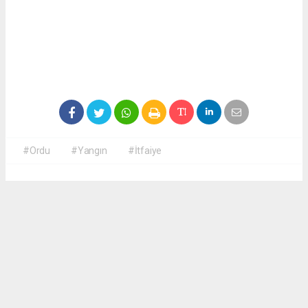
#Ordu
#Yangın
#İtfaiye