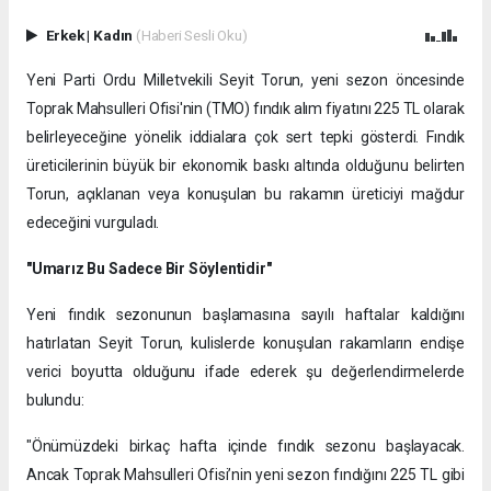
Erkek
|
Kadın
(Haberi Sesli Oku)
Yeni Parti Ordu Milletvekili Seyit Torun, yeni sezon öncesinde
Toprak Mahsulleri Ofisi'nin (TMO) fındık alım fiyatını 225 TL olarak
belirleyeceğine yönelik iddialara çok sert tepki gösterdi. Fındık
üreticilerinin büyük bir ekonomik baskı altında olduğunu belirten
Torun, açıklanan veya konuşulan bu rakamın üreticiyi mağdur
edeceğini vurguladı.
"Umarız Bu Sadece Bir Söylentidir"
​Yeni fındık sezonunun başlamasına sayılı haftalar kaldığını
hatırlatan Seyit Torun, kulislerde konuşulan rakamların endişe
verici boyutta olduğunu ifade ederek şu değerlendirmelerde
bulundu:
​"Önümüzdeki birkaç hafta içinde fındık sezonu başlayacak.
Ancak Toprak Mahsulleri Ofisi’nin yeni sezon fındığını 225 TL gibi