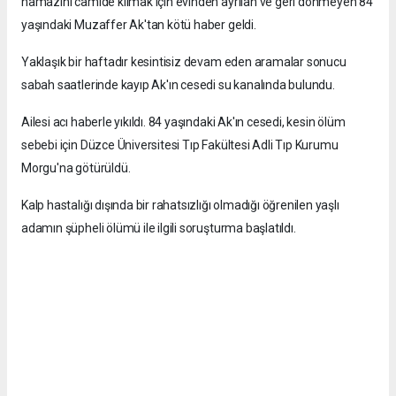
namazını camide kılmak için evinden ayrılan ve geri dönmeyen 84
yaşındaki Muzaffer Ak'tan kötü haber geldi.
Yaklaşık bir haftadır kesintisiz devam eden aramalar sonucu
sabah saatlerinde kayıp Ak'ın cesedi su kanalında bulundu.
Ailesi acı haberle yıkıldı. 84 yaşındaki Ak'ın cesedi, kesin ölüm
sebebi için Düzce Üniversitesi Tıp Fakültesi Adli Tıp Kurumu
Morgu'na götürüldü.
Kalp hastalığı dışında bir rahatsızlığı olmadığı öğrenilen yaşlı
adamın şüpheli ölümü ile ilgili soruşturma başlatıldı.