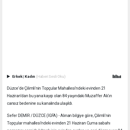
Erkek
|
Kadın
(Haberi Sesli Oku)
Düzce'de Çilimli’nin Topçular Mahallesi’ndeki evinden 21
Haziran'dan bu yana kayıp olan 84 yaşındaki Muzaffer Ak'ın
cansız bedenine su kanalında ulaşıldı.
Sefer DEMİR / DÜZCE (İGFA) - Alınan bilgiye göre, Çilimli’nin
Topçular mahallesi’ndeki evinden 21 Haziran Cuma sabahı