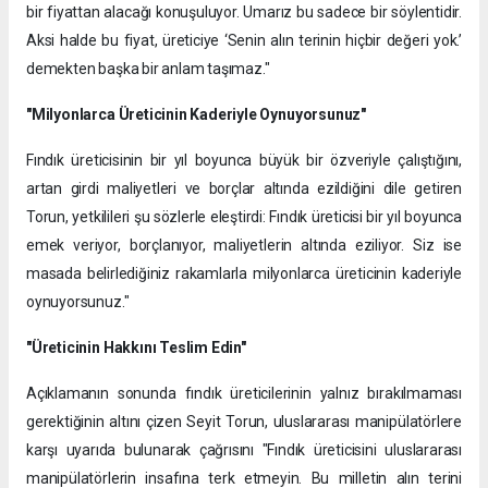
bir fiyattan alacağı konuşuluyor. Umarız bu sadece bir söylentidir.
Aksi halde bu fiyat, üreticiye ‘Senin alın terinin hiçbir değeri yok.’
demekten başka bir anlam taşımaz."
"Milyonlarca Üreticinin Kaderiyle Oynuyorsunuz"
Fındık üreticisinin bir yıl boyunca büyük bir özveriyle çalıştığını,
artan girdi maliyetleri ve borçlar altında ezildiğini dile getiren
Torun, yetkilileri şu sözlerle eleştirdi: Fındık üreticisi bir yıl boyunca
emek veriyor, borçlanıyor, maliyetlerin altında eziliyor. Siz ise
masada belirlediğiniz rakamlarla milyonlarca üreticinin kaderiyle
oynuyorsunuz."
"Üreticinin Hakkını Teslim Edin"
Açıklamanın sonunda fındık üreticilerinin yalnız bırakılmaması
gerektiğinin altını çizen Seyit Torun, uluslararası manipülatörlere
karşı uyarıda bulunarak çağrısını ​"Fındık üreticisini uluslararası
manipülatörlerin insafına terk etmeyin. Bu milletin alın terini