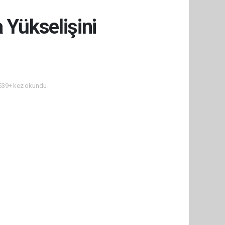
 Yükselişini
39+ kez okundu.