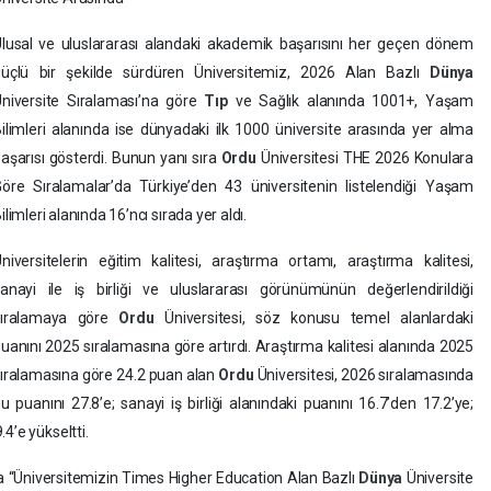
lusal ve uluslararası alandaki akademik başarısını her geçen dönem
güçlü bir şekilde sürdüren Üniversitemiz, 2026 Alan Bazlı
Dünya
niversite Sıralaması’na göre
Tıp
ve Sağlık alanında 1001+, Yaşam
ilimleri alanında ise dünyadaki ilk 1000 üniversite arasında yer alma
aşarısı gösterdi. Bunun yanı sıra
Ordu
Üniversitesi THE 2026 Konulara
öre Sıralamalar’da Türkiye’den 43 üniversitenin listelendiği Yaşam
ilimleri alanında 16’ncı sırada yer aldı.
niversitelerin eğitim kalitesi, araştırma ortamı, araştırma kalitesi,
anayi ile iş birliği ve uluslararası görünümünün değerlendirildiği
sıralamaya göre
Ordu
Üniversitesi, söz konusu temel alanlardaki
uanını 2025 sıralamasına göre artırdı. Araştırma kalitesi alanında 2025
ıralamasına göre 24.2 puan alan
Ordu
Üniversitesi, 2026 sıralamasında
u puanını 27.8’e; sanayi iş birliği alanındaki puanını 16.7’den 17.2’ye;
4’e yükseltti.
a “Üniversitemizin Times Higher Education Alan Bazlı
Dünya
Üniversite