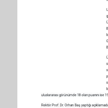
U
Ü
B
b
G
B
Ü
s
p
s
b
uluslararası görünümde 18 olan puanını ise 19.
Rektör Prof. Dr. Orhan Baş yaptığı açıklamad