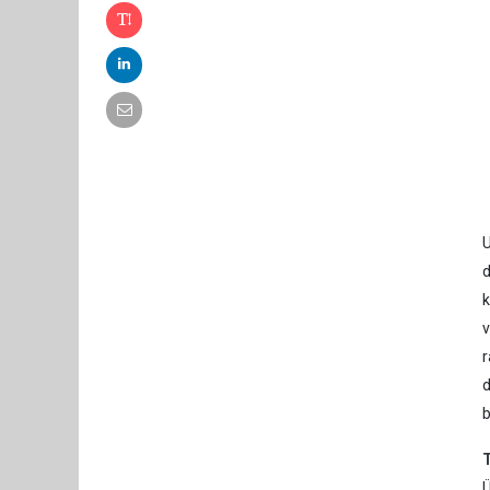
d
k
v
r
d
b
Ü