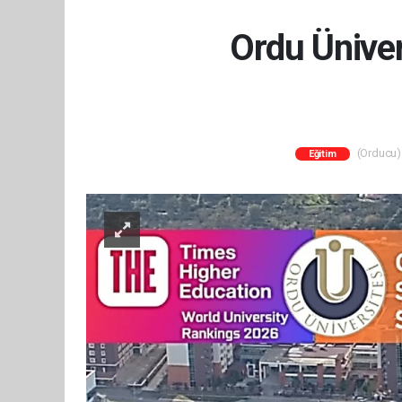
Ordu Üniver
(Orducu) 
Eğitim