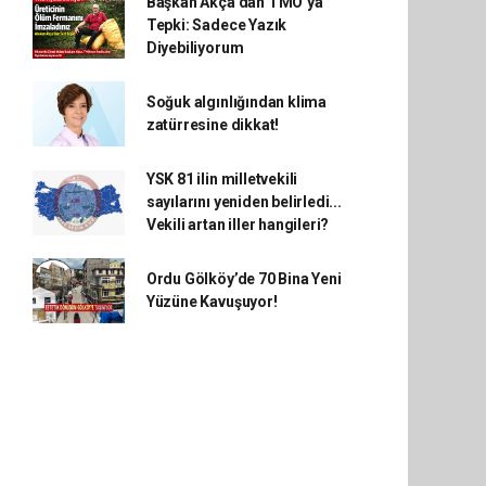
Başkan Akça'dan TMO’ya
Tepki: Sadece Yazık
Diyebiliyorum
Soğuk algınlığından klima
zatürresine dikkat!
YSK 81 ilin milletvekili
sayılarını yeniden belirledi...
Vekili artan iller hangileri?
Ordu Gölköy’de 70 Bina Yeni
Yüzüne Kavuşuyor!