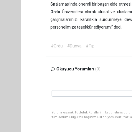
Sıralaması’nda önemli bir başarı elde etmesi 
Ordu
Üniversitesi olarak ulusal ve ulusla
çalışmalarımızı karalılıkla sürdürmeye 
personelimize teşekkür ediyorum.” dedi.
#Ordu
#Dünya
#Tıp
Okuyucu Yorumları
(0)
Yorum yazarak Topluluk Kuralları’nı kabul etmiş bulun
tüm sorumluluğu tek başınıza üstleniyorsunuz. Yazıla