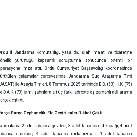
Ordu
İl
Jandarma
Komutanlığı, yasa dışı silah imalatı ve ticaretine
yönelik yürüttüğü kapsamlı soruşturma sonucunda önemli bir
operasyona imza attı.
Ordu
Cumhuriyet Başsavcılığı koordinesinde
yürütülen çalışmalar çerçevesinde
Jandarma
Suç Araştırma Timi
JASAT) ile Asayiş Timleri, 8 Temmuz 2025 tarihinde E.B. (53), H.K. (75)
e D.A.K. (70) isimli şahıslara ait üç farklı adreste eş zamanlı adli arama
erçekleştirdi.
arça Parça Cephanelik: Ele Geçirilenler Dikkat Çekti
ramalarda 2 adet tabanca gövdesi, 3 adet tabanca üst kapağı, 4 adet
tabanca namlusu, 4 adet tabanca mekanizması, 1 adet tabanca