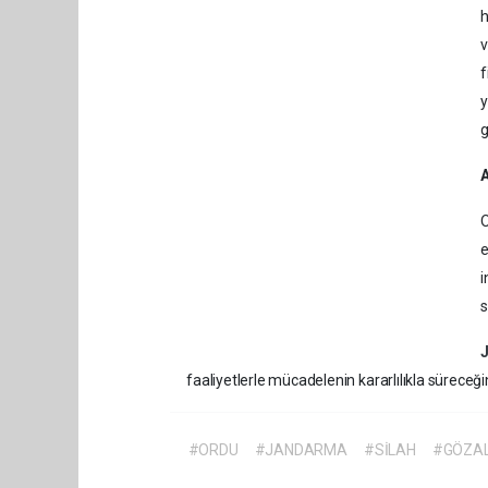
h
v
f
y
g
O
e
i
s
faaliyetlerle mücadelenin kararlılıkla süreceği
#ORDU
#JANDARMA
#SİLAH
#GÖZAL