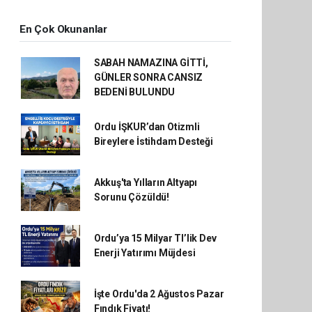
En Çok Okunanlar
SABAH NAMAZINA GİTTİ,
GÜNLER SONRA CANSIZ
BEDENİ BULUNDU
Ordu İŞKUR’dan Otizmli
Bireylere İstihdam Desteği
Akkuş'ta Yılların Altyapı
Sorunu Çözüldü!
Ordu’ya 15 Milyar Tl’lik Dev
Enerji Yatırımı Müjdesi
İşte Ordu'da 2 Ağustos Pazar
Fındık Fiyatı!