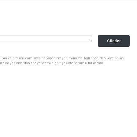
Gönder
uyor ve orducu.com sitesine yaptığınız yorumunuzla ilgili doğrudan veya dolaylı
n tüm yorumlardan site yönetimi hiçbir şekilde sorumlu tutulamaz.