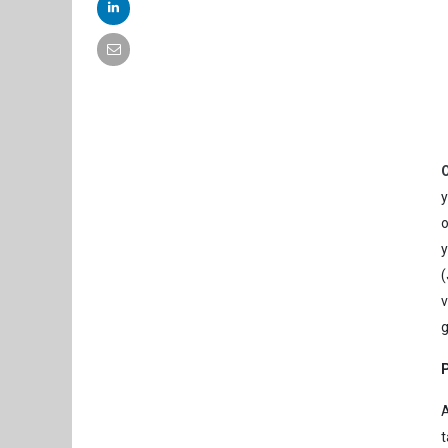
(
v
g
P
A