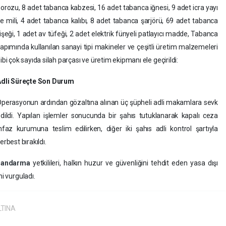
orozu, 8 adet tabanca kabzesi, 16 adet tabanca iğnesi, 9 adet icra yayı
e mili, 4 adet tabanca kalıbı, 8 adet tabanca şarjörü, 69 adet tabanca
işeği, 1 adet av tüfeği, 2 adet elektrik fünyeli patlayıcı madde, Tabanca
apımında kullanılan sanayi tipi makineler ve çeşitli üretim malzemeleri
ibi çok sayıda silah parçası ve üretim ekipmanı ele geçirildi:
Adli Süreçte Son Durum
perasyonun ardından gözaltına alınan üç şüpheli adli makamlara sevk
dildi. Yapılan işlemler sonucunda bir şahıs tutuklanarak kapalı ceza
nfaz kurumuna teslim edilirken, diğer iki şahıs adli kontrol şartıyla
erbest bırakıldı.
Jandarma
yetkilileri, halkın huzur ve güvenliğini tehdit eden yasa dışı
ni vurguladı.
TINA