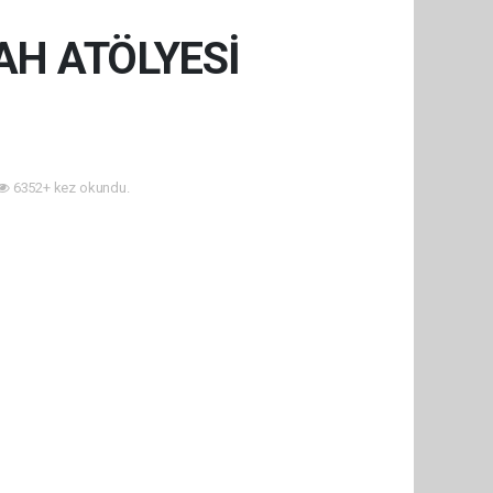
H ATÖLYESİ
6352+ kez okundu.