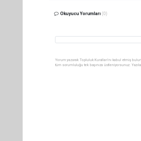
Okuyucu Yorumları
(0)
Yorum yazarak Topluluk Kuralları’nı kabul etmiş bulun
tüm sorumluluğu tek başınıza üstleniyorsunuz. Yazıla