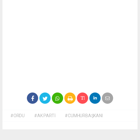
#ORDU
#AK PARTİ
#CUMHURBAŞKANI