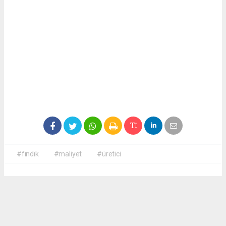
#fındık
#maliyet
#üretici