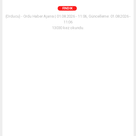
FINDIK
(Orducu) - Ordu Haber Ajansı | 01.08.2026 - 11:06, Güncelleme: 01.08.2026 -
11:06
13030 kez okundu.