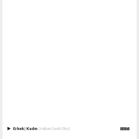
Erkek
|
Kadın
(Haberi Sesli Oku)