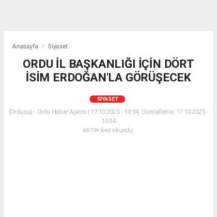
Anasayfa
Siyaset
ORDU İL BAŞKANLIĞI İÇİN DÖRT
İSİM ERDOĞAN'LA GÖRÜŞECEK
SIYASET
(Orducu) - Ordu Haber Ajansı | 17.10.2025 - 10:34, Güncelleme: 17.10.2025 -
10:34
6519+ kez okundu.