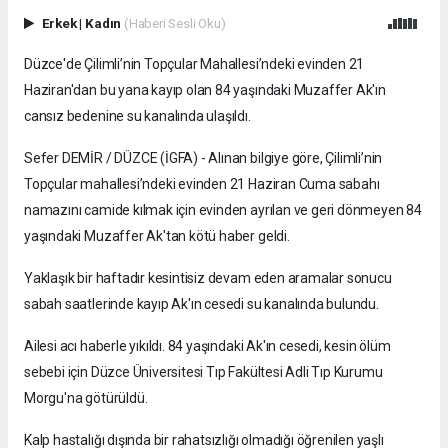
Erkek
|
Kadın
(Haberi Sesli Oku)
Düzce'de Çilimli’nin Topçular Mahallesi’ndeki evinden 21
Haziran'dan bu yana kayıp olan 84 yaşındaki Muzaffer Ak'ın
cansız bedenine su kanalında ulaşıldı.
Sefer DEMİR / DÜZCE (İGFA) - Alınan bilgiye göre, Çilimli’nin
Topçular mahallesi’ndeki evinden 21 Haziran Cuma sabahı
namazını camide kılmak için evinden ayrılan ve geri dönmeyen 84
yaşındaki Muzaffer Ak'tan kötü haber geldi.
Yaklaşık bir haftadır kesintisiz devam eden aramalar sonucu
sabah saatlerinde kayıp Ak'ın cesedi su kanalında bulundu.
Ailesi acı haberle yıkıldı. 84 yaşındaki Ak'ın cesedi, kesin ölüm
sebebi için Düzce Üniversitesi Tıp Fakültesi Adli Tıp Kurumu
Morgu'na götürüldü.
Kalp hastalığı dışında bir rahatsızlığı olmadığı öğrenilen yaşlı