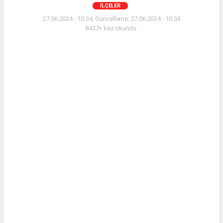
İLÇELER
27.06.2024 - 10:34, Güncelleme: 27.06.2024 - 10:34
8437+ kez okundu.