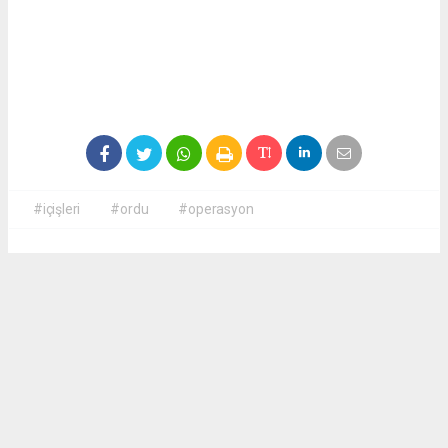
#içişleri
#ordu
#operasyon