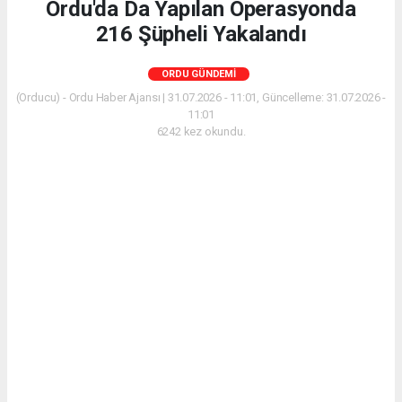
Ordu'da Da Yapılan Operasyonda
216 Şüpheli Yakalandı
ORDU GÜNDEMI
(Orducu) - Ordu Haber Ajansı | 31.07.2026 - 11:01, Güncelleme: 31.07.2026 -
11:01
6242 kez okundu.