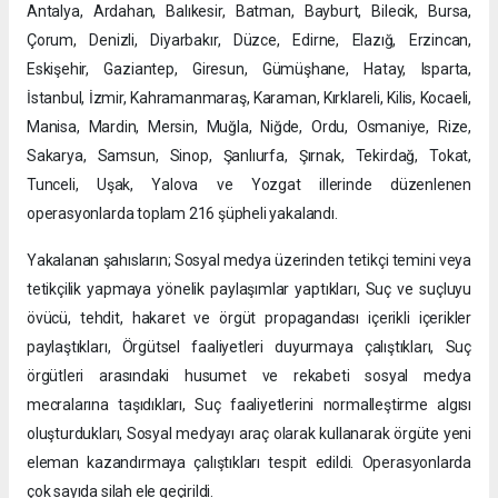
Antalya, Ardahan, Balıkesir, Batman, Bayburt, Bilecik, Bursa,
Çorum, Denizli, Diyarbakır, Düzce, Edirne, Elazığ, Erzincan,
Eskişehir, Gaziantep, Giresun, Gümüşhane, Hatay, Isparta,
İstanbul, İzmir, Kahramanmaraş, Karaman, Kırklareli, Kilis, Kocaeli,
Manisa, Mardin, Mersin, Muğla, Niğde, Ordu, Osmaniye, Rize,
Sakarya, Samsun, Sinop, Şanlıurfa, Şırnak, Tekirdağ, Tokat,
Tunceli, Uşak, Yalova ve Yozgat illerinde düzenlenen
operasyonlarda toplam 216 şüpheli yakalandı.
Yakalanan şahısların; Sosyal medya üzerinden tetikçi temini veya
tetikçilik yapmaya yönelik paylaşımlar yaptıkları, Suç ve suçluyu
övücü, tehdit, hakaret ve örgüt propagandası içerikli içerikler
paylaştıkları, Örgütsel faaliyetleri duyurmaya çalıştıkları, Suç
örgütleri arasındaki husumet ve rekabeti sosyal medya
mecralarına taşıdıkları, Suç faaliyetlerini normalleştirme algısı
oluşturdukları, Sosyal medyayı araç olarak kullanarak örgüte yeni
eleman kazandırmaya çalıştıkları tespit edildi. Operasyonlarda
çok sayıda silah ele geçirildi.