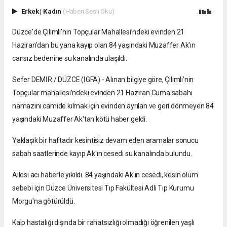
Erkek
|
Kadın
(Haberi Sesli Oku)
Düzce'de Çilimli’nin Topçular Mahallesi’ndeki evinden 21
Haziran'dan bu yana kayıp olan 84 yaşındaki Muzaffer Ak'ın
cansız bedenine su kanalında ulaşıldı.
Sefer DEMİR / DÜZCE (İGFA) - Alınan bilgiye göre, Çilimli’nin
Topçular mahallesi’ndeki evinden 21 Haziran Cuma sabahı
namazını camide kılmak için evinden ayrılan ve geri dönmeyen 84
yaşındaki Muzaffer Ak'tan kötü haber geldi.
Yaklaşık bir haftadır kesintisiz devam eden aramalar sonucu
sabah saatlerinde kayıp Ak'ın cesedi su kanalında bulundu.
Ailesi acı haberle yıkıldı. 84 yaşındaki Ak'ın cesedi, kesin ölüm
sebebi için Düzce Üniversitesi Tıp Fakültesi Adli Tıp Kurumu
Morgu'na götürüldü.
Kalp hastalığı dışında bir rahatsızlığı olmadığı öğrenilen yaşlı