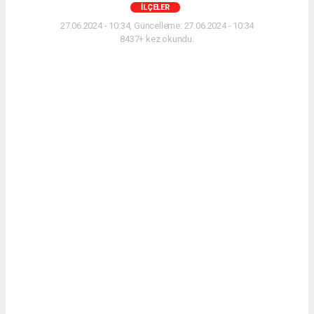
İLÇELER
27.06.2024 - 10:34, Güncelleme: 27.06.2024 - 10:34
8437+ kez okundu.