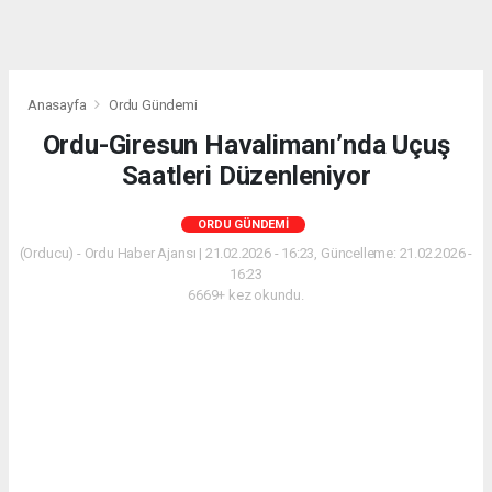
Anasayfa
Ordu Gündemi
Ordu-Giresun Havalimanı’nda Uçuş
Saatleri Düzenleniyor
ORDU GÜNDEMI
(Orducu) - Ordu Haber Ajansı | 21.02.2026 - 16:23, Güncelleme: 21.02.2026 -
16:23
6669+ kez okundu.