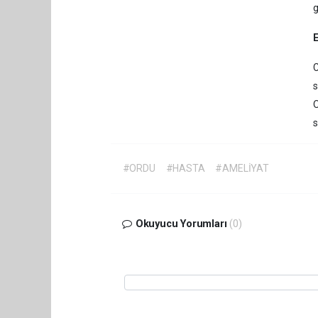
g
E
C
s
s
#ORDU
#HASTA
#AMELİYAT
Okuyucu Yorumları
(0)