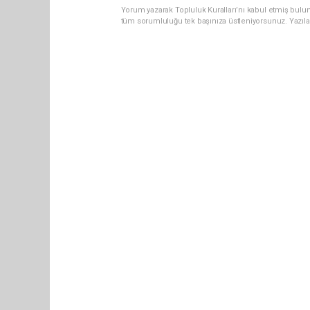
Yorum yazarak Topluluk Kuralları’nı kabul etmiş bulun
tüm sorumluluğu tek başınıza üstleniyorsunuz. Yazıla