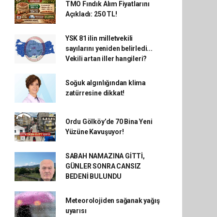
TMO Fındık Alım Fiyatlarını
Açıkladı: 250 TL!
YSK 81 ilin milletvekili
sayılarını yeniden belirledi...
Vekili artan iller hangileri?
Soğuk algınlığından klima
zatürresine dikkat!
Ordu Gölköy’de 70 Bina Yeni
Yüzüne Kavuşuyor!
SABAH NAMAZINA GİTTİ,
GÜNLER SONRA CANSIZ
BEDENİ BULUNDU
Meteorolojiden sağanak yağış
uyarısı