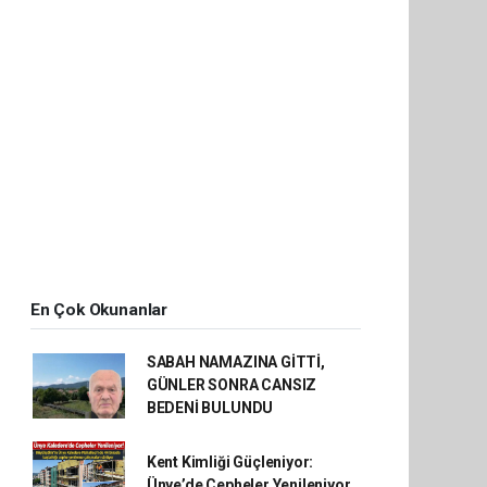
En Çok Okunanlar
SABAH NAMAZINA GİTTİ,
GÜNLER SONRA CANSIZ
BEDENİ BULUNDU
Kent Kimliği Güçleniyor:
Ünye’de Cepheler Yenileniyor