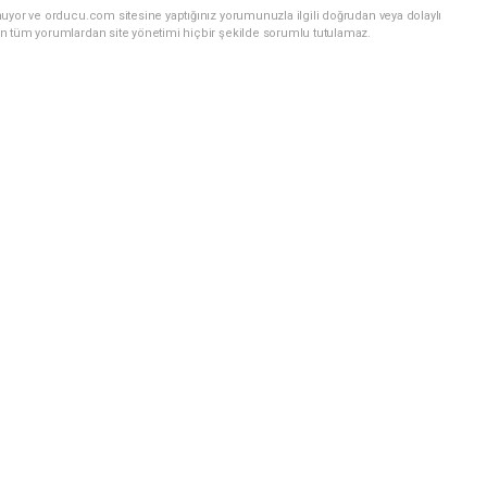
uyor ve orducu.com sitesine yaptığınız yorumunuzla ilgili doğrudan veya dolaylı
n tüm yorumlardan site yönetimi hiçbir şekilde sorumlu tutulamaz.