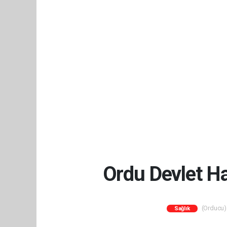
Ordu Devlet Ha
(Orducu) 
Sağlık