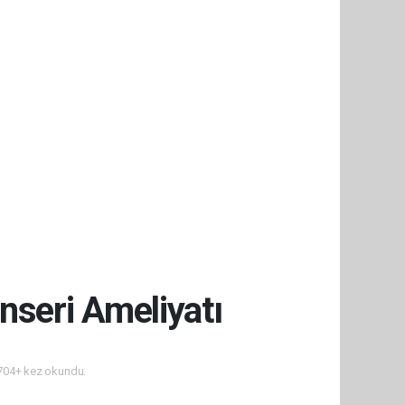
nseri Ameliyatı
04+ kez okundu.