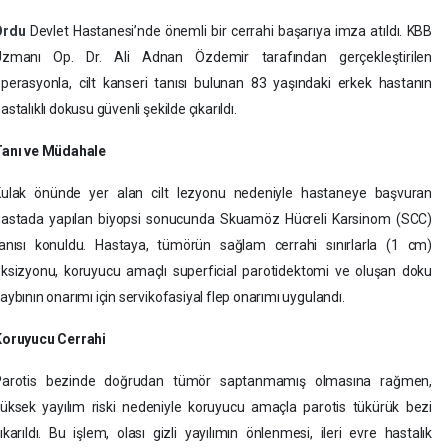
Ordu
Devlet Hastanesi’nde önemli bir cerrahi başarıya imza atıldı. KBB
Uzmanı Op. Dr. Ali Adnan Özdemir tarafından gerçekleştirilen
perasyonla, cilt kanseri tanısı bulunan 83 yaşındaki erkek hastanın
astalıklı dokusu güvenli şekilde çıkarıldı.
Tanı ve Müdahale
Kulak önünde yer alan cilt lezyonu nedeniyle hastaneye başvuran
astada yapılan biyopsi sonucunda Skuamöz Hücreli Karsinom (SCC)
anısı konuldu. Hastaya, tümörün sağlam cerrahi sınırlarla (1 cm)
ksizyonu, koruyucu amaçlı superficial parotidektomi ve oluşan doku
aybının onarımı için servikofasiyal flep onarımı uygulandı.
Koruyucu Cerrahi
Parotis bezinde doğrudan tümör saptanmamış olmasına rağmen,
üksek yayılım riski nedeniyle koruyucu amaçla parotis tükürük bezi
ıkarıldı. Bu işlem, olası gizli yayılımın önlenmesi, ileri evre hastalık