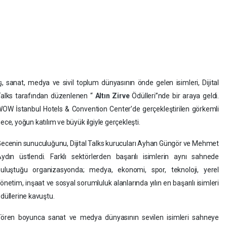
ş, sanat, medya ve sivil toplum dünyasının önde gelen isimleri, Dijital
alks tarafından düzenlenen “
Altın
Zirve
Ödülleri”nde bir araya geldi.
OW İstanbul Hotels & Convention Center’de gerçekleştirilen görkemli
ece, yoğun katılım ve büyük ilgiyle gerçekleşti.
ecenin sunuculuğunu, Dijital Talks kurucuları Ayhan Güngör ve Mehmet
ydın üstlendi. Farklı sektörlerden başarılı isimlerin aynı sahnede
uluştuğu organizasyonda; medya, ekonomi, spor, teknoloji, yerel
önetim, inşaat ve sosyal sorumluluk alanlarında yılın en başarılı isimleri
düllerine kavuştu.
ören boyunca sanat ve medya dünyasının sevilen isimleri sahneye