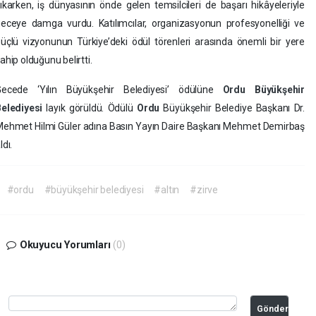
ıkarken, iş dünyasının önde gelen temsilcileri de başarı hikâyeleriyle
eceye damga vurdu. Katılımcılar, organizasyonun profesyonelliği ve
üçlü vizyonunun Türkiye’deki ödül törenleri arasında önemli bir yere
ahip olduğunu belirtti.
Gecede ‘Yılın Büyükşehir Belediyesi’ ödülüne
Ordu
Büyükşehir
Belediyesi
layık görüldü. Ödülü
Ordu
Büyükşehir Belediye Başkanı Dr.
ehmet Hilmi Güler adına Basın Yayın Daire Başkanı Mehmet Demirbaş
ldı.
#ordu
#büyükşehir belediyesi
#altın
#zirve
Okuyucu Yorumları
(0)
Gönder