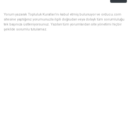
Yorum yazarak Topluluk Kuralları’nı kabul etmiş bulunuyor ve orducu.com
sitesine yaptığınız yorumunuzla ilgili doğrudan veya dolaylı tüm sorumluluğu
tek başınıza üstleniyorsunuz. Yazılan tüm yorumlardan site yönetimi hiçbir
şekilde sorumlu tutulamaz.