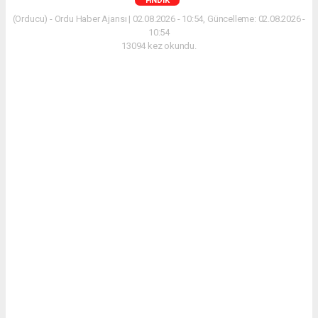
FINDIK
(Orducu) - Ordu Haber Ajansı | 02.08.2026 - 10:54, Güncelleme: 02.08.2026 -
10:54
13094 kez okundu.