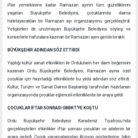
iftar yemeklerine kadar Ramazan ayının tüm güzelliklerini
yaşatan Büyükşehir Belediyesi, çocuklarında daima
hatırlayacakları bir Ramazan ayı organizasyonu gerçekleştirdi.
Yetişkinleri de unutmayan Büyükşehir Belediyesi söyleşi ve
konserlerle hafızalara kazınan bir Ramazan ayını geride bıraktı.
BÜYÜKŞEHİR ADINDAN SÖZ ETTİRDİ
Yaptığı kültür sanat etkinlikleri ile Orduluların her daim beğenisini
kazanan Ordu Büyükşehir Belediyesi, Ramazan ayına özel
çocuklar için hazırladığı etkinliklerle bu yılda adından söz ettirdi.
Kültür, Turizm ve Sanat Dairesi Başkanlığı tarafından hazırlanan
organizasyonda çocuklar eğlenceli etkinliklerde bir araya geldi.
ÇOCUKLAR İFTAR SONRASI OBBKT’YE KOŞTU
Ordu Büyükşehir Belediyesi Karadeniz Tiyatrosu’nda
gerçekleştirilen etkinlikler iftar sonrası çocukları ve ailelerini bir
araya getirdi. Çocuk yarışmalarından illüzyon gösterilerine, bilim