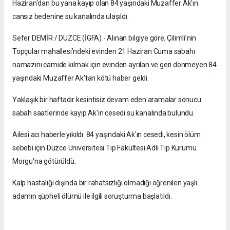
Haziran'dan bu yana kayıp olan 84 yaşındaki Muzaffer Ak'ın
cansız bedenine su kanalında ulaşıldı.
Sefer DEMİR / DÜZCE (İGFA) - Alınan bilgiye göre, Çilimli’nin
Topçular mahallesi’ndeki evinden 21 Haziran Cuma sabahı
namazını camide kılmak için evinden ayrılan ve geri dönmeyen 84
yaşındaki Muzaffer Ak'tan kötü haber geldi.
Yaklaşık bir haftadır kesintisiz devam eden aramalar sonucu
sabah saatlerinde kayıp Ak'ın cesedi su kanalında bulundu.
Ailesi acı haberle yıkıldı. 84 yaşındaki Ak'ın cesedi, kesin ölüm
sebebi için Düzce Üniversitesi Tıp Fakültesi Adli Tıp Kurumu
Morgu'na götürüldü.
Kalp hastalığı dışında bir rahatsızlığı olmadığı öğrenilen yaşlı
adamın şüpheli ölümü ile ilgili soruşturma başlatıldı.