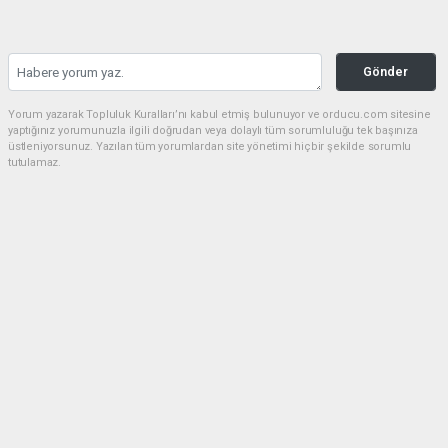
Gönder
Yorum yazarak Topluluk Kuralları’nı kabul etmiş bulunuyor ve orducu.com sitesine
yaptığınız yorumunuzla ilgili doğrudan veya dolaylı tüm sorumluluğu tek başınıza
üstleniyorsunuz. Yazılan tüm yorumlardan site yönetimi hiçbir şekilde sorumlu
tutulamaz.