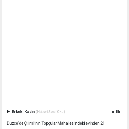
Erkek
|
Kadın
(Haberi Sesli Oku)
Düzce'de Çilimli’nin Topçular Mahallesi’ndeki evinden 21