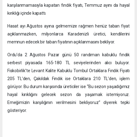
karşılanmamasıyla kapatan fındık fiyatı, Temmuz ayını da hayal
kırıklığı içinde kapattı.
Hasat ayı Ağustos ayına gelmemize rağmen henüz taban fiyat
açıklanmazken, milyonlarca Karadenizli üretici, kendilerini
memnun edecek bir taban fiyatının açıklanmasını bekliyor.
Ordu’da 2 Ağustos Pazar günü 50 randıman kabuklu fındık
serbest piyasada 165-180 TL seviyelerinden alıcı buluyor.
Fiskobirlik’te Levant Kalite Kabuklu Tombul Ortaklara Fındık Fiyatı
205 TL’den, Çakıldak Fındık ise Ortaklara 210 TL’den, işlem
görüyor. Bu durum karşısında üreticiler ise “Bu sezon yaşadığımız
hayal kırıklığını gelecek sezon da yaşamak istemiyoruz.
Emeğimizin karşılığının verilmesini bekliyoruz” diyerek tepki
gösteriyor.