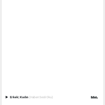
Erkek
|
Kadın
(Haberi Sesli Oku)