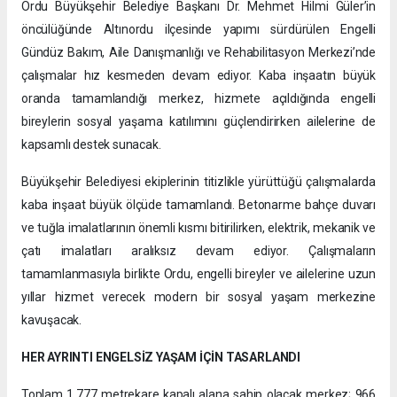
Ordu Büyükşehir Belediye Başkanı Dr. Mehmet Hilmi Güler’in
öncülüğünde Altınordu ilçesinde yapımı sürdürülen Engelli
Gündüz Bakım, Aile Danışmanlığı ve Rehabilitasyon Merkezi’nde
çalışmalar hız kesmeden devam ediyor. Kaba inşaatın büyük
oranda tamamlandığı merkez, hizmete açıldığında engelli
bireylerin sosyal yaşama katılımını güçlendirirken ailelerine de
kapsamlı destek sunacak.
Büyükşehir Belediyesi ekiplerinin titizlikle yürüttüğü çalışmalarda
kaba inşaat büyük ölçüde tamamlandı. Betonarme bahçe duvarı
ve tuğla imalatlarının önemli kısmı bitirilirken, elektrik, mekanik ve
çatı imalatları aralıksız devam ediyor. Çalışmaların
tamamlanmasıyla birlikte Ordu, engelli bireyler ve ailelerine uzun
yıllar hizmet verecek modern bir sosyal yaşam merkezine
kavuşacak.
HER AYRINTI ENGELSİZ YAŞAM İÇİN TASARLANDI
Toplam 1.777 metrekare kapalı alana sahip olacak merkez; 966