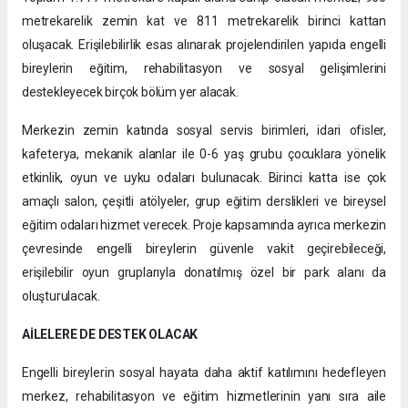
metrekarelik zemin kat ve 811 metrekarelik birinci kattan
oluşacak. Erişilebilirlik esas alınarak projelendirilen yapıda engelli
bireylerin eğitim, rehabilitasyon ve sosyal gelişimlerini
destekleyecek birçok bölüm yer alacak.
Merkezin zemin katında sosyal servis birimleri, idari ofisler,
kafeterya, mekanik alanlar ile 0-6 yaş grubu çocuklara yönelik
etkinlik, oyun ve uyku odaları bulunacak. Birinci katta ise çok
amaçlı salon, çeşitli atölyeler, grup eğitim derslikleri ve bireysel
eğitim odaları hizmet verecek. Proje kapsamında ayrıca merkezin
çevresinde engelli bireylerin güvenle vakit geçirebileceği,
erişilebilir oyun gruplarıyla donatılmış özel bir park alanı da
oluşturulacak.
AİLELERE DE DESTEK OLACAK
Engelli bireylerin sosyal hayata daha aktif katılımını hedefleyen
merkez, rehabilitasyon ve eğitim hizmetlerinin yanı sıra aile