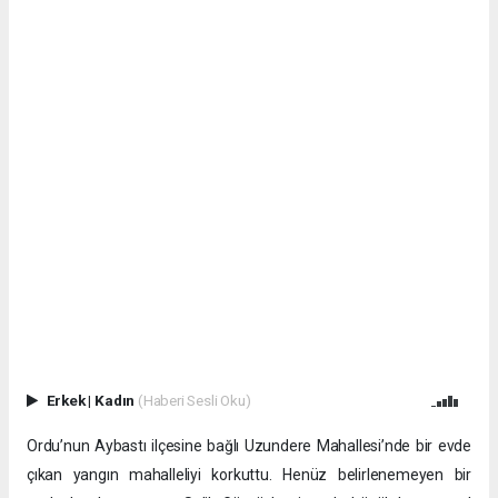
Erkek
|
Kadın
(Haberi Sesli Oku)
Ordu’nun Aybastı ilçesine bağlı Uzundere Mahallesi’nde bir evde
çıkan yangın mahalleliyi korkuttu. Henüz belirlenemeyen bir