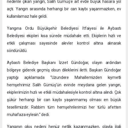
nedenle çıkan yangın, Salih Gümüş’e ait evde büyük hasara yol
açtı. Yangın sırasında herhangi bir can kaybı yaşanmazken, ev
kullanılamaz hale geldi.
Yangına Ordu Büyükşehir Belediyesi İtfaiyesi ile Aybastı
Belediyesi ekipleri kısa sürede müdahale etti. Ekiplerin hızlı ve
etkili çalışması sayesinde alevler kontrol altına alınarak
söndürüldü.
Aybastı Belediye Başkanı İzzet Gündoğar, olayın ardından
bölgeye giderek geçmiş olsun dileklerini iletti. Başkan Gündoğar
yaptığı açıklamada “Uzundere Mahallemizden kıymetli
hemşehrimiz Salih Gümüş’ün evinde meydana gelen yangın,
ekiplerimizin hızlı ve etkili müdahalesiyle kontrol altına alındı. Çok
şükür herhangi bir can kaybı yaşanmamış olması en büyük
tesellimizdir. Rabbim tüm hemşehrilerimizi her türlü afetten
muhafaza eylesin.” dedi.
Yangının çıkış nedeni henüz netlik kazanmazken, olayla ilgili