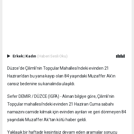
Erkek
|
Kadın
(Haberi Sesli Oku)
Düzce'de Çilimli’nin Topçular Mahallesi’ndeki evinden 21
Haziran'dan bu yana kayıp olan 84 yaşındaki Muzaffer Ak'ın
cansız bedenine su kanalında ulaşıldı.
Sefer DEMİR / DÜZCE (İGFA) - Alınan bilgiye göre, Çilimli’nin
Topçular mahallesi’ndeki evinden 21 Haziran Cuma sabahı
namazını camide kılmak için evinden ayrılan ve geri dönmeyen 84
yaşındaki Muzaffer Ak'tan kötü haber geldi.
Yaklaşık bir haftadır kesintisiz devam eden aramalar sonucu