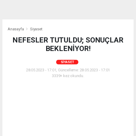
Anasayfa
Siyaset
NEFESLER TUTULDU; SONUÇLAR
BEKLENİYOR!
SIYASET
28.05.2023 - 17:01, Güncelleme: 28.05.2023 - 17:01
3339+ kez okundu.