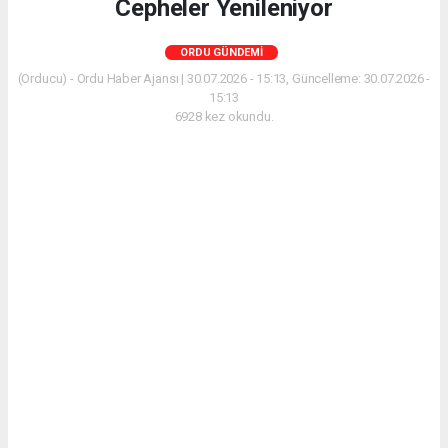
Cepheler Yenileniyor
ORDU GÜNDEMI
(Orducu) - Ordu Haber Ajansı | 30.07.2026 - 15:13, Güncelleme: 30.07.2026 -
15:13
6928 kez okundu.