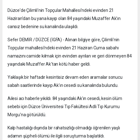
Düzce'de Çilimli’nin Topçular Mahallesi’ndeki evinden 21
Haziran'dan bu yana kayıp olan 84 yaşındaki Muzaffer Ak'ın
cansız bedenine su kanalında ulaşıldı.
Sefer DEMİR / DÜZCE (İGFA) - Alınan bilgiye göre, Çilimli’nin
Topçular mahallesi’ndeki evinden 21 Haziran Cuma sabahı
namazını camide kılmak için evinden ayrılan ve geri dönmeyen 84
yaşındaki Muzaffer Ak'tan kötü haber geldi.
Yaklaşık bir haftadır kesintisiz devam eden aramalar sonucu
sabah saatlerinde kayıp Ak'ın cesedi su kanalında bulundu.
Ailesi acı haberle yıkıldı. 84 yaşındaki Ak'ın cesedi, kesin ölüm
sebebi için Düzce Üniversitesi Tıp Fakültesi Adli Tıp Kurumu
Morgu'na götürüldü.
Kalp hastalığı dışında bir rahatsızlığı olmadığı öğrenilen yaşlı
adamın şüpheli ölümü ile ilgili soruşturma başlatıldı.