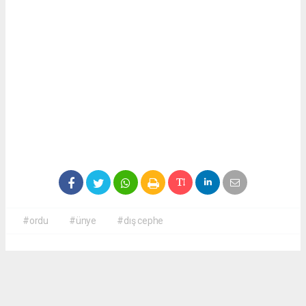
#ordu
#ünye
#dış cephe