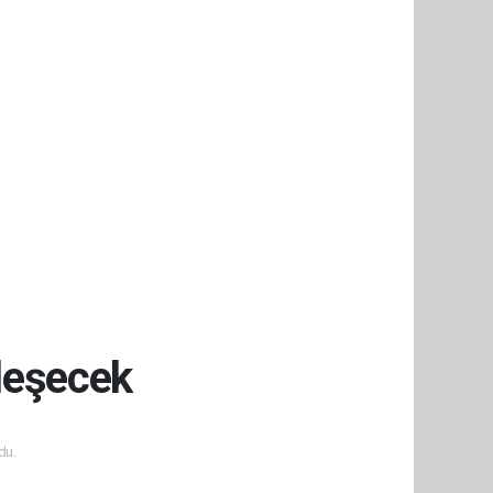
'leşecek
du.