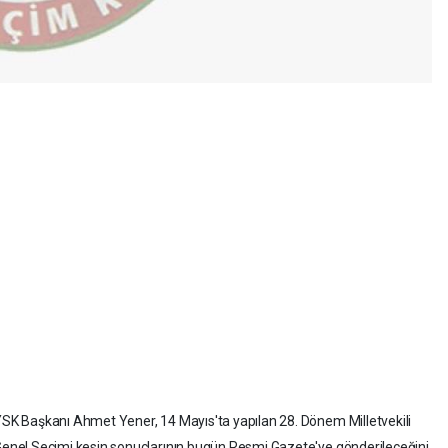
SK Başkanı Ahmet Yener, 14 Mayıs'ta yapılan 28. Dönem Milletvekili
enel Seçimi kesin sonuçlarının bugün Resmi Gazete'ye gönderileceğini