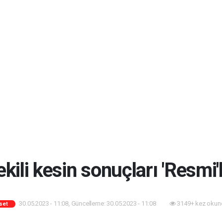
ekili kesin sonuçları 'Resmi
30.05.2023 - 11:08, Güncelleme: 30.05.2023 - 11:08
3149+ kez okun
set