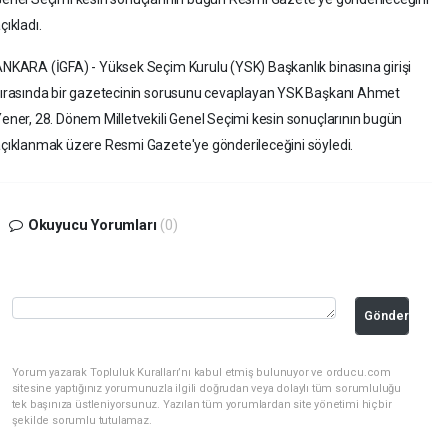
çıkladı.
NKARA (İGFA) - Yüksek Seçim Kurulu (YSK) Başkanlık binasına girişi
ırasında bir gazetecinin sorusunu cevaplayan YSK Başkanı Ahmet
ener, 28. Dönem Milletvekili Genel Seçimi kesin sonuçlarının bugün
çıklanmak üzere Resmi Gazete'ye gönderileceğini söyledi.
Okuyucu Yorumları
(0)
Gönder
Yorum yazarak Topluluk Kuralları’nı kabul etmiş bulunuyor ve orducu.com
sitesine yaptığınız yorumunuzla ilgili doğrudan veya dolaylı tüm sorumluluğu
tek başınıza üstleniyorsunuz. Yazılan tüm yorumlardan site yönetimi hiçbir
şekilde sorumlu tutulamaz.