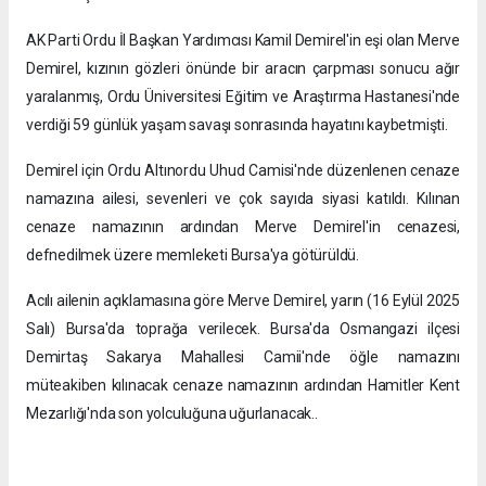
AK Parti Ordu İl Başkan Yardımcısı Kamil Demirel'in eşi olan Merve
Demirel, kızının gözleri önünde bir aracın çarpması sonucu ağır
yaralanmış, Ordu Üniversitesi Eğitim ve Araştırma Hastanesi'nde
verdiği 59 günlük yaşam savaşı sonrasında hayatını kaybetmişti.
Demirel için Ordu Altınordu Uhud Camisi'nde düzenlenen cenaze
namazına ailesi, sevenleri ve çok sayıda siyasi katıldı. Kılınan
cenaze namazının ardından Merve Demirel'in cenazesi,
defnedilmek üzere memleketi Bursa'ya götürüldü.
Acılı ailenin açıklamasına göre Merve Demirel, yarın (16 Eylül 2025
Salı) Bursa'da toprağa verilecek. Bursa'da Osmangazi ilçesi
Demirtaş Sakarya Mahallesi Camii'nde öğle namazını
müteakiben kılınacak cenaze namazının ardından Hamitler Kent
Mezarlığı'nda son yolculuğuna uğurlanacak..