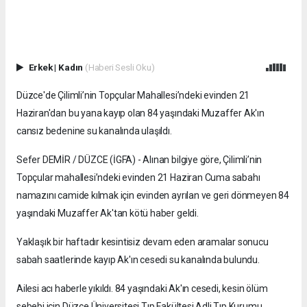
Erkek
|
Kadın
(Haberi Sesli Oku)
Düzce'de Çilimli’nin Topçular Mahallesi’ndeki evinden 21
Haziran'dan bu yana kayıp olan 84 yaşındaki Muzaffer Ak'ın
cansız bedenine su kanalında ulaşıldı.
Sefer DEMİR / DÜZCE (İGFA) - Alınan bilgiye göre, Çilimli’nin
Topçular mahallesi’ndeki evinden 21 Haziran Cuma sabahı
namazını camide kılmak için evinden ayrılan ve geri dönmeyen 84
yaşındaki Muzaffer Ak'tan kötü haber geldi.
Yaklaşık bir haftadır kesintisiz devam eden aramalar sonucu
sabah saatlerinde kayıp Ak'ın cesedi su kanalında bulundu.
Ailesi acı haberle yıkıldı. 84 yaşındaki Ak'ın cesedi, kesin ölüm
sebebi için Düzce Üniversitesi Tıp Fakültesi Adli Tıp Kurumu