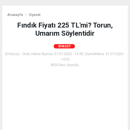
Anasayfa
Siyaset
Fındık Fiyatı 225 TL'mi? Torun,
Umarım Söylentidir
SIYASET
(Orducu) - Ordu Haber Ajansı | 31.07.2026 - 14:55, Güncelleme: 31.07.2026 -
14:55
8330 kez okundu.