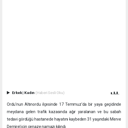
Erkek
|
Kadın
(Haberi Sesli Oku)
Ordu'nun Altınordu ilçesinde 17 Temmuz'da bir yaya geçidinde
meydana gelen trafik kazasında ağır yaralanan ve bu sabah
tedavi gördüğü hastanede hayatını kaybeden 31 yaşındaki Merve
Demirel için cenaze namazı kılındı.