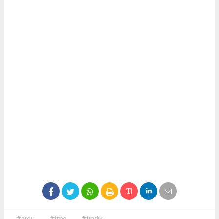
#ordu
#tmo
#fındık