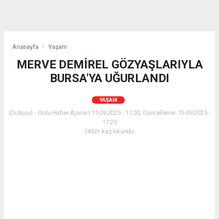
Anasayfa
Yaşam
MERVE DEMİREL GÖZYAŞLARIYLA
BURSA'YA UĞURLANDI
YAŞAM
(Orducu) - Ordu Haber Ajansı | 15.09.2025 - 17:20, Güncelleme: 15.09.2025 -
17:20
7492+ kez okundu.