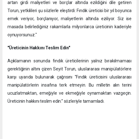
artan girdi maliyetleri ve borçlar altında ezildiğini dile getiren
Torun, yetkilileri şu sözlerle eleştirdi: Fındık üreticisi bir yıl boyunca
emek veriyor, borçlanıyor, maliyetlerin altında eziliyor. Siz ise
masada belirlediğiniz rakamlarla milyonlarca üreticinin kaderiyle
oynuyorsunuz."
"Üreticinin Hakkını Teslim Edin"
Açıklamanın sonunda fındık üreticilerinin yalnız bırakılmaması
gerektiğinin altını çizen Seyit Torun, uluslararası manipülatörlere
karşı uyarıda bulunarak çağrısını ​"Fındık üreticisini uluslararası
manipülatörlerin insafına terk etmeyin. Bu milletin alın terini
ucuzlatmaktan, emeğiyle ve ekmeğiyle oynamaktan vazgeçin.
Üreticinin hakkını teslim edin.” sözleriyle tamamladı.