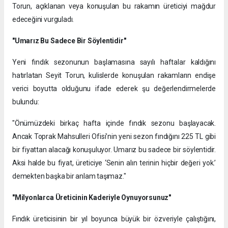
Torun, açıklanan veya konuşulan bu rakamın üreticiyi mağdur
edeceğini vurguladı.
"Umarız Bu Sadece Bir Söylentidir"
​Yeni fındık sezonunun başlamasına sayılı haftalar kaldığını
hatırlatan Seyit Torun, kulislerde konuşulan rakamların endişe
verici boyutta olduğunu ifade ederek şu değerlendirmelerde
bulundu:
​"Önümüzdeki birkaç hafta içinde fındık sezonu başlayacak.
Ancak Toprak Mahsulleri Ofisi’nin yeni sezon fındığını 225 TL gibi
bir fiyattan alacağı konuşuluyor. Umarız bu sadece bir söylentidir.
Aksi halde bu fiyat, üreticiye ‘Senin alın terinin hiçbir değeri yok.’
demekten başka bir anlam taşımaz."
"Milyonlarca Üreticinin Kaderiyle Oynuyorsunuz"
Fındık üreticisinin bir yıl boyunca büyük bir özveriyle çalıştığını,