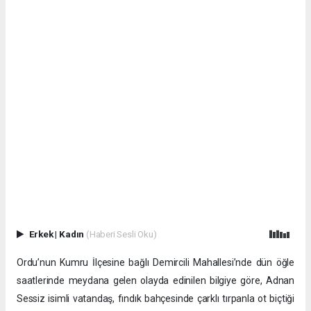
Erkek
|
Kadın
(Haberi Sesli Oku)
Ordu’nun Kumru İlçesine bağlı Demircili Mahallesi’nde dün öğle
saatlerinde meydana gelen olayda edinilen bilgiye göre, Adnan
Sessiz isimli vatandaş, fındık bahçesinde çarklı tırpanla ot biçtiği