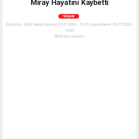
Miray Hayatını Kaybetti
YAŞAM
(Orducu) - Ordu Haber Ajansı | 29.07.2026 - 16:35, Güncelleme: 29.07.2026 -
16:35
6845 kez okundu.