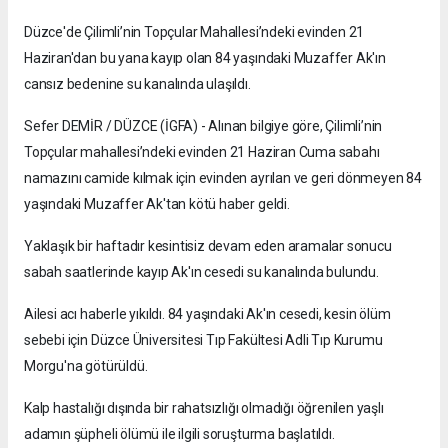
Düzce'de Çilimli’nin Topçular Mahallesi’ndeki evinden 21
Haziran'dan bu yana kayıp olan 84 yaşındaki Muzaffer Ak'ın
cansız bedenine su kanalında ulaşıldı.
Sefer DEMİR / DÜZCE (İGFA) - Alınan bilgiye göre, Çilimli’nin
Topçular mahallesi’ndeki evinden 21 Haziran Cuma sabahı
namazını camide kılmak için evinden ayrılan ve geri dönmeyen 84
yaşındaki Muzaffer Ak'tan kötü haber geldi.
Yaklaşık bir haftadır kesintisiz devam eden aramalar sonucu
sabah saatlerinde kayıp Ak'ın cesedi su kanalında bulundu.
Ailesi acı haberle yıkıldı. 84 yaşındaki Ak'ın cesedi, kesin ölüm
sebebi için Düzce Üniversitesi Tıp Fakültesi Adli Tıp Kurumu
Morgu'na götürüldü.
Kalp hastalığı dışında bir rahatsızlığı olmadığı öğrenilen yaşlı
adamın şüpheli ölümü ile ilgili soruşturma başlatıldı.