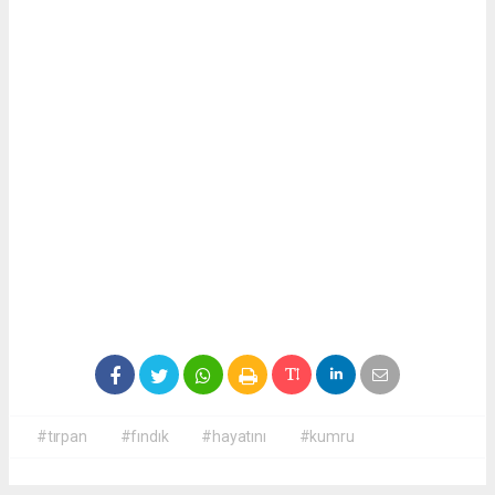
#tırpan
#fındık
#hayatını
#kumru