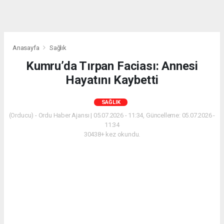
Anasayfa
Sağlık
Kumru’da Tırpan Faciası: Annesi
Hayatını Kaybetti
SAĞLIK
(Orducu) - Ordu Haber Ajansı | 05.07.2026 - 11:34, Güncelleme: 05.07.2026 -
11:34
30438+ kez okundu.