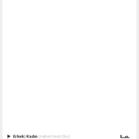
Erkek
|
Kadın
(Haberi Sesli Oku)