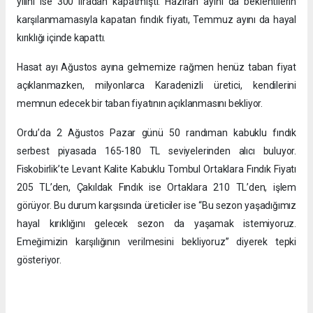
yılını ise 300 liradan kapatmıştı. Haziran ayını da beklentilerin
karşılanmamasıyla kapatan fındık fiyatı, Temmuz ayını da hayal
kırıklığı içinde kapattı.
Hasat ayı Ağustos ayına gelmemize rağmen henüz taban fiyat
açıklanmazken, milyonlarca Karadenizli üretici, kendilerini
memnun edecek bir taban fiyatının açıklanmasını bekliyor.
Ordu’da 2 Ağustos Pazar günü 50 randıman kabuklu fındık
serbest piyasada 165-180 TL seviyelerinden alıcı buluyor.
Fiskobirlik’te Levant Kalite Kabuklu Tombul Ortaklara Fındık Fiyatı
205 TL’den, Çakıldak Fındık ise Ortaklara 210 TL’den, işlem
görüyor. Bu durum karşısında üreticiler ise “Bu sezon yaşadığımız
hayal kırıklığını gelecek sezon da yaşamak istemiyoruz.
Emeğimizin karşılığının verilmesini bekliyoruz” diyerek tepki
gösteriyor.