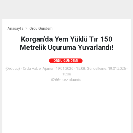
Anasayfa
Ordu Gündemi
Korgan’da Yem Yüklü Tır 150
Metrelik Uçuruma Yuvarlandı!
ORDU GÜNDEMI
(Orducu) - Ordu Haber Ajansı | 19.01.2026 - 15:08, Güncelleme: 19.01.2026 -
15:08
6266+ kez okundu.