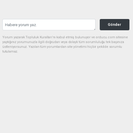
Gönder
Yorum yazarak Topluluk Kuralları’nı kabul etmiş bulunuyor ve orducu.com sitesine
yaptığınız yorumunuzla ilgili doğrudan veya dolaylı tüm sorumluluğu tek başınıza
üstleniyorsunuz. Yazılan tüm yorumlardan site yönetimi hiçbir şekilde sorumlu
tutulamaz.