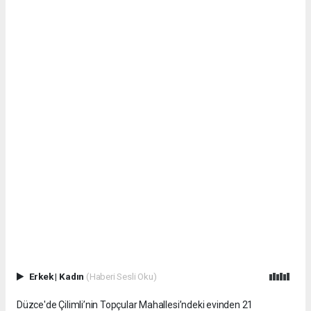
Erkek
|
Kadın
(Haberi Sesli Oku)
Düzce'de Çilimli’nin Topçular Mahallesi’ndeki evinden 21