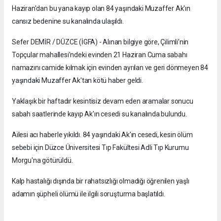
Haziran'dan bu yana kayıp olan 84 yaşındaki Muzaffer Ak'ın
cansız bedenine su kanalında ulaşıldı.
Sefer DEMİR / DÜZCE (İGFA) - Alınan bilgiye göre, Çilimli’nin
Topçular mahallesi’ndeki evinden 21 Haziran Cuma sabahı
namazını camide kılmak için evinden ayrılan ve geri dönmeyen 84
yaşındaki Muzaffer Ak'tan kötü haber geldi.
Yaklaşık bir haftadır kesintisiz devam eden aramalar sonucu
sabah saatlerinde kayıp Ak'ın cesedi su kanalında bulundu.
Ailesi acı haberle yıkıldı. 84 yaşındaki Ak'ın cesedi, kesin ölüm
sebebi için Düzce Üniversitesi Tıp Fakültesi Adli Tıp Kurumu
Morgu'na götürüldü.
Kalp hastalığı dışında bir rahatsızlığı olmadığı öğrenilen yaşlı
adamın şüpheli ölümü ile ilgili soruşturma başlatıldı.