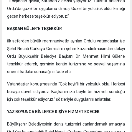
“İl dışından geldik, Karadeniz gezisi yapıyoruz. Turistlik anlamda
Ordu’da güzel bir uygulama olmuş. Güzel bir yolculuk oldu. Emeği
geçen herkese teşekkür ediyoruz.”
BAŞKAN GÜLER’E TEŞEKKÜR
İlk seferden büyük memnuniyetle ayrılan Ordulu vatandaşlar ise
Şehit Necati Gürkaya Gemisi’nin şehre kazandırılmasından dolayı
Ordu Büyükşehir Belediye Başkanı Dr. Mehmet Hilmi Güler’e
teşekkür ederek, geminin kentin turizmine ve sosyal yaşamına
önemli katkılar sunacağını ifade etti.
Vatandaşlar konuşmasında “Çok keyifli bir yolculuk oldu. Herkesi
buraya davet ediyoruz. Başkanımıza böyle bir hizmeti sunduğu
için çok teşekkür ediyoruz.” sözleriyle duygularını anlattılar.
YAZ BOYUNCA BİNLERCE KİŞİYE HİZMET EDECEK
Büyükşehir Belediyesinin deniz turizmini canlandırmak amacıyla
Ordu’ya kazandırdığı Şehit Necati Gürkaya Gemisi'nin, yaz sezonu