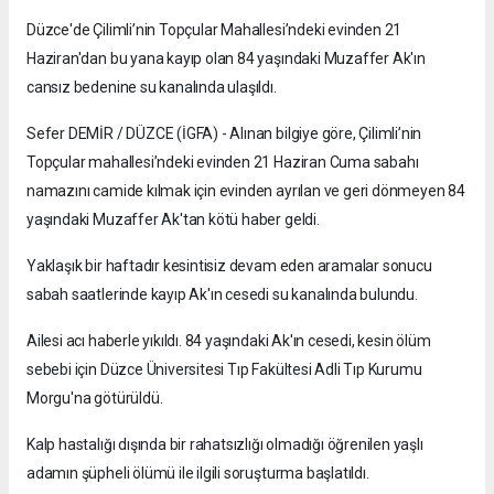
Düzce'de Çilimli’nin Topçular Mahallesi’ndeki evinden 21
Haziran'dan bu yana kayıp olan 84 yaşındaki Muzaffer Ak'ın
cansız bedenine su kanalında ulaşıldı.
Sefer DEMİR / DÜZCE (İGFA) - Alınan bilgiye göre, Çilimli’nin
Topçular mahallesi’ndeki evinden 21 Haziran Cuma sabahı
namazını camide kılmak için evinden ayrılan ve geri dönmeyen 84
yaşındaki Muzaffer Ak'tan kötü haber geldi.
Yaklaşık bir haftadır kesintisiz devam eden aramalar sonucu
sabah saatlerinde kayıp Ak'ın cesedi su kanalında bulundu.
Ailesi acı haberle yıkıldı. 84 yaşındaki Ak'ın cesedi, kesin ölüm
sebebi için Düzce Üniversitesi Tıp Fakültesi Adli Tıp Kurumu
Morgu'na götürüldü.
Kalp hastalığı dışında bir rahatsızlığı olmadığı öğrenilen yaşlı
adamın şüpheli ölümü ile ilgili soruşturma başlatıldı.