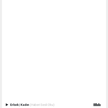
Erkek
|
Kadın
(Haberi Sesli Oku)