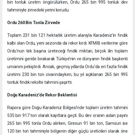
bin tonluk üretim öngörülürken, Ordu 265 bin 995 tonluk dev
tahminiyle zirvedeki yerini korudu.
Ordu 260 Bin Tonla Zirvede
Toplam 231 bin 121 hektarlık üretim alanıyla Karadeniz’in fındık
kalbi olan Ordu, yeni sezonda da rekor kırdı. KFMİB verilerine göre
Ordu’nun tek başına üreteceği fındık miktarı, birçok ilin toplam
üretimini geride bırakarak Türkiye’nin ve dünyanın fındık başkenti
unvanını pekiştirdi. Ancak, geçmiş yıllarda Ordu’da en fazla fındık
üretimi 230 bin ton civarındayken, bu yıl açıklanan 265 bin 995
tonluk fındık rekolte tahmini şaşırttı.
Doğu Karadeniz’de Rekor Beklentisi
Rapora göre Doğu Karadeniz Bölgesi’nde toplam üretim tahmini
535 bin 917 ton olarak kayıtlara geçti. Bu dev oranın aslan payını
265 bin 995 tonla Ordu alırken, Giresun 91 bin ton, Samsun ise
120 bin ton tahminiyle bölgenin diğer güçlü üreticileri olarak öne