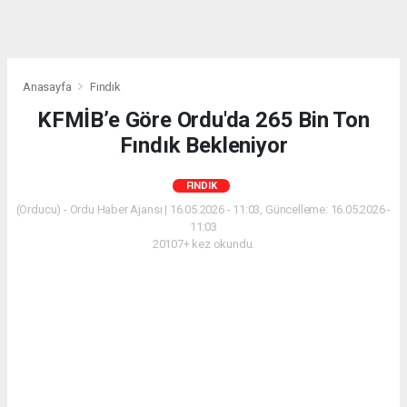
Anasayfa
Fındık
KFMİB’e Göre Ordu'da 265 Bin Ton
Fındık Bekleniyor
FINDIK
(Orducu) - Ordu Haber Ajansı | 16.05.2026 - 11:03, Güncelleme: 16.05.2026 -
11:03
20107+ kez okundu.