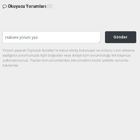
Okuyucu Yorumları
(0)
Gönder
Yorum yazarak Topluluk Kuralları’nı kabul etmiş bulunuyor ve orducu.com sitesine
yaptığınız yorumunuzla ilgili doğrudan veya dolaylı tüm sorumluluğu tek başınıza
üstleniyorsunuz. Yazılan tüm yorumlardan site yönetimi hiçbir şekilde sorumlu
tutulamaz.