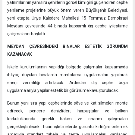
yatırımlarının yanı sıra şehirlerin görsel kimliğini güçlendiren cephe
yenileme projelerine büyük önem veren Büyükşehir Belediyesi,
yeni etapta Ünye Kaledere Mahallesi 15 Temmuz Demokrasi
Meydanı çevresinde 44 binada kapsamlı dış cephe iyileştirme
çalışmalarını başlattı.
MEYDAN ÇEVRESİNDEKİ BİNALAR ESTETİK GÖRÜNÜM
KAZANACAK
İskele kurulumlarının yapıldığı bölgede çalışmalar kapsamında
ihtiyaç duyulan binalarda mantolama uygulamaları yapılarak
enerji verimliliği artırılacak. Ardından dış cephe boya
uygulamalarıyla yapılar estetik bir görünüme kavuşturulacak.
Bunun yanı sıra yapı cephelerinde söve ve kat silmeleri monte
edilecek, pencere denizlikleri, harpuştalar ve balkon
korkuluklarında gerekli bakım ve onarım çalışmaları
gerçekleştirilecek. Ticari işletmelerde görüntü kirliliğini önlemek
amacıyla standart tabela ve tente uygulamaları yapılacak.