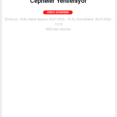
Cepheler Yenileniyor
ORDU GÜNDEMI
(Orducu) - Ordu Haber Ajansı | 30.07.2026 - 15:13, Güncelleme: 30.07.2026 -
15:13
6955 kez okundu.