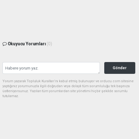
Okuyucu Yorumları
(0)
Gönder
Yorum yazarak Topluluk Kuralları’nı kabul etmiş bulunuyor ve orducu.com sitesine
yaptığınız yorumunuzla ilgili doğrudan veya dolaylı tüm sorumluluğu tek başınıza
üstleniyorsunuz. Yazılan tüm yorumlardan site yönetimi hiçbir şekilde sorumlu
tutulamaz.