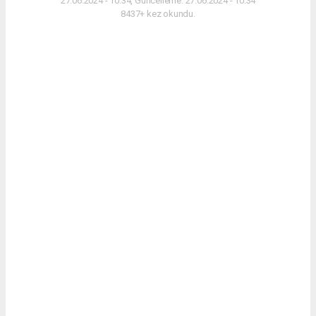
27.06.2024 - 10:34, Güncelleme: 27.06.2024 - 10:34
8437+ kez okundu.