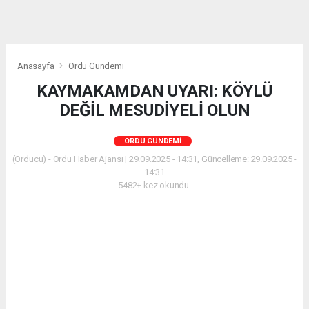
Anasayfa
Ordu Gündemi
KAYMAKAMDAN UYARI: KÖYLÜ
DEĞİL MESUDİYELİ OLUN
ORDU GÜNDEMI
(Orducu) - Ordu Haber Ajansı | 29.09.2025 - 14:31, Güncelleme: 29.09.2025 -
14:31
5482+ kez okundu.