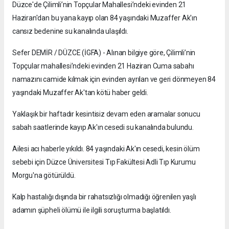
Düzce'de Çilimli’nin Topçular Mahallesi’ndeki evinden 21
Haziran'dan bu yana kayıp olan 84 yaşındaki Muzaffer Ak'ın
cansız bedenine su kanalında ulaşıldı.
Sefer DEMİR / DÜZCE (İGFA) - Alınan bilgiye göre, Çilimli’nin
Topçular mahallesi’ndeki evinden 21 Haziran Cuma sabahı
namazını camide kılmak için evinden ayrılan ve geri dönmeyen 84
yaşındaki Muzaffer Ak'tan kötü haber geldi.
Yaklaşık bir haftadır kesintisiz devam eden aramalar sonucu
sabah saatlerinde kayıp Ak'ın cesedi su kanalında bulundu.
Ailesi acı haberle yıkıldı. 84 yaşındaki Ak'ın cesedi, kesin ölüm
sebebi için Düzce Üniversitesi Tıp Fakültesi Adli Tıp Kurumu
Morgu'na götürüldü.
Kalp hastalığı dışında bir rahatsızlığı olmadığı öğrenilen yaşlı
adamın şüpheli ölümü ile ilgili soruşturma başlatıldı.