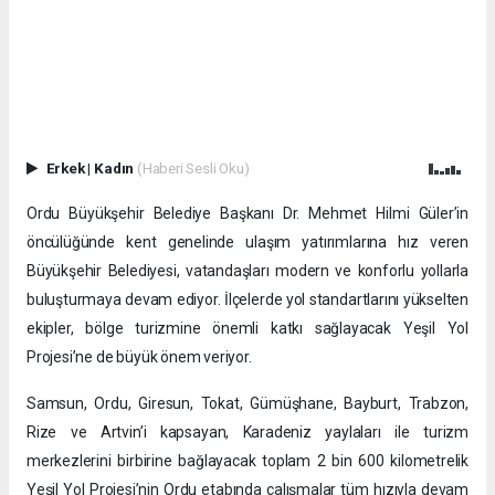
Erkek
|
Kadın
(Haberi Sesli Oku)
Ordu Büyükşehir Belediye Başkanı Dr. Mehmet Hilmi Güler’in
öncülüğünde kent genelinde ulaşım yatırımlarına hız veren
Büyükşehir Belediyesi, vatandaşları modern ve konforlu yollarla
buluşturmaya devam ediyor. İlçelerde yol standartlarını yükselten
ekipler, bölge turizmine önemli katkı sağlayacak Yeşil Yol
Projesi’ne de büyük önem veriyor.
Samsun, Ordu, Giresun, Tokat, Gümüşhane, Bayburt, Trabzon,
Rize ve Artvin’i kapsayan, Karadeniz yaylaları ile turizm
merkezlerini birbirine bağlayacak toplam 2 bin 600 kilometrelik
Yeşil Yol Projesi’nin Ordu etabında çalışmalar tüm hızıyla devam