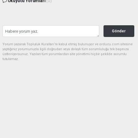
Okuyucu Yorumları
(0)
Gönder
Yorum yazarak Topluluk Kuralları’nı kabul etmiş bulunuyor ve orducu.com sitesine
yaptığınız yorumunuzla ilgili doğrudan veya dolaylı tüm sorumluluğu tek başınıza
üstleniyorsunuz. Yazılan tüm yorumlardan site yönetimi hiçbir şekilde sorumlu
tutulamaz.