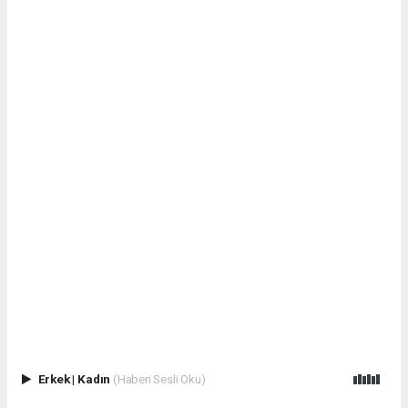
Erkek
|
Kadın
(Haberi Sesli Oku)