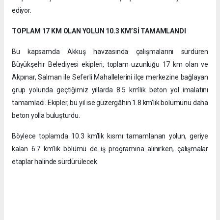
ediyor.
TOPLAM 17 KM OLAN YOLUN 10.3 KM’Sİ TAMAMLANDI
Bu kapsamda Akkuş havzasında çalışmalarını sürdüren
Büyükşehir Belediyesi ekipleri, toplam uzunluğu 17 km olan ve
Akpınar, Salman ile Seferli Mahallelerini ilçe merkezine bağlayan
grup yolunda geçtiğimiz yıllarda 8.5 km’lik beton yol imalatını
tamamladı. Ekipler, bu yıl ise güzergâhın 1.8 km’lik bölümünü daha
beton yolla buluşturdu.
Böylece toplamda 10.3 km’lik kısmı tamamlanan yolun, geriye
kalan 6.7 km’lik bölümü de iş programına alınırken, çalışmalar
etaplar halinde sürdürülecek.