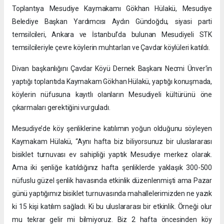
Toplantıya Mesudiye Kaymakamı Gökhan Hülakü, Mesudiye
Belediye Başkan Yardımcısı Aydın Gündoğdu, siyasi parti
temsilcileri, Ankara ve İstanbul’da bulunan Mesudiyeli STK
temsilcileriyle çevre köylerin muhtarları ve Çavdar köylüleri katıldı.
Divan başkanlığını Çavdar Köyü Dernek Başkanı Necmi Ünver'in
yaptığı toplantıda Kaymakam Gökhan Hülakü, yaptığı konuşmada,
köylerin nüfusuna kayıtlı olanların Mesudiyeli kültürünü öne
çıkarmaları gerektiğini vurguladı.
Mesudiye’de köy şenliklerine katılımın yoğun olduğunu söyleyen
Kaymakam Hülakü, “Aynı hafta biz biliyorsunuz bir uluslararası
bisiklet turnuvası ev sahipliği yaptık Mesudiye merkez olarak.
Ama iki şenliğe katıldığınız hafta şenliklerde yaklaşık 300-500
nüfuslu güzel şenlik havasında etkinlik düzenlenmişti ama Pazar
günü yaptığımız bisiklet turnuvasında mahallelerimizden ne yazık
ki 15 kişi katılım sağladı. Ki bu uluslararası bir etkinlik. Örneği olur
mu tekrar gelir mi bilmiyoruz. Biz 2 hafta öncesinden köy