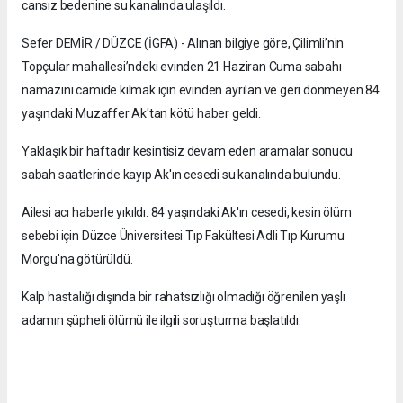
cansız bedenine su kanalında ulaşıldı.
Sefer DEMİR / DÜZCE (İGFA) - Alınan bilgiye göre, Çilimli’nin
Topçular mahallesi’ndeki evinden 21 Haziran Cuma sabahı
namazını camide kılmak için evinden ayrılan ve geri dönmeyen 84
yaşındaki Muzaffer Ak'tan kötü haber geldi.
Yaklaşık bir haftadır kesintisiz devam eden aramalar sonucu
sabah saatlerinde kayıp Ak'ın cesedi su kanalında bulundu.
Ailesi acı haberle yıkıldı. 84 yaşındaki Ak'ın cesedi, kesin ölüm
sebebi için Düzce Üniversitesi Tıp Fakültesi Adli Tıp Kurumu
Morgu'na götürüldü.
Kalp hastalığı dışında bir rahatsızlığı olmadığı öğrenilen yaşlı
adamın şüpheli ölümü ile ilgili soruşturma başlatıldı.