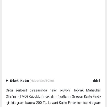
Erkek
|
Kadın
(Haberi Sesli Oku)
Ordu serbest piyasasında neler oluyor? Toprak Mahsulleri
Ofisi’nin (TMO) Kabuklu fındık alım fiyatlarını Giresun Kalite Fındık
için kilogram başına 200 TL, Levant Kalite Fındık için ise kilogram