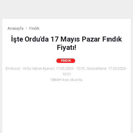
Anasayfa
Fındık
İşte Ordu'da 17 Mayıs Pazar Fındık
Fiyatı!
FINDIK
(Orducu) - Ordu Haber Ajansı | 17.05.2026 - 10:51, Güncelleme: 17.05.2026 -
10:51
18849+ kez okundu.