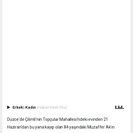
Erkek
|
Kadın
(Haberi Sesli Oku)
Düzce'de Çilimli’nin Topçular Mahallesi’ndeki evinden 21
Haziran'dan bu yana kayıp olan 84 yaşındaki Muzaffer Ak'ın