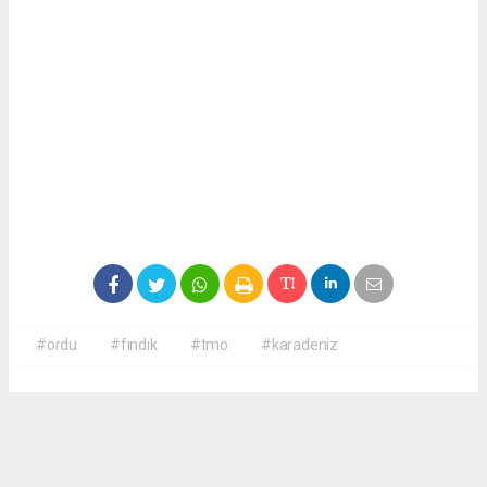
#ordu
#fındık
#tmo
#karadeniz