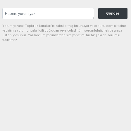
Gönder
Yorum yazarak Topluluk Kuralları’nı kabul etmiş bulunuyor ve orducu.com sitesine
yaptığınız yorumunuzla ilgili doğrudan veya dolaylı tüm sorumluluğu tek başınıza
üstleniyorsunuz. Yazılan tüm yorumlardan site yönetimi hiçbir şekilde sorumlu
tutulamaz.