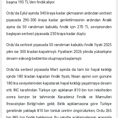
başına 195 TL’den fındık alıyor.
Ordu’da Eylül ayında 340 liraya kadar çıkmasının ardından serbest
piyasada 290-300 liraya kadar geriletilmesinin ardından Aralık
ayına da 50 randıman kabuklu fındık için 270 TL seviyesinden
başlayan serbest piyasada 230 liraya kadar düştü.
Ordu’da serbest piyasada 50 randıman kabuklu fındık fiyatı 2025
yılını ise 300 liradan kapatmıştı. Fiyatların 2026 yılında yükselişine
devam edeceği beklentisi oluşmaya başlamıştı.
Ordu’da serbest piyasada Mart ayında da tam bir hayal kırıklığı
içinde 180 liradan kapatan fındık fiyatı, Nisan ayının son gününe
180 lira seviyelerinden kapatarak hayal kırıklığı yaşatmaya devam
etti. INC tarafından Türkiye için açıklanan 810 bin ton rekolteden
sonra benzer bir tahminde Karadeniz Fındık ve Mamulleri
İhracatçıları Birliği’nden geldi. Birlik açıklamasına göre Türkiye
genelinde yaklaşık 810 bin tonluk üretim öngörülürken, Ordu 265
bin 995 ton fındık bekleniyor. Bu rekolte açıklamalarının arasında