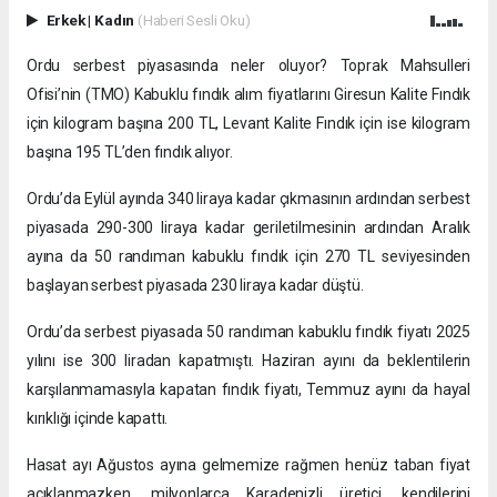
Erkek
|
Kadın
(Haberi Sesli Oku)
Ordu serbest piyasasında neler oluyor? Toprak Mahsulleri
Ofisi’nin (TMO) Kabuklu fındık alım fiyatlarını Giresun Kalite Fındık
için kilogram başına 200 TL, Levant Kalite Fındık için ise kilogram
başına 195 TL’den fındık alıyor.
Ordu’da Eylül ayında 340 liraya kadar çıkmasının ardından serbest
piyasada 290-300 liraya kadar geriletilmesinin ardından Aralık
ayına da 50 randıman kabuklu fındık için 270 TL seviyesinden
başlayan serbest piyasada 230 liraya kadar düştü.
Ordu’da serbest piyasada 50 randıman kabuklu fındık fiyatı 2025
yılını ise 300 liradan kapatmıştı. Haziran ayını da beklentilerin
karşılanmamasıyla kapatan fındık fiyatı, Temmuz ayını da hayal
kırıklığı içinde kapattı.
Hasat ayı Ağustos ayına gelmemize rağmen henüz taban fiyat
açıklanmazken, milyonlarca Karadenizli üretici, kendilerini