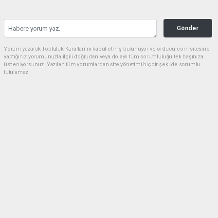
Gönder
Yorum yazarak Topluluk Kuralları’nı kabul etmiş bulunuyor ve orducu.com sitesine
yaptığınız yorumunuzla ilgili doğrudan veya dolaylı tüm sorumluluğu tek başınıza
üstleniyorsunuz. Yazılan tüm yorumlardan site yönetimi hiçbir şekilde sorumlu
tutulamaz.