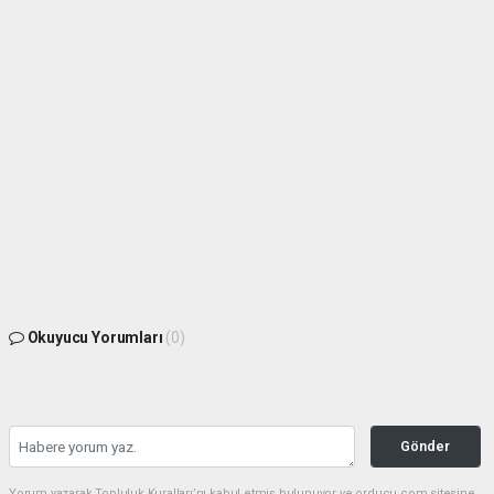
Okuyucu Yorumları
(0)
Gönder
Yorum yazarak Topluluk Kuralları’nı kabul etmiş bulunuyor ve orducu.com sitesine