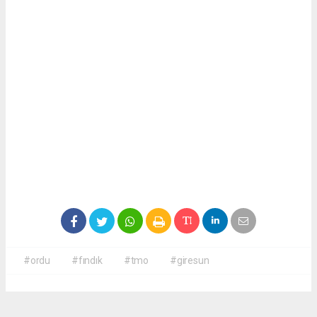
#ordu
#fındık
#tmo
#giresun