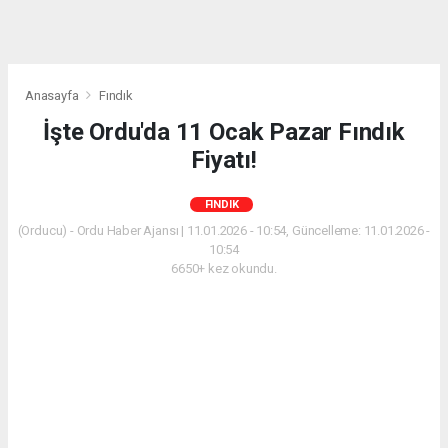
Anasayfa
Fındık
İşte Ordu'da 11 Ocak Pazar Fındık
Fiyatı!
FINDIK
(Orducu) - Ordu Haber Ajansı | 11.01.2026 - 10:54, Güncelleme: 11.01.2026 -
10:54
6650+ kez okundu.