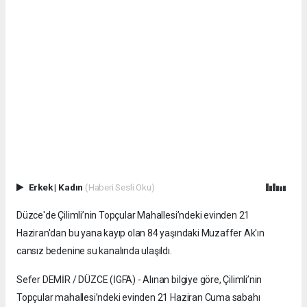
Erkek
|
Kadın
(Haberi Sesli Oku)
Düzce'de Çilimli’nin Topçular Mahallesi’ndeki evinden 21
Haziran'dan bu yana kayıp olan 84 yaşındaki Muzaffer Ak'ın
cansız bedenine su kanalında ulaşıldı.
Sefer DEMİR / DÜZCE (İGFA) - Alınan bilgiye göre, Çilimli’nin
Topçular mahallesi’ndeki evinden 21 Haziran Cuma sabahı