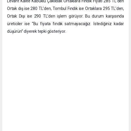
Levant Kalite Kabuklu Çakıldak Ortaklara Fındık Fiyatı 285 TL’den
Ortak dış ise 280 TL’den, Tombul Fındık ise Ortaklara 295 TL’den,
Ortak Dışı ise 290 TL’den işlem görüyor. Bu durum karşısında
üreticiler ise “Bu fiyata fındık satmayacağız. İstediğiniz kadar
düşürün” diyerek tepki gösteriyor.