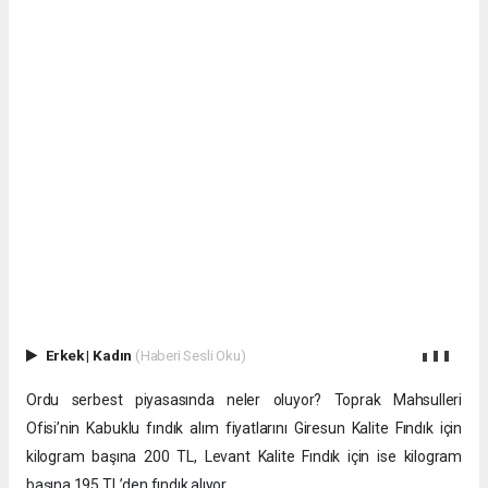
Erkek
|
Kadın
(Haberi Sesli Oku)
Ordu serbest piyasasında neler oluyor? Toprak Mahsulleri
Ofisi’nin Kabuklu fındık alım fiyatlarını Giresun Kalite Fındık için
kilogram başına 200 TL, Levant Kalite Fındık için ise kilogram
başına 195 TL’den fındık alıyor.