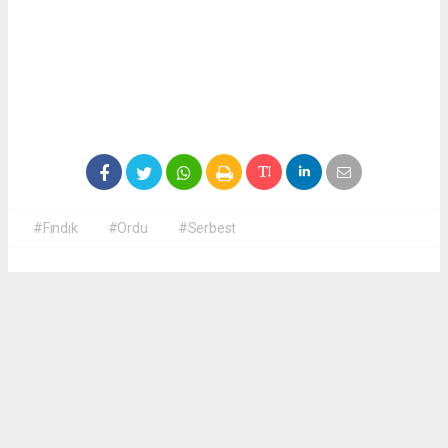
#Fındık
#Ordu
#Serbest