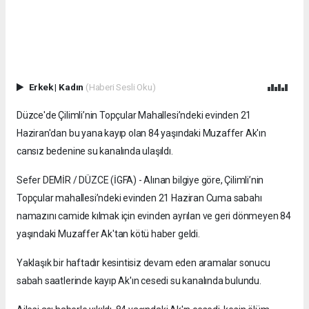
Erkek
|
Kadın
(Haberi Sesli Oku)
Düzce'de Çilimli’nin Topçular Mahallesi’ndeki evinden 21
Haziran'dan bu yana kayıp olan 84 yaşındaki Muzaffer Ak'ın
cansız bedenine su kanalında ulaşıldı.
Sefer DEMİR / DÜZCE (İGFA) - Alınan bilgiye göre, Çilimli’nin
Topçular mahallesi’ndeki evinden 21 Haziran Cuma sabahı
namazını camide kılmak için evinden ayrılan ve geri dönmeyen 84
yaşındaki Muzaffer Ak'tan kötü haber geldi.
Yaklaşık bir haftadır kesintisiz devam eden aramalar sonucu
sabah saatlerinde kayıp Ak'ın cesedi su kanalında bulundu.