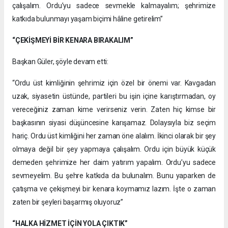
çalışalım. Ordu’yu sadece sevmekle kalmayalım; şehrimize
katkıda bulunmayı yaşam biçimi hâline getirelim”
“ÇEKİŞMEYİ BİR KENARA BIRAKALIM”
Başkan Güler, şöyle devam etti:
“Ordu üst kimliğinin şehrimiz için özel bir önemi var. Kavgadan
uzak, siyasetin üstünde, partileri bu işin içine karıştırmadan, oy
vereceğiniz zaman kime verirseniz verin. Zaten hiç kimse bir
başkasının siyasi düşüncesine karışamaz. Dolaysıyla biz seçim
hariç. Ordu üst kimliğini her zaman öne alalım. İkinci olarak bir şey
olmaya değil bir şey yapmaya çalışalım. Ordu için büyük küçük
demeden şehrimize her daim yatırım yapalım. Ordu’yu sadece
sevmeyelim. Bu şehre katkıda da bulunalım. Bunu yaparken de
çatışma ve çekişmeyi bir kenara koymamız lazım. İşte o zaman
zaten bir şeyleri başarmış oluyoruz”
“HALKA HİZMET İÇİN YOLA ÇIKTIK”