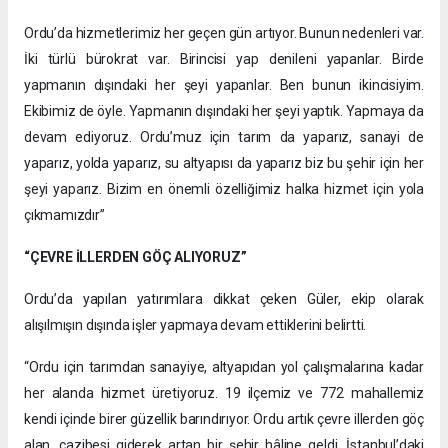
Ordu’da hizmetlerimiz her geçen gün artıyor. Bunun nedenleri var.
İki türlü bürokrat var. Birincisi yap denileni yapanlar. Birde
yapmanın dışındaki her şeyi yapanlar. Ben bunun ikincisiyim.
Ekibimiz de öyle. Yapmanın dışındaki her şeyi yaptık. Yapmaya da
devam ediyoruz. Ordu’muz için tarım da yaparız, sanayi de
yaparız, yolda yaparız, su altyapısı da yaparız biz bu şehir için her
şeyi yaparız. Bizim en önemli özelliğimiz halka hizmet için yola
çıkmamızdır”
“ÇEVRE İLLERDEN GÖÇ ALIYORUZ”
Ordu’da yapılan yatırımlara dikkat çeken Güler, ekip olarak
alışılmışın dışında işler yapmaya devam ettiklerini belirtti.
“Ordu için tarımdan sanayiye, altyapıdan yol çalışmalarına kadar
her alanda hizmet üretiyoruz. 19 ilçemiz ve 772 mahallemiz
kendi içinde birer güzellik barındırıyor. Ordu artık çevre illerden göç
alan, cazibesi giderek artan bir şehir hâline geldi. İstanbul’daki