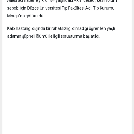
Ailesi acı haberle yıkıldı. 84 yaşındaki Ak'ın cesedi, kesin ölüm
sebebi için Düzce Üniversitesi Tıp Fakültesi Adli Tıp Kurumu
Morgu'na götürüldü.
Kalp hastalığı dışında bir rahatsızlığı olmadığı öğrenilen yaşlı
adamın şüpheli ölümü ile ilgili soruşturma başlatıldı.