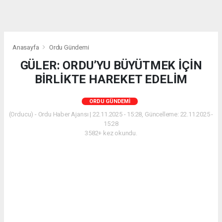
Anasayfa
Ordu Gündemi
GÜLER: ORDU’YU BÜYÜTMEK İÇİN
BİRLİKTE HAREKET EDELİM
ORDU GÜNDEMI
(Orducu) - Ordu Haber Ajansı | 22.11.2025 - 15:28, Güncelleme: 22.11.2025 -
15:28
3582+ kez okundu.