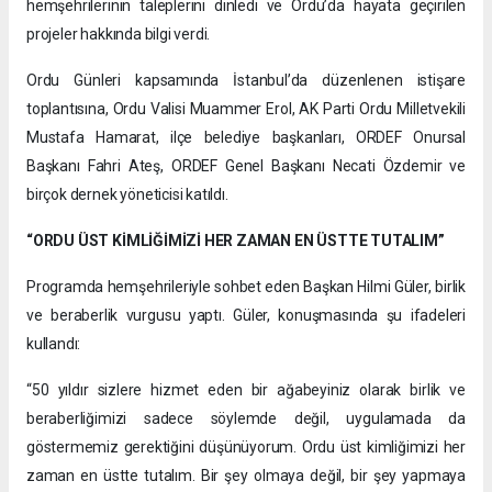
hemşehrilerinin taleplerini dinledi ve Ordu’da hayata geçirilen
projeler hakkında bilgi verdi.
Ordu Günleri kapsamında İstanbul’da düzenlenen istişare
toplantısına, Ordu Valisi Muammer Erol, AK Parti Ordu Milletvekili
Mustafa Hamarat, ilçe belediye başkanları, ORDEF Onursal
Başkanı Fahri Ateş, ORDEF Genel Başkanı Necati Özdemir ve
birçok dernek yöneticisi katıldı.
“ORDU ÜST KİMLİĞİMİZİ HER ZAMAN EN ÜSTTE TUTALIM”
Programda hemşehrileriyle sohbet eden Başkan Hilmi Güler, birlik
ve beraberlik vurgusu yaptı. Güler, konuşmasında şu ifadeleri
kullandı:
“50 yıldır sizlere hizmet eden bir ağabeyiniz olarak birlik ve
beraberliğimizi sadece söylemde değil, uygulamada da
göstermemiz gerektiğini düşünüyorum. Ordu üst kimliğimizi her
zaman en üstte tutalım. Bir şey olmaya değil, bir şey yapmaya