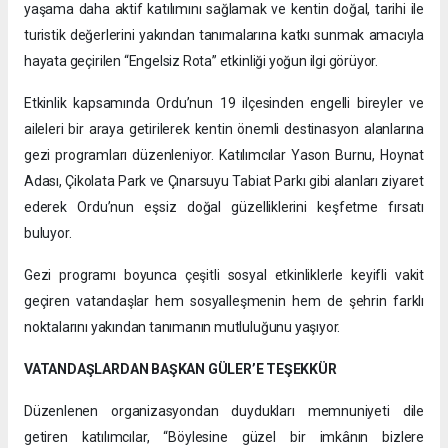
yaşama daha aktif katılımını sağlamak ve kentin doğal, tarihi ile
turistik değerlerini yakından tanımalarına katkı sunmak amacıyla
hayata geçirilen “Engelsiz Rota” etkinliği yoğun ilgi görüyor.
Etkinlik kapsamında Ordu’nun 19 ilçesinden engelli bireyler ve
aileleri bir araya getirilerek kentin önemli destinasyon alanlarına
gezi programları düzenleniyor. Katılımcılar Yason Burnu, Hoynat
Adası, Çikolata Park ve Çınarsuyu Tabiat Parkı gibi alanları ziyaret
ederek Ordu’nun eşsiz doğal güzelliklerini keşfetme fırsatı
buluyor.
Gezi programı boyunca çeşitli sosyal etkinliklerle keyifli vakit
geçiren vatandaşlar hem sosyalleşmenin hem de şehrin farklı
noktalarını yakından tanımanın mutluluğunu yaşıyor.
VATANDAŞLARDAN BAŞKAN GÜLER’E TEŞEKKÜR
Düzenlenen organizasyondan duydukları memnuniyeti dile
getiren katılımcılar, “Böylesine güzel bir imkânın bizlere