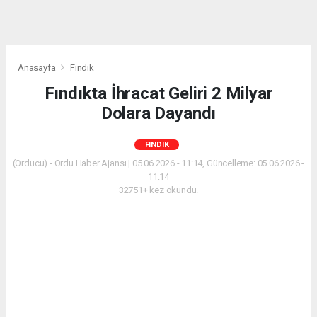
Anasayfa
Fındık
Fındıkta İhracat Geliri 2 Milyar
Dolara Dayandı
FINDIK
(Orducu) - Ordu Haber Ajansı | 05.06.2026 - 11:14, Güncelleme: 05.06.2026 -
11:14
32751+ kez okundu.