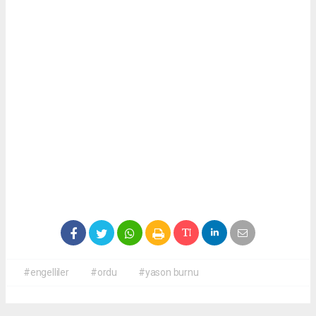
#engelliler
#ordu
#yason burnu