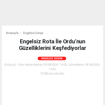
Anasayfa
Engelsiz Dünya
Engelsiz Rota İle Ordu’nun
Güzelliklerini Keşfediyorlar
ENGELSIZ DÜNYA
(Orducu) - Ordu Haber Ajansı | 03.08.2026 - 14:32, Güncelleme: 03.08.2026 -
14:32
10782 kez okundu.