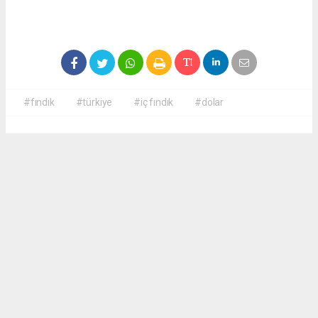
#fındık
#türkiye
#iç fındık
#dolar