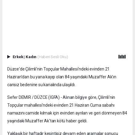
Erkek
|
Kadın
(Haberi Sesli Oku)
Düzce'de Çilimli’nin Topçular Mahallesi’ndeki evinden 21
Haziran'dan bu yana kayıp olan 84 yaşındaki Muzaffer Ak'ın
cansız bedenine su kanalında ulaşıldı.
Sefer DEMİR / DÜZCE (İGFA) - Alınan bilgiye göre, Çilimli’nin
Topçular mahallesi’ndeki evinden 21 Haziran Cuma sabahı
namazını camide kılmak için evinden ayrılan ve geri dönmeyen 84
yaşındaki Muzaffer Ak'tan kötü haber geldi.
Yaklaşık bir haftadır kesintisiz devam eden aramalar sonucu